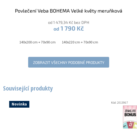
Povlečení Veba BOHEMA Velké květy meruňková
od 1 479,34 Kč bez DPH
1 790 Kč
od
140x200 cm + 70x90 cm
140x220 cm + 70x90 cm
ZOBRAZIT VŠECHNY PODOBNÉ PRODUKTY
Související produkty
Kód:
2013967
Novinka