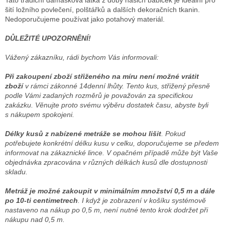
Tato tradiční damašková látka z doby našich babiček je ideální pro
šití ložního povlečení, polštářků a dalších dekoračních tkanin.
Nedoporučujeme používat jako potahový materiál.
DŮLEŽITÉ UPOZORNĚNÍ!
Vážený zákazníku, rádi bychom Vás informovali:
Při zakoupení zboží střiženého na míru není možné vrátit
zboží
v rámci zákonné 14denní lhůty. Tento kus, střižený přesně
podle Vámi zadaných rozměrů je považován za specifickou
zakázku. Věnujte proto svému výběru dostatek času, abyste byli
s nákupem spokojeni.
Délky kusů z nabízené metráže se mohou lišit
. Pokud
potřebujete konkrétní délku kusu v celku, doporučujeme se předem
informovat na zákaznické lince. V opačném případě může být Vaše
objednávka zpracována v různých délkách kusů dle dostupnosti
skladu.
Metráž je možné zakoupit v minimálním množství 0,5 m a dále
po 10-ti centimetrech
. I když je zobrazení v košíku systémově
nastaveno na nákup po 0,5 m, není nutné tento krok dodržet při
nákupu nad 0,5 m.