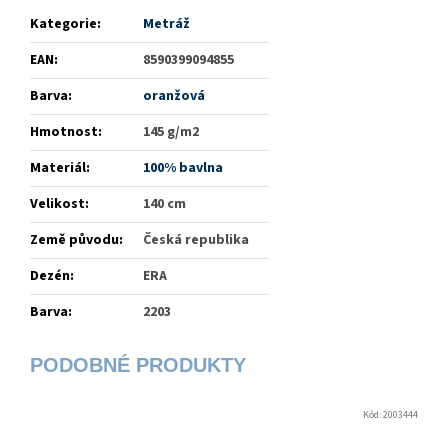
Kategorie
:
Metráž
EAN
:
8590399094855
Barva
:
oranžová
Hmotnost
:
145 g/m2
Materiál
:
100% bavlna
Velikost
:
140 cm
Země původu
:
Česká republika
Dezén
:
ERA
Barva
:
2203
Kód:
2003444