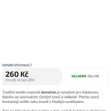
Detailní informace
260 Kč
SKLADEM
(68,3 M)
214,88 Kč bez DPH
Měrná
cena:
Tradiční textilní materiál
damašek
je označení pro žakárovou
tkaninu se vzorováním různých tvarů a velikostí. Plochy vzorů
kontrastují světle nebo tmavě s hladkým podkladem.