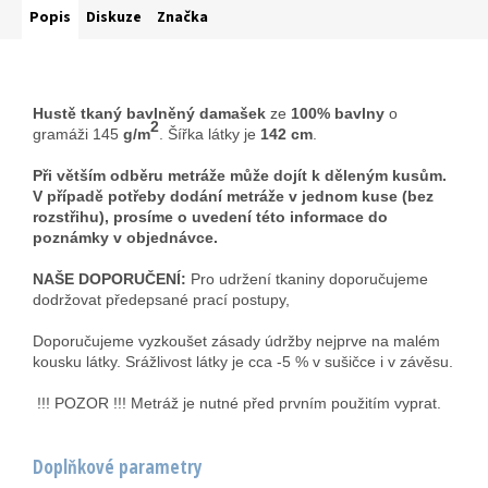
Popis
Diskuze
Značka
Hustě tkaný bavlněný damašek
ze
100% bavlny
o
2
gramáži 145
g/m
. Šířka látky je
142 cm
.
Při větším odběru metráže může dojít k děleným kusům.
V případě potřeby dodání metráže v jednom kuse (bez
rozstřihu), prosíme o uvedení této informace do
poznámky v objednávce.
NAŠE DOPORUČENÍ:
Pro udržení tkaniny doporučujeme
dodržovat předepsané prací postupy,
Doporučujeme vyzkoušet zásady údržby nejprve na malém
kousku látky. Srážlivost látky je cca -5 % v sušičce i v závěsu.
!!! POZOR !!! Metráž je nutné před prvním použitím vyprat.
Doplňkové parametry