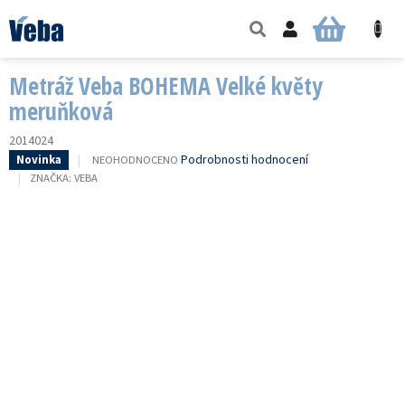
Přejít
na
NÁKUPNÍ
obsah
KOŠÍK
Metráž Veba BOHEMA Velké květy
meruňková
2014024
PRŮMĚRNÉ
Podrobnosti hodnocení
NEOHODNOCENO
Novinka
HODNOCENÍ
ZNAČKA:
VEBA
PRODUKTU
JE
0,0
Z
5
HVĚZDIČEK.