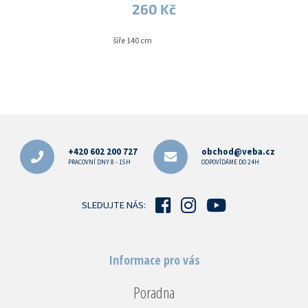
260 Kč
šíře 140 cm
Z
á
p
+420 602 200 727
obchod@veba.cz
a
PRACOVNÍ DNY 8 - 15H
ODPOVÍDÁME DO 24H
t
í
SLEDUJTE NÁS:
Informace pro vás
Poradna