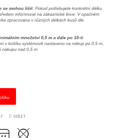
e se mohou lišit
. Pokud potřebujete konkrétní délku
předem informovat na zákaznické lince. V opačném
ka zpracována v různých délkách kusů dle
nimálním množství 0,5 m a dále po 10-ti
zení v košíku systémově nastaveno na nákup po 0,5 m,
ři nákupu nad 0,5 m.
ošíku
AT
SDÍLET