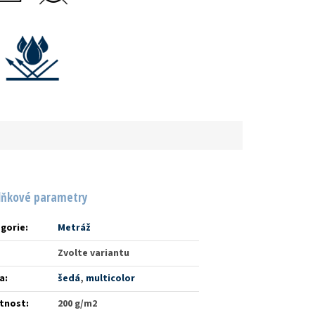
lňkové parametry
gorie
:
Metráž
Zvolte variantu
a
:
šedá
,
multicolor
tnost
:
200 g/m2