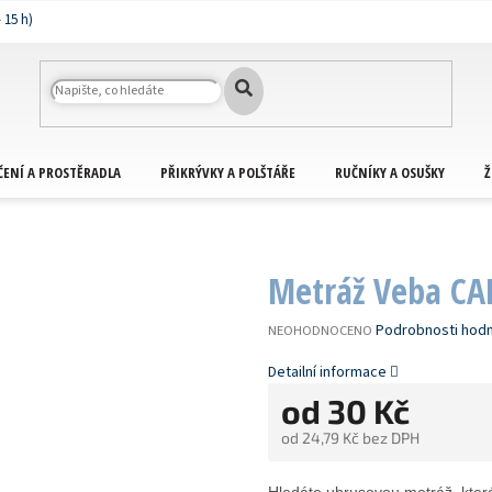
ČENÍ A PROSTĚRADLA
PŘIKRÝVKY A POLŠTÁŘE
RUČNÍKY A OSUŠKY
Ž
Metráž Veba CA
PRŮMĚRNÉ
Podrobnosti hod
NEOHODNOCENO
HODNOCENÍ
PRODUKTU
Detailní informace
JE
od
30 Kč
0,0
Z
od
24,79 Kč
bez DPH
5
HVĚZDIČEK.
Měrná
cena: