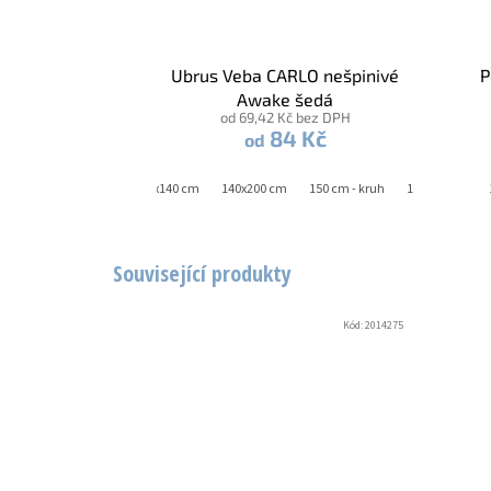
Ubrus Veba CARLO nešpinivé
P
Awake šedá
od 69,42 Kč bez DPH
84 Kč
od
0 cm
140x120 cm
140x140 cm
140x200 cm
150 cm - kruh
160x220 cm
Související produkty
Kód:
2014275