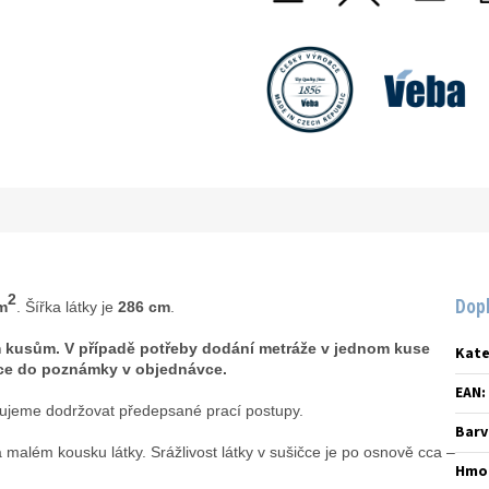
2
Dop
m
. Šířka látky je
286 cm
.
m kusům. V případě potřeby dodání metráže v jednom kuse
Kate
mace do poznámky v objednávce.
EAN
:
ujeme dodržovat předepsané prací postupy.
Barv
além kousku látky. Srážlivost látky v sušičce je po osnově cca –
Hmo