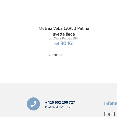
Metráž Veba CARLO Patina
světlá šedá
od 24,79 Kč bez DPH
30 Kč
od
šíře 286 cm
Z
á
p
a
+420 602 200 727
Inform
t
PRACOVNÍ DNY 8 - 15H
Porad
í