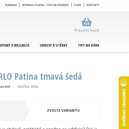
PORADNA
DOPRAVA A PLATBA / STAV OBJEDNÁVKY
O NÁS
KONTAKTY
NÁKUPNÍ
KOŠÍK
Prázdný košík
UPANY A WELLNESS
UBRUSY A UTĚRKY
TIPY NA DÁRKY
METRÁŽ
RLO Patina tmavá šedá
nocení
ZNAČKA:
VEBA
ZVOLTE VARIANTU