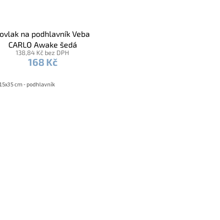
ovlak na podhlavník Veba
CARLO Awake šedá
138,84 Kč bez DPH
168 Kč
15x35 cm - podhlavník
160x220 cm - ovál
180 cm - kruh