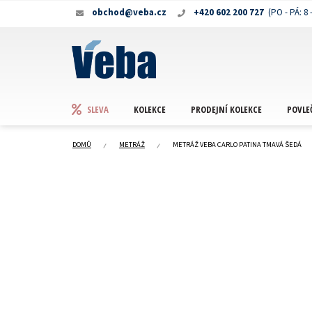
Přejít
obchod@veba.cz
+420 602 200 727
na
obsah
KOLEKCE
PRODEJNÍ KOLEKCE
POVLE
SLEVA
DOMŮ
METRÁŽ
METRÁŽ VEBA CARLO PATINA TMAVÁ ŠEDÁ