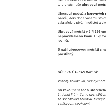
Hledáte ubrusovou metráž, kter
tu pro vás naše
ubrusová metrá
Ubrusová metráž z
barevných p
barvě
, který dodá vašemu stolo
zabraňuje ulpívání nečistot a sk
Ubrusová metráž v šíři 286 cm
nepravidelného tvaru
. Díky s
rozměr.
S naší ubrusovou metráží s n
prostřený!
DŮLEŽITÉ UPOZORNĚNÍ!
Vážený zákazníku, rádi bychom 
při zakoupení zboží střiženéh
14denní lhůty. Tento kus, stři
za specifickou zakázku. Věnujte
s nákupem spokojeni.