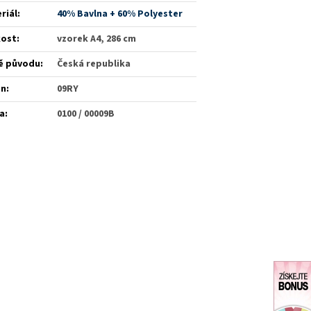
riál
:
40% Bavlna + 60% Polyester
kost
:
vzorek A4, 286 cm
ě původu
:
Česká republika
én
:
09RY
a
:
0100 / 00009B