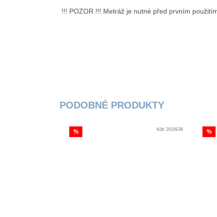
!!! POZOR !!! Metráž je nutné před prvním použitím
Kód:
2010638
%
%