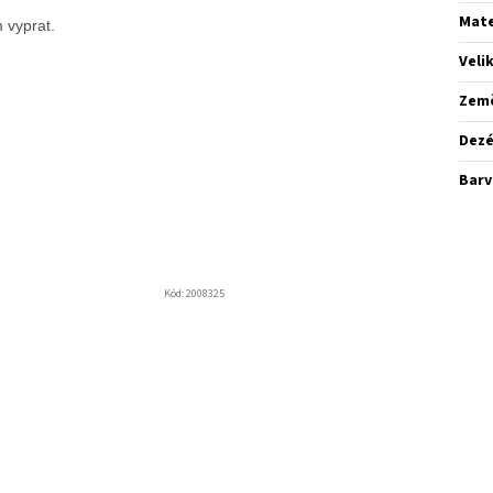
Mate
 vyprat.
Veli
Zem
Dez
Barv
Kód:
2008325