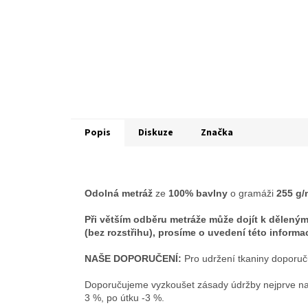
Popis
Diskuze
Značka
Odolná metráž
ze
100% bavlny
o gramáži
255 g/
Při větším odběru metráže může dojít k dělený
(bez rozstřihu), prosíme o uvedení této infor
NAŠE DOPORUČENÍ:
Pro udržení tkaniny doporuč
Doporučujeme vyzkoušet zásady údržby nejprve na m
3 %, po útku -3 %.