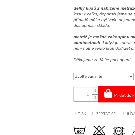
délky kusů z nabízené metráž
kusu v celku, doporučujeme se 
případě může být Vaše objednáv
dostupnosti skladu.
metráž je možné zakoupit v mi
centimetrech
. I když je zobra
není nutné tento krok dodržet p
Děkujeme za Vaše pochopení.
Přidat do k
TISK
ZEPTAT SE
HLÍD