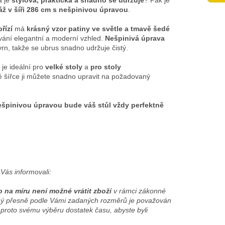
á je
stylová, praktická a snadno se udržuje
? Pak je
ž v šíři 286 cm s nešpinivou úpravou
.
řízí
má
krásný vzor patiny ve světle a tmavě šedé
vání elegantní a moderní vzhled.
Nešpinivá úprava
vrn, takže se ubrus snadno udržuje čistý.
je ideální pro
velké stoly
a
pro stoly
vé šířce ji můžete snadno upravit na požadovaný
ešpinivou úpravou bude váš stůl vždy perfektně
Vás informovali:
o na míru není možné vrátit zboží
v rámci zákonné
žený přesně podle Vámi zadaných rozměrů je považován
 proto svému výběru dostatek času, abyste byli