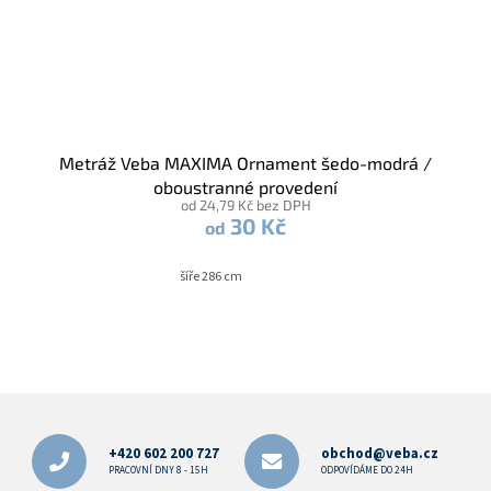
Metráž Veba MAXIMA Ornament šedo-modrá /
oboustranné provedení
od 24,79 Kč bez DPH
30 Kč
od
šíře 286 cm
Z
á
p
+420 602 200 727
obchod@veba.cz
a
PRACOVNÍ DNY 8 - 15H
ODPOVÍDÁME DO 24H