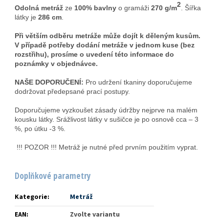
2
Odolná metráž
ze
100% bavlny
o gramáži
270 g/m
. Šířka
látky je
286 cm
.
Při větším odběru metráže může dojít k děleným kusům.
V případě potřeby dodání metráže v jednom kuse (bez
rozstřihu), prosíme o uvedení této informace do
poznámky v objednávce.
NAŠE DOPORUČENÍ:
Pro udržení tkaniny doporučujeme
dodržovat předepsané prací postupy.
Doporučujeme vyzkoušet zásady údržby nejprve na malém
kousku látky. Srážlivost látky v sušičce je po osnově cca – 3
%, po útku -3 %.
!!! POZOR !!! Metráž je nutné před prvním použitím vyprat.
Doplňkové parametry
Kategorie
:
Metráž
EAN
:
Zvolte variantu