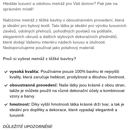
cena:
Hledáte luxusní a odolnou metráž pro Váš domov? Pak jste na
správném místě!
Nabízíme metráž z těžké bavlny v oboustranném provedení, která
je ideální pro bytový textil. Tato látka je ideální pro výrobu luxusních
závěsů, odolných přehozů, pohodlných povlaků na polštáře,
elegantních ubrusů a dalších stylových dekoračních předmětů,
které dodají Vašemu interiéru nádech luxusu a útulnosti.
Nedoporučujeme používat jako potahový materiál.
Proč si vybrat metráž z těžké bavlny?
vysoká kvalita:
Používáme pouze 100% bavlnu té nejvyšší
kvality, která zaručuje hebkost, prodyšnost a dlouhou životnost.
oboustranné provedení:
Naše látky jsou krásné z obou stran,
takže je můžete použít na různé dekorační účely a kombinovat
vzory a barvy.
hmotnost:
Díky vyšší hmotnosti látka krásné drží tvar, a tak je
ideální pro doplňky a dekorace, které vypadají elegantně a
luxusně.
DŮLEŽITÉ UPOZORNĚNÍ!