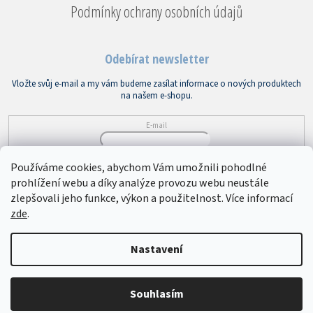
Podmínky ochrany osobních údajů
Odebírat newsletter
Vložte svůj e-mail a my vám budeme zasílat informace o nových produktech
na našem e-shopu.
E-mail
Vložením e-mailu souhlasíte s
podmínkami ochrany osobních údajů
Používáme cookies, abychom Vám umožnili pohodlné
prohlížení webu a díky analýze provozu webu neustále
PŘIHLÁSIT SE
zlepšovali jeho funkce, výkon a použitelnost. Více informací
zde
.
Copyright 2026
Bytový textil VEBA
. Všechna práva vyhrazena.
Upravit
Nastavení
nastavení cookies
Souhlasím
Vytvořil Shoptet