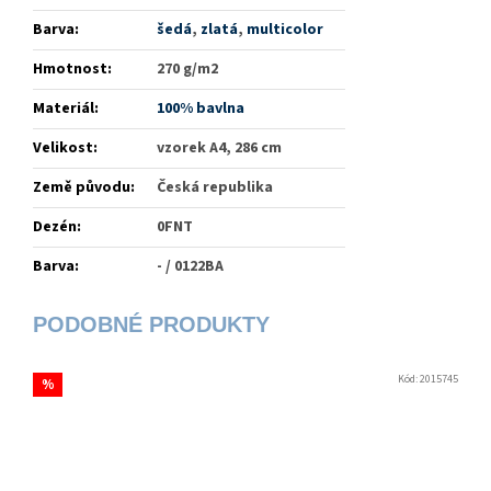
Barva
:
šedá
,
zlatá
,
multicolor
Hmotnost
:
270 g/m2
Materiál
:
100% bavlna
Velikost
:
vzorek A4, 286 cm
Země původu
:
Česká republika
Dezén
:
0FNT
Barva
:
- / 0122BA
Kód:
2015745
%