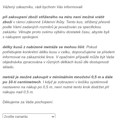
Vážený zákazníku, rádi bychom Vás informovali:
při zakoupení zboží střiženého na míru není možné vrátit
zboží
v rámci zákonné 14denní lhůty. Tento kus, střižený přesně
podle Vámi zadaných rozměrů je považován za specifickou
zakázku. Věnujte proto svému výběru dostatek času, abyste byli
s nákupem spokojeni.
délky kusů z nabízené metráže se mohou lišit
. Pokud
potřebujete konkrétní délku kusu v celku, doporučujeme se předem
informovat na zákaznické lince. V opačném případě může být Vaše
objednávka zpracována v různých délkách kusů dle dostupnosti
skladu.
metráž je možné zakoupit v minimálním množství 0,5 m a dále
po 10-ti centimetrech
. I když je zobrazení v košíku systémově
nastaveno na nákup po 0,5 m, není nutné tento krok dodržet při
nákupu nad 0,5 m.
Děkujeme za Vaše pochopení.