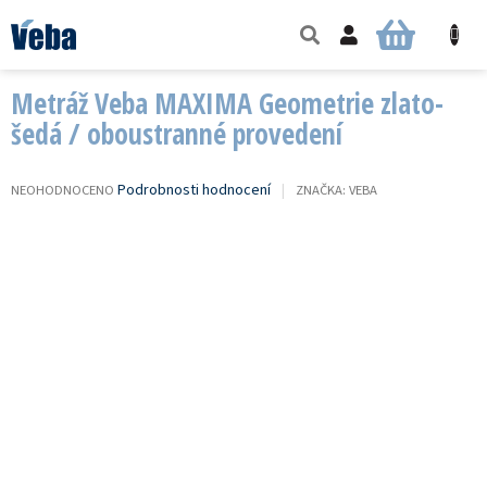
Přejít
na
NÁKUPNÍ
obsah
KOŠÍK
Metráž Veba MAXIMA Geometrie zlato-
šedá / oboustranné provedení
PRŮMĚRNÉ
Podrobnosti hodnocení
NEOHODNOCENO
ZNAČKA:
VEBA
HODNOCENÍ
PRODUKTU
JE
0,0
Z
5
HVĚZDIČEK.