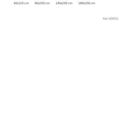
60x120 cm
90x200 cm
140x200 cm
180x200 cm
Kód:
2008051