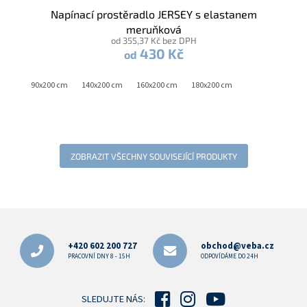
Napínací prostěradlo JERSEY s elastanem
meruňková
od 355,37 Kč bez DPH
430 Kč
od
90x200 cm
140x200 cm
160x200 cm
180x200 cm
ZOBRAZIT VŠECHNY SOUVISEJÍCÍ PRODUKTY
Z
á
p
+420 602 200 727
obchod@veba.cz
a
PRACOVNÍ DNY 8 - 15H
ODPOVÍDÁME DO 24H
t
í
SLEDUJTE NÁS: