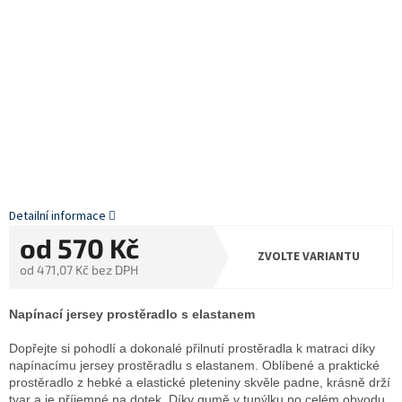
Detailní informace
od
570 Kč
ZVOLTE VARIANTU
od
471,07 Kč
bez DPH
Měrná
cena:
Napínací jersey prostěradlo s elastanem
Dopřejte si pohodlí a dokonalé přilnutí prostěradla k matraci díky
napínacímu jersey prostěradlu s elastanem. Oblíbené a praktické
prostěradlo z hebké a elastické pleteniny skvěle padne, krásně drží
tvar a je příjemné na dotek. Díky gumě v tunýlku po celém obvodu