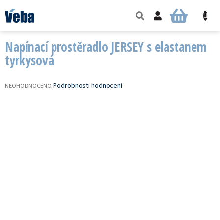
Přejít
na
NÁKUPNÍ
obsah
KOŠÍK
Napínací prostěradlo JERSEY s elastanem
tyrkysová
PRŮMĚRNÉ
Podrobnosti hodnocení
NEOHODNOCENO
HODNOCENÍ
PRODUKTU
JE
0,0
Z
5
HVĚZDIČEK.