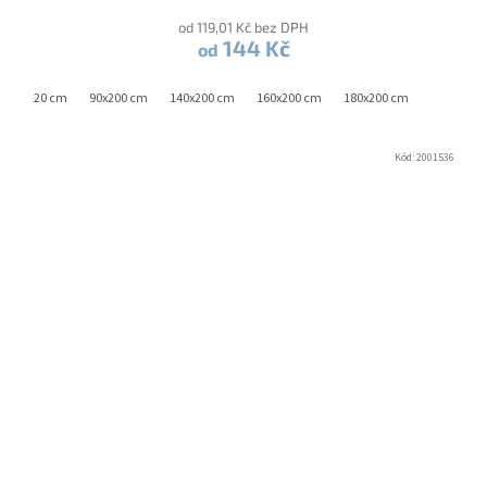
od 119,01 Kč bez DPH
144 Kč
od
60x120 cm
90x200 cm
140x200 cm
160x200 cm
180x200 cm
Kód:
2001536