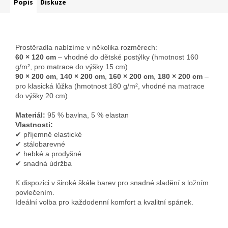
Popis
Diskuze
Prostěradla nabízíme v několika rozměrech:
60 × 120 cm
– vhodné do dětské postýlky (hmotnost 160
g/m², pro matrace do výšky 15 cm)
90 × 200 cm
,
140 × 200 cm
,
160 × 200 cm
,
180 × 200 cm
–
pro klasická lůžka (hmotnost 180 g/m², vhodné na matrace
do výšky 20 cm)
Materiál:
95 % bavlna, 5 % elastan
Vlastnosti:
✔ příjemně elastické
✔ stálobarevné
✔ hebké a prodyšné
✔ snadná údržba
K dispozici v široké škále barev pro snadné sladění s ložním
povlečením.
Ideální volba pro každodenní komfort a kvalitní spánek.