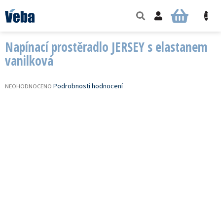
Přejít
na
NÁKUPNÍ
obsah
KOŠÍK
Napínací prostěradlo JERSEY s elastanem
vanilková
PRŮMĚRNÉ
Podrobnosti hodnocení
NEOHODNOCENO
HODNOCENÍ
PRODUKTU
JE
0,0
Z
5
HVĚZDIČEK.