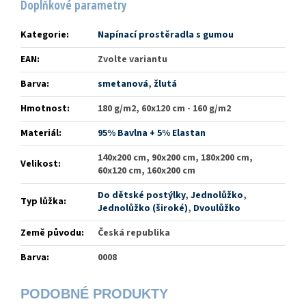
Doplňkové parametry
Kategorie
:
Napínací prostěradla s gumou
EAN
:
Zvolte variantu
Barva
:
smetanová
,
žlutá
Hmotnost
:
180 g/m2, 60x120 cm - 160 g/m2
Materiál
:
95% Bavlna + 5% Elastan
140x200 cm, 90x200 cm, 180x200 cm,
Velikost
:
60x120 cm, 160x200 cm
Do dětské postýlky
,
Jednolůžko
,
Typ lůžka
:
Jednolůžko (široké)
,
Dvoulůžko
Země původu
:
Česká republika
Barva
:
0008