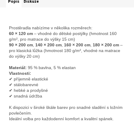
Popis
Diskuze
Prostěradla nabízíme v několika rozměrech:
60 × 120 cm
– vhodné do dětské postýlky (hmotnost 160
g/m², pro matrace do výšky 15 cm)
90 × 200 cm
,
140 × 200 cm
,
160 × 200 cm
,
180 × 200 cm
–
pro klasická lůžka (hmotnost 180 g/m², vhodné na matrace
do výšky 20 cm)
Materiál:
95 % bavlna, 5 % elastan
Vlastnosti:
✔ příjemně elastické
✔ stálobarevné
✔ hebké a prodyšné
✔ snadná údržba
K dispozici v široké škále barev pro snadné sladění s ložním
povlečením.
Ideální volba pro každodenní komfort a kvalitní spánek.