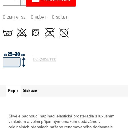
ZEPTAT SE
HLÍDAT
SDÍLET
Popis
Diskuze
Skvěle padnoucí napínací elastická prostěradla s luxusním
vzhledem a velmi příjemným omakem dodáváme v
originálních přebalech našeho renomovaného dodavatele.