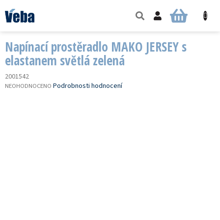
Přejít
na
NÁKUPNÍ
obsah
KOŠÍK
Napínací prostěradlo MAKO JERSEY s
elastanem světlá zelená
2001542
PRŮMĚRNÉ
Podrobnosti hodnocení
NEOHODNOCENO
HODNOCENÍ
PRODUKTU
JE
0,0
Z
5
HVĚZDIČEK.