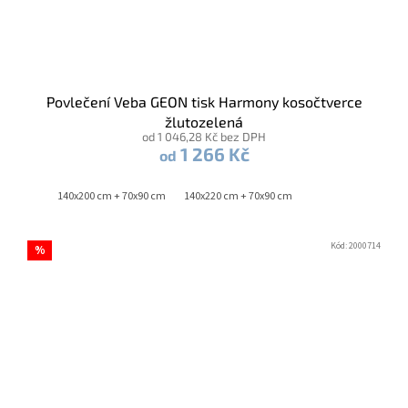
Povlečení Veba GEON tisk Harmony kosočtverce
žlutozelená
od 1 046,28 Kč bez DPH
1 266 Kč
od
140x200 cm + 70x90 cm
140x220 cm + 70x90 cm
Kód:
2000714
%