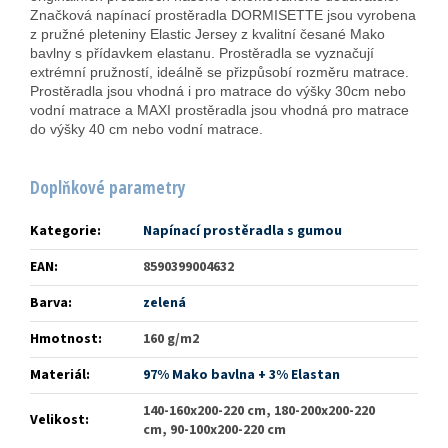
Značková napínací prostěradla DORMISETTE jsou vyrobena
z pružné pleteniny Elastic Jersey z kvalitní česané Mako
bavlny s přídavkem elastanu. Prostěradla se vyznačují
extrémní pružností, ideálně se přizpůsobí rozměru matrace.
Prostěradla jsou vhodná i pro matrace do výšky 30cm nebo
vodní matrace a MAXI prostěradla jsou vhodná pro matrace
do výšky 40 cm nebo vodní matrace.
Doplňkové parametry
Kategorie
:
Napínací prostěradla s gumou
EAN
:
8590399004632
Barva
:
zelená
Hmotnost
:
160 g/m2
Materiál
:
97% Mako bavlna + 3% Elastan
140-160x200-220 cm, 180-200x200-220
Velikost
:
cm, 90-100x200-220 cm