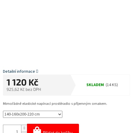
Detailní informace
1 120 Kč
SKLADEM
(14 KS)
925,62 Kč bez DPH
Měrná
cena:
Mimořádně elastické napínací prostěradlo s příjemným omakem.
Přidat do košíku