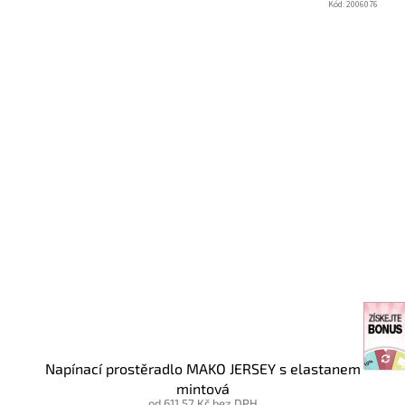
Kód:
2006076
Napínací prostěradlo MAKO JERSEY s elastanem
mintová
od 611,57 Kč bez DPH