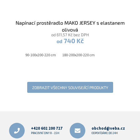
Napínací prostěradlo MAKO JERSEY s elastanem
olivová
od 611,57 Kč bez DPH
740 Kč
od
90-100x200-220 cm
180-200x200-220 cm
ZOBRAZIT VŠECHNY SOUVISEJÍCÍ PRODUKTY
Z
á
p
+420 602 200 727
obchod@veba.cz
a
PRACOVNÍ DNY 8 - 15H
ODPOVÍDÁME DO 24H