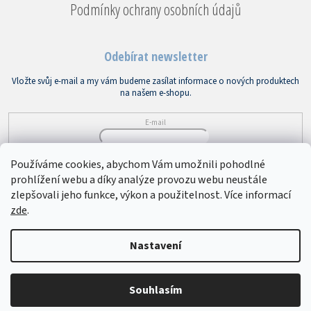
Podmínky ochrany osobních údajů
Odebírat newsletter
Vložte svůj e-mail a my vám budeme zasílat informace o nových produktech
na našem e-shopu.
E-mail
Vložením e-mailu souhlasíte s
podmínkami ochrany osobních údajů
Používáme cookies, abychom Vám umožnili pohodlné
prohlížení webu a díky analýze provozu webu neustále
PŘIHLÁSIT SE
zlepšovali jeho funkce, výkon a použitelnost. Více informací
zde
.
Copyright 2026
Bytový textil VEBA
. Všechna práva vyhrazena.
Upravit
Nastavení
nastavení cookies
Souhlasím
Vytvořil Shoptet