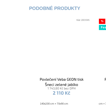
Kód:
2003545
%
Pos
Povlečení Veba GEON tisk
Šneci zelené jablko
1 743,80 Kč bez DPH
2 110 Kč
140x200 cm + 70x90 cm
140x200 cm + 