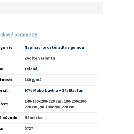
lňkové parametry
gorie
:
Napínací prostěradla s gumou
Zvolte variantu
a
:
zelená
tnost
:
160 g/m2
riál
:
97% Mako bavlna + 3% Elastan
140-160x200-220 cm, 180-200x200-
kost
:
220 cm, 90-100x200-220 cm
ě původu
:
Německo
a
:
0727