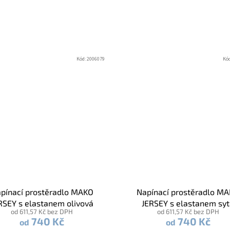
Kód:
2006079
Kó
pínací prostěradlo MAKO
Napínací prostěradlo M
RSEY s elastanem olivová
JERSEY s elastanem sy
od 611,57 Kč bez DPH
od 611,57 Kč bez DPH
zelená
740 Kč
740 Kč
od
od