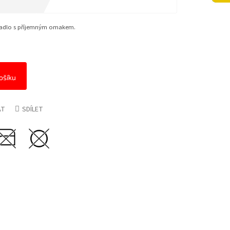
ěradlo s příjemným omakem.
ošíku
AT
SDÍLET