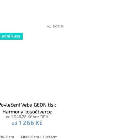
Kód:
2008090
lední kusy
Povlečení Veba GEON tisk
Harmony kosočtverce
od 1 046,28 Kč bez DPH
žlutozelená
1 266 Kč
od
70x90 cm
140x220 cm + 70x90 cm