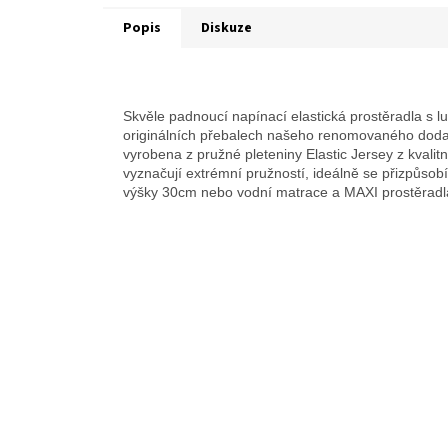
Popis
Diskuze
Skvěle padnoucí napínací elastická prostěradla 
originálních přebalech našeho renomovaného dod
vyrobena z pružné pleteniny Elastic Jersey z kvali
vyznačují extrémní pružností, ideálně se přizpůsob
výšky 30cm nebo vodní matrace a MAXI prostěradl