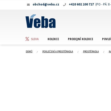
Přejít
obchod@veba.cz
+420 602 200 727
na
obsah
KOLEKCE
PRODEJNÍ KOLEKCE
POVLE
SLEVA
DOMŮ
POVLEČENÍ A PROSTĚRADLA
PROSTĚRADLA
N