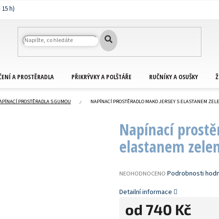
ČENÍ A PROSTĚRADLA
PŘIKRÝVKY A POLŠTÁŘE
RUČNÍKY A OSUŠKY
Ž
APÍNACÍ PROSTĚRADLA S GUMOU
NAPÍNACÍ PROSTĚRADLO MAKO JERSEY S ELASTANEM ZEL
Napínací prostě
elastanem zelen
PRŮMĚRNÉ
Podrobnosti hod
NEOHODNOCENO
HODNOCENÍ
PRODUKTU
Detailní informace
JE
od
740 Kč
0,0
Z