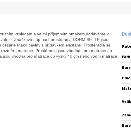
Dop
s luxusním vzhledem a velmi příjemným omakem dodáváme v
avatele. Značková napínací prostěradla DORMISETTE jsou
tní česané Mako bavlny s přídavkem elastanu. Prostěradla se
Kate
í rozměru matrace. Prostěradla jsou vhodná i pro matrace do
a jsou vhodná pro matrace do výšky 40 cm nebo vodní matrace.
EAN
:
Barv
Hmo
Mate
Veli
Zem
Barv