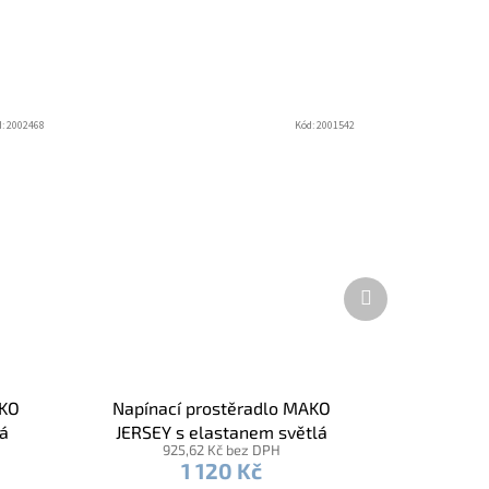
d:
2002468
Kód:
2001542
Další
produkt
AKO
Napínací prostěradlo MAKO
tá
JERSEY s elastanem světlá
925,62 Kč bez DPH
zelená
1 120 Kč