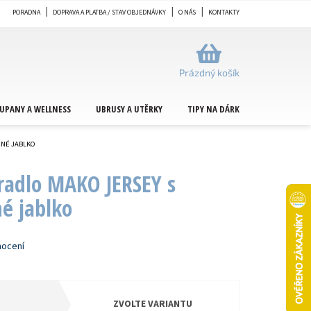
PORADNA
DOPRAVA A PLATBA / STAV OBJEDNÁVKY
O NÁS
KONTAKTY
NÁKUPNÍ
KOŠÍK
Prázdný košík
UPANY A WELLNESS
UBRUSY A UTĚRKY
TIPY NA DÁRKY
METRÁŽ
ENÉ JABLKO
radlo MAKO JERSEY s
é jablko
nocení
ZVOLTE VARIANTU