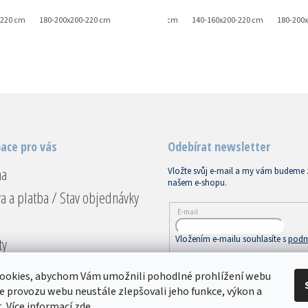
-220 cm
180-200x200-220 cm
90-100x200-220 cm
140-160x200-220 cm
180-200
ace pro vás
Odebírat newsletter
na
Vložte svůj e-mail a my vám budeme 
našem e-shopu.
a a platba / Stav objednávky
E-mail
Vložením e-mailu souhlasíte s
podm
ty
ace a vrácení
PŘIHLÁSIT SE
ookies, abychom Vám umožnili pohodlné prohlížení webu
dní podmínky
ze provozu webu neustále zlepšovali jeho funkce, výkon a
. Více informací
zde
.