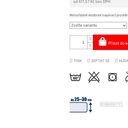
od
611,57 Kč
bez DPH
5
HVĚZDIČEK.
Měrná
cena:
Mimořádně elastické napínací prost
Přidat do k
TISK
ZEPTAT SE
HLÍD