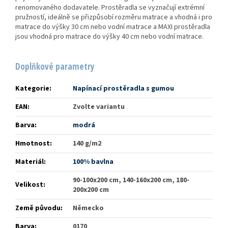
renomovaného dodavatele. Prostěradla se vyznačují extrémní
pružností, ideálně se přizpůsobí rozměru matrace a vhodná i pro
matrace do výšky 30 cm nebo vodní matrace a MAXI prostěradla
jsou vhodná pro matrace do výšky 40 cm nebo vodní matrace.
Doplňkové parametry
Kategorie
:
Napínací prostěradla s gumou
EAN
:
Zvolte variantu
Barva
:
modrá
Hmotnost
:
140 g/m2
Materiál
:
100% bavlna
90-100x200 cm, 140-160x200 cm, 180-
Velikost
:
200x200 cm
Země původu
:
Německo
Barva
:
0170