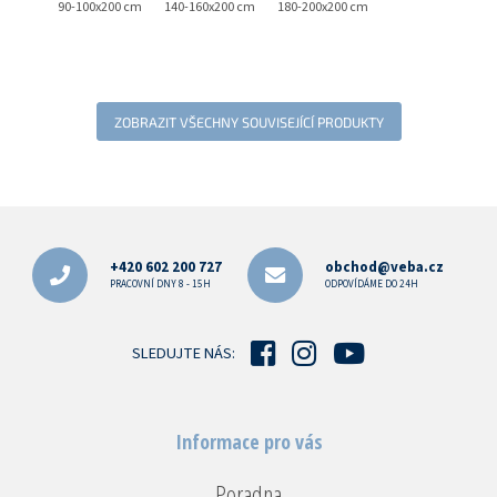
90-100x200 cm
140-160x200 cm
180-200x200 cm
ZOBRAZIT VŠECHNY SOUVISEJÍCÍ PRODUKTY
Z
á
p
+420 602 200 727
obchod@veba.cz
a
PRACOVNÍ DNY 8 - 15H
ODPOVÍDÁME DO 24H
t
í
SLEDUJTE NÁS:
Informace pro vás
Poradna