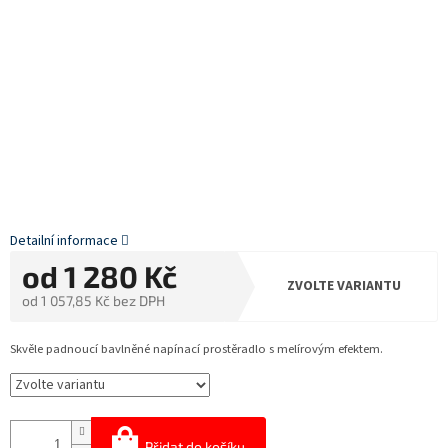
Detailní informace
od
1 280 Kč
ZVOLTE VARIANTU
od
1 057,85 Kč
bez DPH
Měrná
cena:
Skvěle padnoucí bavlněné napínací prostěradlo s melírovým efektem.
Přidat do košíku