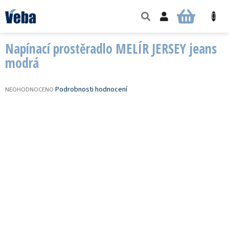
Přejít
na
NÁKUPNÍ
obsah
KOŠÍK
Napínací prostěradlo MELÍR JERSEY jeans
modrá
PRŮMĚRNÉ
Podrobnosti hodnocení
NEOHODNOCENO
HODNOCENÍ
PRODUKTU
JE
0,0
Z
5
HVĚZDIČEK.