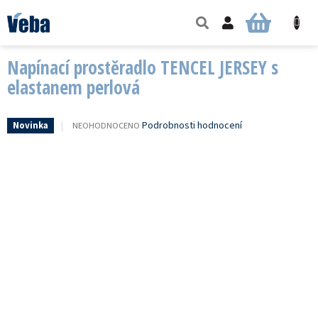
Přejít
na
NÁKUPNÍ
obsah
KOŠÍK
Napínací prostěradlo TENCEL JERSEY s
elastanem perlová
PRŮMĚRNÉ
Podrobnosti hodnocení
NEOHODNOCENO
Novinka
HODNOCENÍ
PRODUKTU
JE
0,0
Z
5
HVĚZDIČEK.