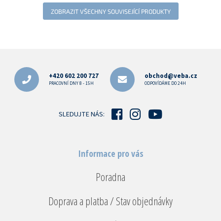
ZOBRAZIT VŠECHNY SOUVISEJÍCÍ PRODUKTY
Z
á
p
+420 602 200 727
obchod@veba.cz
a
PRACOVNÍ DNY 8 - 15H
ODPOVÍDÁME DO 24H
t
í
SLEDUJTE NÁS:
Informace pro vás
Poradna
Doprava a platba / Stav objednávky