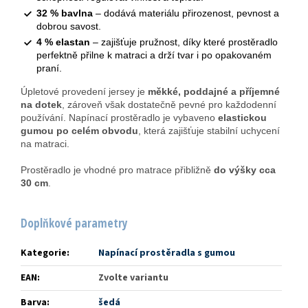
32 % bavlna
– dodává materiálu přirozenost, pevnost a
dobrou savost.
4 % elastan
– zajišťuje pružnost, díky které prostěradlo
perfektně přilne k matraci a drží tvar i po opakovaném
praní.
Úpletové provedení jersey je
měkké, poddajné a příjemné
na dotek
, zároveň však dostatečně pevné pro každodenní
používání. Napínací prostěradlo je vybaveno
elastickou
gumou po celém obvodu
, která zajišťuje stabilní uchycení
na matraci.
Prostěradlo je vhodné pro matrace přibližně
do výšky cca
30 cm
.
Doplňkové parametry
Kategorie
:
Napínací prostěradla s gumou
EAN
:
Zvolte variantu
Barva
:
šedá