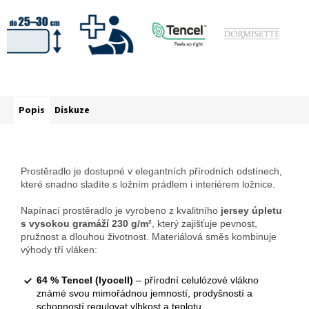
Popis
Diskuze
Prostěradlo je dostupné v elegantních přírodních odstínech,
které snadno sladíte s ložním prádlem i interiérem ložnice.
Napínací prostěradlo je vyrobeno z kvalitního
jersey úpletu
s vysokou gramáží 230 g/m²
, který zajišťuje pevnost,
pružnost a dlouhou životnost. Materiálová směs kombinuje
výhody tří vláken:
64 % Tencel (lyocell)
– přírodní celulózové vlákno
známé svou mimořádnou jemností, prodyšností a
schopností regulovat vlhkost a teplotu.