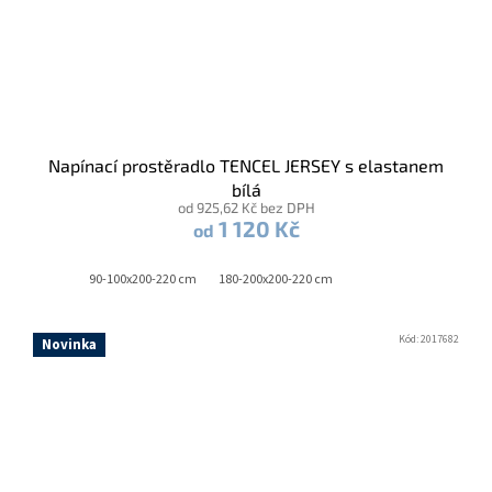
Napínací prostěradlo TENCEL JERSEY s elastanem
bílá
od 925,62 Kč bez DPH
1 120 Kč
od
90-100x200-220 cm
180-200x200-220 cm
Kód:
2017682
Novinka