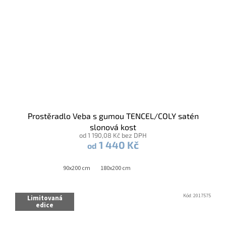
Prostěradlo Veba s gumou TENCEL/COLY satén
slonová kost
od 1 190,08 Kč bez DPH
1 440 Kč
od
90x200 cm
180x200 cm
Kód:
2017575
Limitovaná
edice