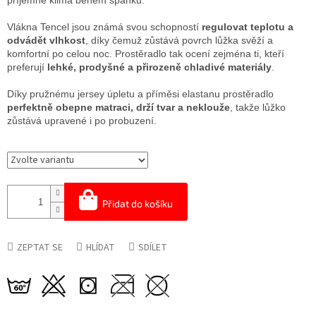
příjemné klima během spánku.
Vlákna Tencel jsou známá svou schopností
regulovat teplotu a
odvádět vlhkost
, díky čemuž zůstává povrch lůžka svěží a
komfortní po celou noc. Prostěradlo tak ocení zejména ti, kteří
preferují
lehké, prodyšné a přirozeně chladivé materiály
.
Díky pružnému jersey úpletu a příměsi elastanu prostěradlo
perfektně obepne matraci, drží tvar a neklouže
, takže lůžko
zůstává upravené i po probuzení.
Přidat do košíku
ZEPTAT SE
HLÍDAT
SDÍLET