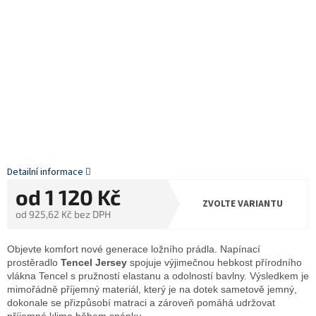
Detailní informace
od
1 120 Kč
ZVOLTE VARIANTU
od
925,62 Kč
bez DPH
Měrná
cena:
Objevte komfort nové generace ložního prádla. Napínací
prostěradlo
Tencel Jersey
spojuje výjimečnou hebkost přírodního
vlákna Tencel s pružností elastanu a odolností bavlny. Výsledkem je
mimořádně příjemný materiál, který je na dotek sametově jemný,
dokonale se přizpůsobí matraci a zároveň pomáhá udržovat