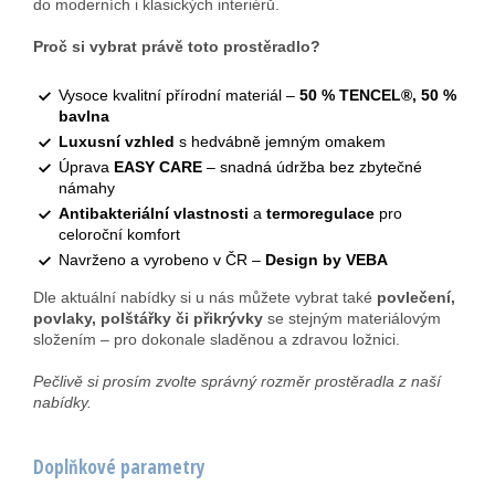
do moderních i klasických interiérů.
Proč si vybrat právě toto prostěradlo?
Vysoce kvalitní přírodní materiál –
50 % TENCEL®, 50 %
bavlna
Luxusní vzhled
s hedvábně jemným omakem
Úprava
EASY CARE
– snadná údržba bez zbytečné
námahy
Antibakteriální vlastnosti
a
termoregulace
pro
celoroční komfort
Navrženo a vyrobeno v ČR –
Design by VEBA
Dle aktuální nabídky si u nás můžete vybrat také
povlečení,
povlaky, polštářky či přikrývky
se stejným materiálovým
složením – pro dokonale sladěnou a zdravou ložnici.
Pečlivě si prosím zvolte správný rozměr prostěradla z naší
nabídky.
Doplňkové parametry