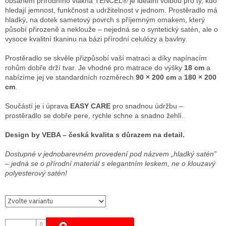
obsahem přírodního vlákna TENCEL® je ideální volbou pro ty, kdo
hledají jemnost, funkčnost a udržitelnost v jednom. Prostěradlo má
hladký, na dotek sametový povrch s příjemným omakem, který
působí přirozeně a neklouže – nejedná se o syntetický satén, ale o
vysoce kvalitní tkaninu na bázi přírodní celulózy a bavlny.
Prostěradlo se skvěle přizpůsobí vaší matraci a díky napínacím
rohům dobře drží tvar. Je vhodné pro matrace do výšky
18 cm
a
nabízíme jej ve standardních rozměrech
90 × 200 cm
a
180 × 200
cm
.
Součástí je i úprava
EASY CARE
pro snadnou údržbu –
prostěradlo se dobře pere, rychle schne a snadno žehlí.
Design by VEBA – česká kvalita s důrazem na detail.
Dostupné v jednobarevném provedení pod názvem „hladký satén”
– jedná se o přírodní materiál s elegantním leskem, ne o klouzavý
polyesterový satén!