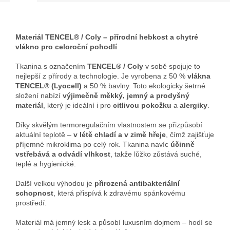
Materiál TENCEL® / Coly – přírodní hebkost a chytré
vlákno pro celoroční pohodlí
Tkanina s označením
TENCEL® / Coly
v sobě spojuje to
nejlepší z přírody a technologie. Je vyrobena z 50 %
vlákna
TENCEL® (Lyocell)
a 50 % bavlny. Toto ekologicky šetrné
složení nabízí
výjimečně měkký, jemný a prodyšný
materiál
, který je ideální i pro
citlivou pokožku
a
alergiky
.
Díky skvělým termoregulačním vlastnostem se přizpůsobí
aktuální teplotě –
v létě chladí a v zimě hřeje
, čímž zajišťuje
příjemné mikroklima po celý rok. Tkanina navíc
účinně
vstřebává a odvádí vlhkost
, takže lůžko zůstává suché,
teplé a hygienické.
Další velkou výhodou je
přirozená antibakteriální
schopnost
, která přispívá k zdravému spánkovému
prostředí.
Materiál má jemný lesk a působí luxusním dojmem – hodí se