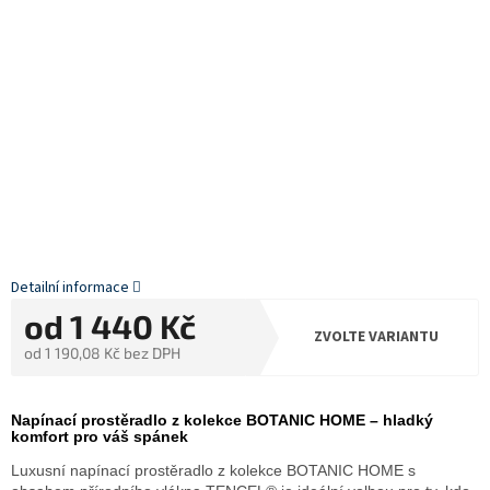
Detailní informace
od
1 440 Kč
ZVOLTE VARIANTU
od
1 190,08 Kč
bez DPH
Měrná
cena:
Napínací prostěradlo z kolekce BOTANIC HOME – hladký
komfort pro váš spánek
Luxusní napínací prostěradlo z kolekce BOTANIC HOME s