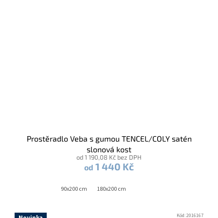
Prostěradlo Veba s gumou TENCEL/COLY satén
slonová kost
od 1 190,08 Kč bez DPH
1 440 Kč
od
90x200 cm
180x200 cm
Kód:
2016167