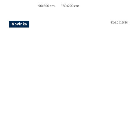
90x200 cm
180x200 cm
Kód:
2017686
Novinka