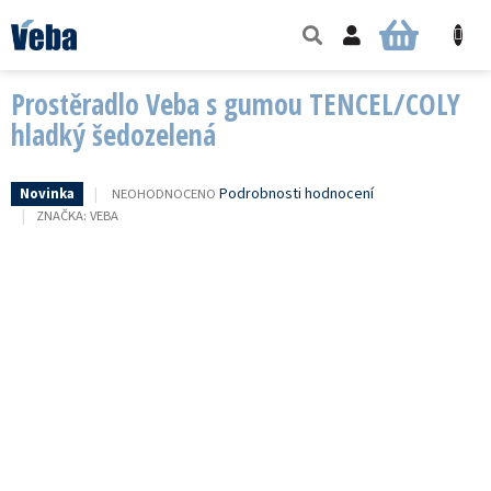
Přejít
na
NÁKUPNÍ
obsah
KOŠÍK
Prostěradlo Veba s gumou TENCEL/COLY
hladký šedozelená
PRŮMĚRNÉ
Podrobnosti hodnocení
NEOHODNOCENO
Novinka
HODNOCENÍ
ZNAČKA:
VEBA
PRODUKTU
JE
0,0
Z
5
HVĚZDIČEK.