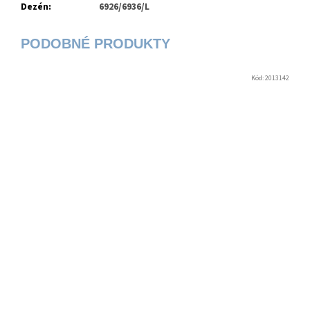
Dezén
:
6926/6936/L
Kód:
2013142