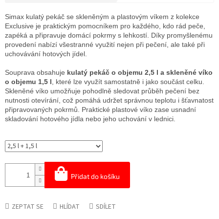
Měrná
cena:
Simax kulatý pekáč se skleněným a plastovým víkem z kolekce
Exclusive je praktickým pomocníkem pro každého, kdo rád peče,
zapéká a připravuje domácí pokrmy s lehkostí. Díky promyšlenému
provedení nabízí všestranné využití nejen při pečení, ale také při
uchovávání hotových jídel.
Souprava obsahuje
kulatý pekáč o objemu 2,5 l a skleněné víko
o objemu 1,5 l
, které lze využít samostatně i jako součást celku.
Skleněné víko umožňuje pohodlně sledovat průběh pečení bez
nutnosti otevírání, což pomáhá udržet správnou teplotu i šťavnatost
připravovaných pokrmů. Praktické plastové víko zase usnadní
skladování hotového jídla nebo jeho uchování v lednici.
Přidat do košíku
ZEPTAT SE
HLÍDAT
SDÍLET