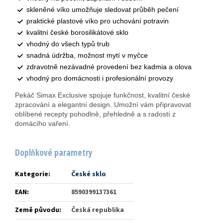
skleněné víko umožňuje sledovat průběh pečení
praktické plastové víko pro uchování potravin
kvalitní české borosilikátové sklo
vhodný do všech typů trub
snadná údržba, možnost mytí v myčce
zdravotně nezávadné provedení bez kadmia a olova
vhodný pro domácnosti i profesionální provozy
Pekáč Simax Exclusive spojuje funkčnost, kvalitní české
zpracování a elegantní design. Umožní vám připravovat
oblíbené recepty pohodlně, přehledně a s radostí z
domácího vaření.
Doplňkové parametry
Kategorie
:
České sklo
EAN
:
8590399137361
Země původu
:
Česká republika