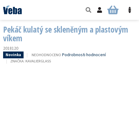
Přejít
na
NÁKUPNÍ
obsah
KOŠÍK
Pekáč kulatý se skleněným a plastovým
víkem
2018120
PRŮMĚRNÉ
Podrobnosti hodnocení
NEOHODNOCENO
Novinka
HODNOCENÍ
ZNAČKA:
KAVALIERGLASS
PRODUKTU
JE
0,0
Z
5
HVĚZDIČEK.