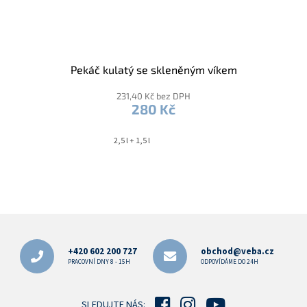
Pekáč kulatý se skleněným víkem
231,40 Kč bez DPH
280 Kč
2,5 l + 1,5 l
Z
á
p
+420 602 200 727
obchod@veba.cz
a
PRACOVNÍ DNY 8 - 15H
ODPOVÍDÁME DO 24H
t
í
SLEDUJTE NÁS: