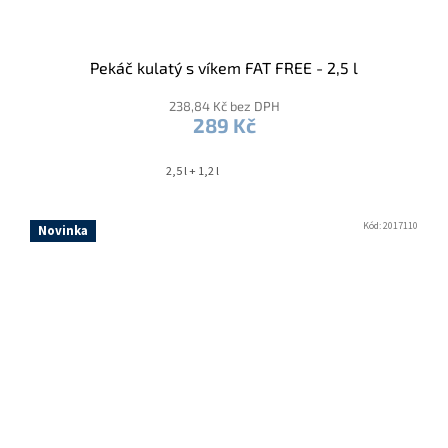
Pekáč kulatý s víkem FAT FREE - 2,5 l
238,84 Kč bez DPH
289 Kč
2,5 l + 1,2 l
Kód:
2017110
Novinka