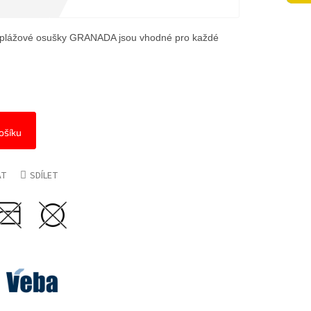
é plážové osušky GRANADA jsou vhodné pro každé
ošíku
AT
SDÍLET