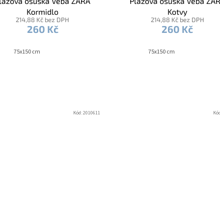
lážová osuška Veba ZARA
Plážová osuška Veba ZA
Kormidlo
Kotvy
214,88 Kč bez DPH
214,88 Kč bez DPH
260 Kč
260 Kč
75x150 cm
75x150 cm
Kód:
2010611
Kó