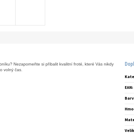
Dop
bníku? Nezapomeňte si přibalit kvalitní froté, které Vás nikdy
o volný čas.
Kate
EAN
:
Barv
Hmo
Mate
Veli