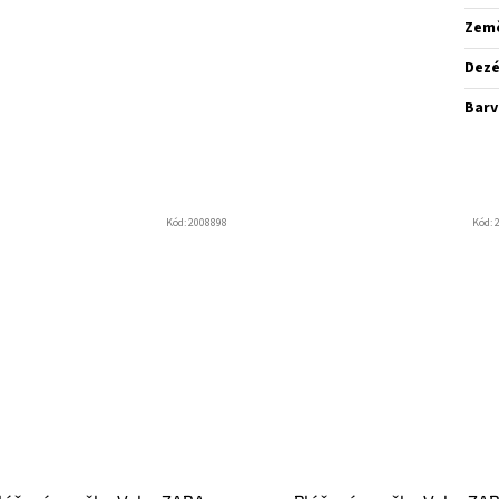
Zem
Dez
Barv
Kód:
2008898
Kód: