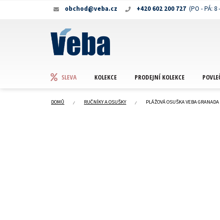
Přejít
obchod@veba.cz
+420 602 200 727
na
obsah
KOLEKCE
PRODEJNÍ KOLEKCE
POVLE
SLEVA
DOMŮ
RUČNÍKY A OSUŠKY
PLÁŽOVÁ OSUŠKA VEBA GRANADA