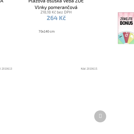
RA
Plážová osuška Veba ZOE
Vlnky pomerančová
218,18 Kč bez DPH
264 Kč
70x140 cm
d:
2010613
Kód:
2010615
Další
produkt