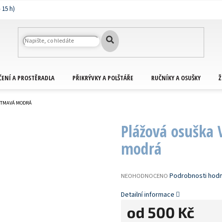
ČENÍ A PROSTĚRADLA
PŘIKRÝVKY A POLŠTÁŘE
RUČNÍKY A OSUŠKY
Ž
 TMAVÁ MODRÁ
Plážová osuška
modrá
PRŮMĚRNÉ
Podrobnosti hod
NEOHODNOCENO
HODNOCENÍ
PRODUKTU
Detailní informace
JE
od
500 Kč
0,0
Z