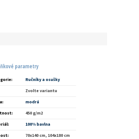
lňkové parametry
gorie
:
Ručníky a osušky
Zvolte variantu
a
:
modrá
tnost
:
450 g/m2
riál
:
100% bavlna
kost
:
70x140 cm, 104x180 cm