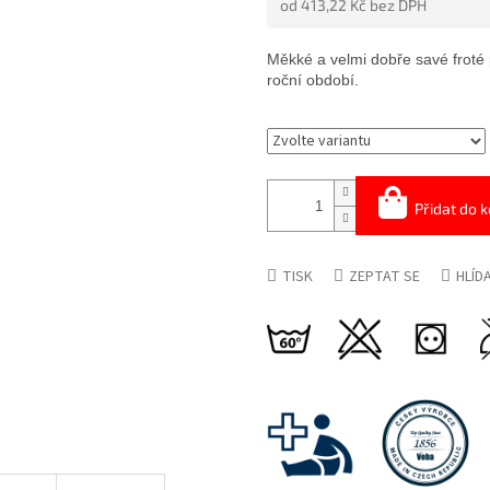
od
413,22 Kč
bez DPH
5
HVĚZDIČEK.
Měrná
cena:
Měkké a velmi dobře savé frot
roční období.
Přidat do k
TISK
ZEPTAT SE
HLÍD