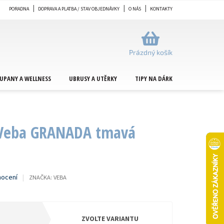
PORADNA
DOPRAVA A PLATBA / STAV OBJEDNÁVKY
O NÁS
KONTAKTY
NÁKUPNÍ
KOŠÍK
Prázdný košík
UPANY A WELLNESS
UBRUSY A UTĚRKY
TIPY NA DÁRKY
METRÁŽ
 Veba GRANADA tmavá
nocení
ZNAČKA:
VEBA
ZVOLTE VARIANTU