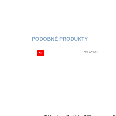
Kód:
2008966
%