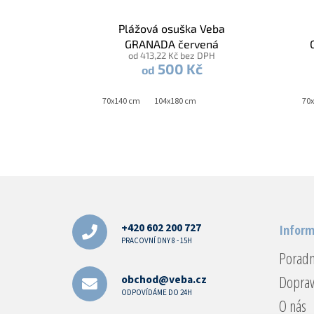
Plážová osuška Veba
GRANADA červená
od 413,22 Kč bez DPH
500 Kč
od
70x140 cm
104x180 cm
70
Z
á
p
a
+420 602 200 727
Inform
t
PRACOVNÍ DNY 8 - 15H
Porad
í
Doprav
obchod@veba.cz
ODPOVÍDÁME DO 24H
O nás