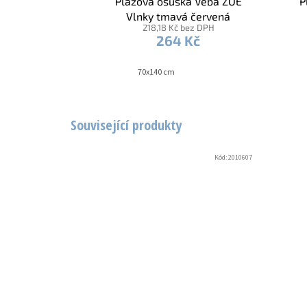
Plážová osuška Veba ZOE
P
Vlnky tmavá červená
218,18 Kč bez DPH
264 Kč
70x140 cm
Související produkty
Kód:
2010607