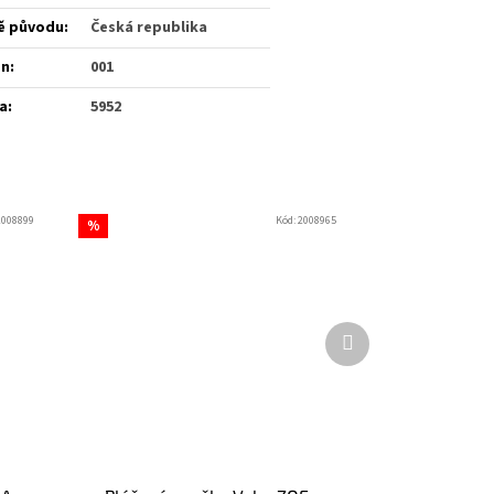
ě původu
:
Česká republika
én
:
001
a
:
5952
2008899
Kód:
2008965
%
Další
produkt