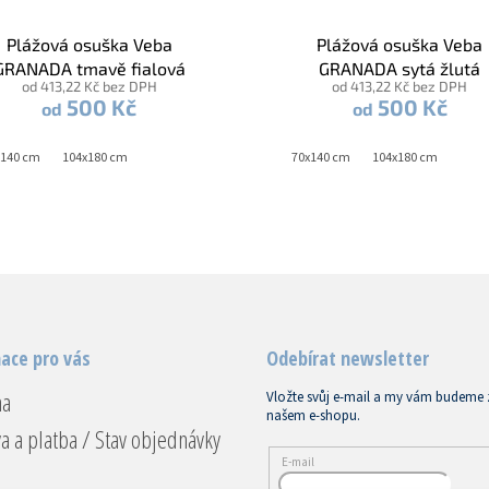
Plážová osuška Veba
Plážová osuška Veba
GRANADA tmavě fialová
GRANADA sytá žlutá
od 413,22 Kč bez DPH
od 413,22 Kč bez DPH
500 Kč
500 Kč
od
od
x140 cm
104x180 cm
70x140 cm
104x180 cm
ace pro vás
Odebírat newsletter
na
Vložte svůj e-mail a my vám budeme 
našem e-shopu.
a a platba / Stav objednávky
E-mail