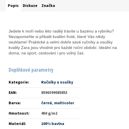
Popis
Diskuze
Značka
Jedete k moři nebo léto raději trávíte u bazénu a rybníku?
Nezapomeňte si přibalit kvalitní froté, které Vás nikdy
nezklame! Praktické a velmi dobře savé ručníky a osušky
kvality Zara jsou vhodné pro každé roční období. Ideální na
doma, na sport, cestování i pro volný čas.
Doplňkové parametry
Kategorie
:
Ručníky a osušky
EAN
:
8590399085853
Barva
:
černá
,
multicolor
Hmotnost
:
450 g/m2
Materiál
:
100% bavlna