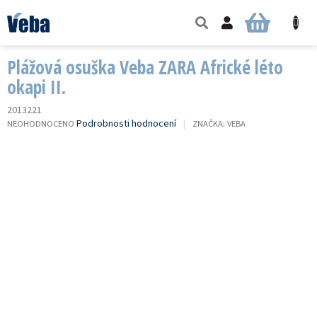
Přejít
na
NÁKUPNÍ
obsah
KOŠÍK
Plážová osuška Veba ZARA Africké léto
okapi II.
2013221
PRŮMĚRNÉ
Podrobnosti hodnocení
NEOHODNOCENO
ZNAČKA:
VEBA
HODNOCENÍ
PRODUKTU
JE
0,0
Z
5
HVĚZDIČEK.