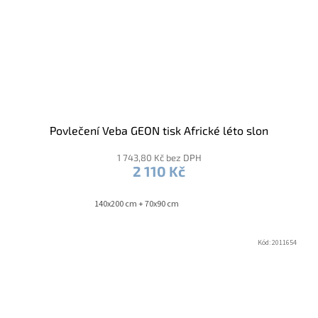
Povlečení Veba GEON tisk Africké léto slon
1 743,80 Kč bez DPH
2 110 Kč
140x200 cm + 70x90 cm
Kód:
2011654