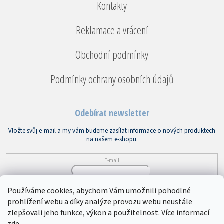
Kontakty
Reklamace a vrácení
Obchodní podmínky
Podmínky ochrany osobních údajů
Odebírat newsletter
Vložte svůj e-mail a my vám budeme zasílat informace o nových produktech
na našem e-shopu.
E-mail
Vložením e-mailu souhlasíte s
podmínkami ochrany osobních údajů
Používáme cookies, abychom Vám umožnili pohodlné
prohlížení webu a díky analýze provozu webu neustále
PŘIHLÁSIT SE
zlepšovali jeho funkce, výkon a použitelnost. Více informací