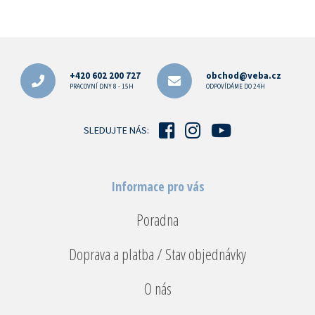
Z
á
p
+420 602 200 727
obchod@veba.cz
a
PRACOVNÍ DNY 8 - 15H
ODPOVÍDÁME DO 24H
t
í
SLEDUJTE NÁS:
Informace pro vás
Poradna
Doprava a platba / Stav objednávky
O nás