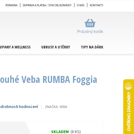
PORADNA
DOPRAVA A PLATBA / STAV OBJEDNÁVKY
O NÁS
KONTAKTY
NÁKUPNÍ
KOŠÍK
Prázdný košík
UPANY A WELLNESS
UBRUSY A UTĚRKY
TIPY NA DÁRKY
METRÁŽ
louhé Veba RUMBA Foggia
drobnosti hodnocení
ZNAČKA:
VEBA
SKLADEM
(8 KS)