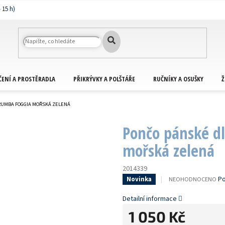
ČENÍ A PROSTĚRADLA
PŘIKRÝVKY A POLŠTÁŘE
RUČNÍKY A OSUŠKY
Ž
RUMBA FOGGIA MOŘSKÁ ZELENÁ
Pončo pánské d
mořská zelená
2014339
PRŮMĚRNÉ
Po
NEOHODNOCENO
Novinka
HODNOCENÍ
PRODUKTU
Detailní informace
JE
1 050 Kč
0,0
Z