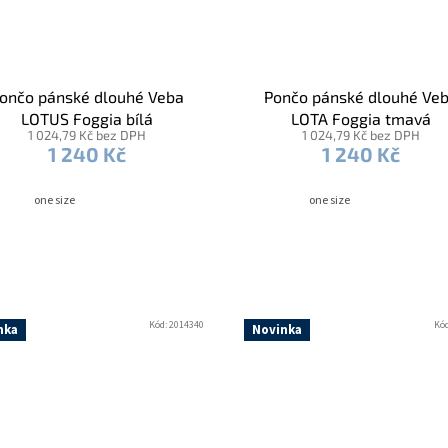
ončo pánské dlouhé Veba
Pončo pánské dlouhé Ve
LOTUS Foggia bílá
LOTA Foggia tmavá
1 024,79 Kč bez DPH
1 024,79 Kč bez DPH
káva/tmavá hnědá
šedá/smaragdová
1 240 Kč
1 240 Kč
one size
one size
Kód:
2014340
Kó
nka
Novinka