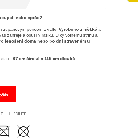
 koupeli nebo sprše?
aším županovým pončem z vafle!
Vyrobeno z měkké a
 vás zahřeje a osuší v mžiku. Díky volnému střihu a
pro lenošení doma nebo po dni stráveném u
 size -
67 cm široké a 115 cm dlouhé
.
ošíku
AT
SDÍLET