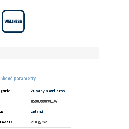
lňkové parametry
gorie
:
Župany a wellness
8590399098136
a
:
zelená
tnost
:
210 g/m2