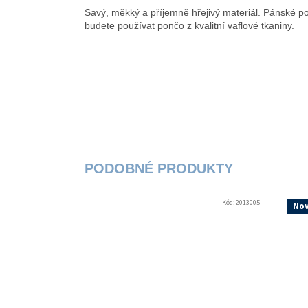
Savý, měkký a příjemně hřejivý materiál. Pánské po
budete používat pončo z kvalitní vaflové tkaniny.
Kód:
2013005
Nov