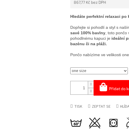
867,77 Kč bez DPH
5
HVĚZDIČEK.
Měrná
cena:
Hledáte perfektní relaxaci po
Dopřejte si pohodlí a styl s n
savé 100% bavlny
, toto pončo
pohodlnému kapuci je
ideální 
bazénu či na pláži.
Pončo nabízíme ve velikosti one
Přidat do k
TISK
ZEPTAT SE
HLÍD