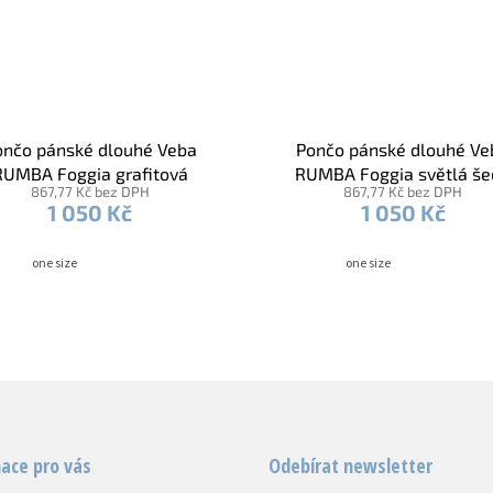
ončo pánské dlouhé Veba
Pončo pánské dlouhé Ve
RUMBA Foggia grafitová
RUMBA Foggia světlá še
867,77 Kč bez DPH
867,77 Kč bez DPH
1 050 Kč
1 050 Kč
one size
one size
ace pro vás
Odebírat newsletter