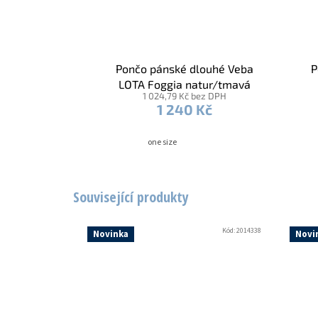
Pončo pánské dlouhé Veba
P
LOTA Foggia natur/tmavá
1 024,79 Kč bez DPH
hnědá
1 240 Kč
one size
Související produkty
Kód:
2014338
Novinka
Novi