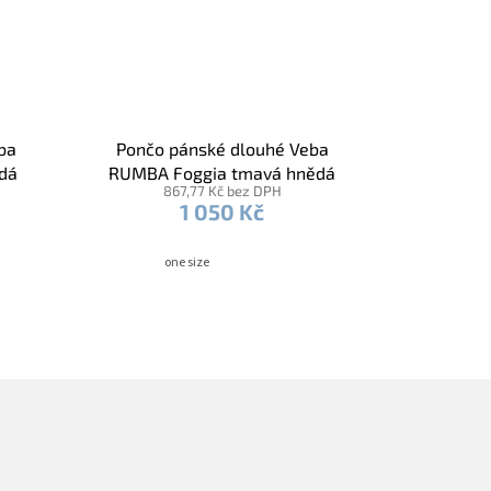
ba
Pončo pánské dlouhé Veba
dá
RUMBA Foggia tmavá hnědá
867,77 Kč bez DPH
1 050 Kč
one size