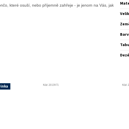
Mate
nčo, které osuší, nebo příjemně zahřeje - je jenom na Vás, jak
Veli
Zem
Barv
Tabu
Dez
Kód:
2013971
Kód:
inka