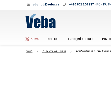
Přejít
obchod@veba.cz
+420 602 200 727
na
obsah
KOLEKCE
PRODEJNÍ KOLEKCE
POVLE
SLEVA
DOMŮ
ŽUPANY A WELLNESS
PONČO PÁNSKÉ DLOUHÉ VEBA 