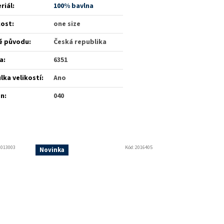
riál
:
100% bavlna
kost
:
one size
ě původu
:
Česká republika
a
:
6351
lka velikostí
:
Ano
én
:
040
2013003
Kód:
2016405
Novinka