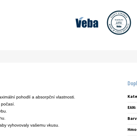
Dop
Kate
imální pohodlí a absorpční vlastnosti.
 počasí.
EAN
:
ybu.
hu.
Barv
aby vyhovovaly vašemu vkusu.
Hmo