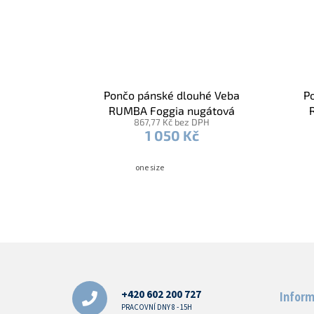
Pončo pánské dlouhé Veba
P
RUMBA Foggia nugátová
867,77 Kč bez DPH
1 050 Kč
one size
Z
á
p
a
+420 602 200 727
Inform
t
PRACOVNÍ DNY 8 - 15H