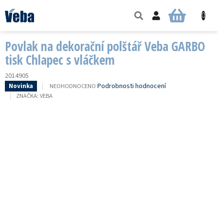
Přejít
na
NÁKUPNÍ
obsah
KOŠÍK
Povlak na dekorační polštář Veba GARBO
tisk Chlapec s vláčkem
2014905
PRŮMĚRNÉ
Podrobnosti hodnocení
NEOHODNOCENO
Novinka
HODNOCENÍ
ZNAČKA:
VEBA
PRODUKTU
JE
0,0
Z
5
HVĚZDIČEK.