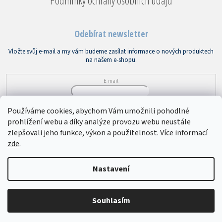
Podmínky ochrany osobních údajů
Odebírat newsletter
Vložte svůj e-mail a my vám budeme zasílat informace o nových produktech
na našem e-shopu.
E-mail
Vložením e-mailu souhlasíte s
podmínkami ochrany osobních údajů
Používáme cookies, abychom Vám umožnili pohodlné
prohlížení webu a díky analýze provozu webu neustále
PŘIHLÁSIT SE
zlepšovali jeho funkce, výkon a použitelnost. Více informací
zde
.
Copyright 2026
Bytový textil VEBA
. Všechna práva vyhrazena.
Upravit
Nastavení
nastavení cookies
Souhlasím
Vytvořil Shoptet