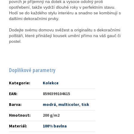
povrch je příjemný na dotek a vysoce odolný proti
opotřebení, takže vydrží dlouhé roky v perfektním stavu.
Hodí se do každého stylu interiéru a snadno se kombinují s
dalšími dekoračními prvky.
Dodejte svému domovu svěžest a originalitu s dekoračními
polštáři, které přinášejí kousek umění přímo na váš gauč či
postel.
Doplňkové parametry
Kategorie
:
Kolekce
EAN
:
8590399104615
Barva
:
modrá
,
multicolor
,
tisk
Hmotnost
:
200 g/m2
Materiál
:
100% bavlna