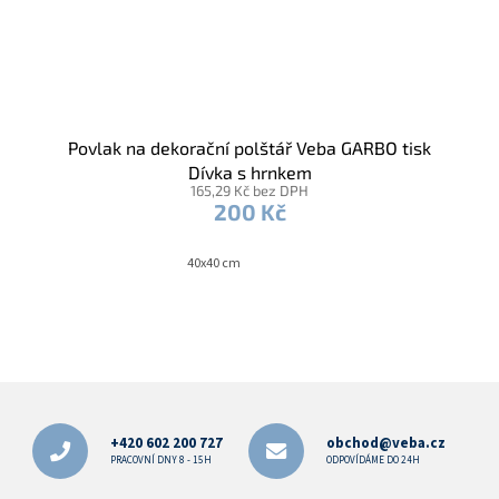
Povlak na dekorační polštář Veba GARBO tisk
Dívka s hrnkem
165,29 Kč bez DPH
200 Kč
40x40 cm
Z
á
p
+420 602 200 727
obchod@veba.cz
a
PRACOVNÍ DNY 8 - 15H
ODPOVÍDÁME DO 24H
t