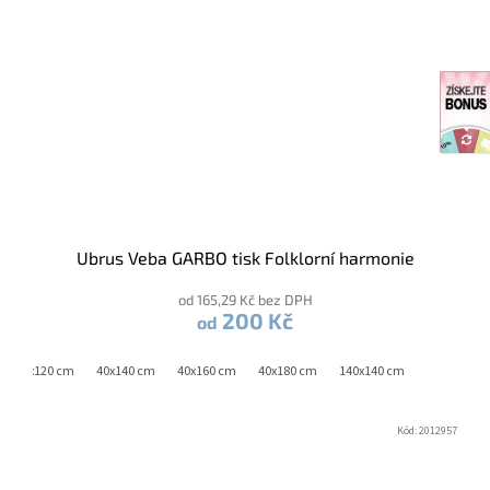
Ubrus Veba GARBO tisk Folklorní harmonie
od 165,29 Kč bez DPH
200 Kč
od
40x120 cm
40x140 cm
40x160 cm
40x180 cm
140x140 cm
Kód:
2012957