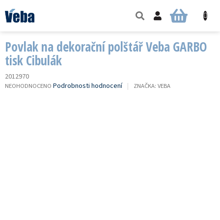
Přejít
na
NÁKUPNÍ
obsah
KOŠÍK
Povlak na dekorační polštář Veba GARBO
tisk Cibulák
2012970
PRŮMĚRNÉ
Podrobnosti hodnocení
NEOHODNOCENO
ZNAČKA:
VEBA
HODNOCENÍ
PRODUKTU
JE
0,0
Z
5
HVĚZDIČEK.