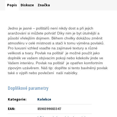
Popis
Diskuze
Značka
Jedno je jasné – polštářů není nikdy dost a při jejich
aranžování si můžete pohrát! Díky nim je byt útulnější a
působí vřelejším dojmem. Během chvilky dokážou změnit
atmosféru v celé místnosti a stačí k tomu výměna povlaků.
Pro luxusní vzhled vsaďte na zajímavé textury a různé
velikosti a tvary. Povlak na polštář je možné použít jako
doplněk ve vašem obývacím pokoji nebo kdekoliv jinde ve
Vašem interiéru. Povlak na polštář je opatřen komfortním
zipovým uzávěrem. Náš tip: doplňte si tento bavlněný povlak
také o výplň nebo povlečení naší nabídky.
Doplňkové parametry
Kategorie
:
Kolekce
EAN
:
8590399083347