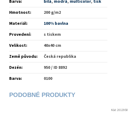
Barva
:
bílá
,
modrá
,
multicolor
,
tisk
Hmotnost
:
200 g/m2
Materiál
:
100% bavlna
Provedení
:
s tiskem
Velikost
:
40x40 cm
Země původu
:
Česká republika
Dezén
:
950 / ID 8892
Barva
:
0100
Kód:
2012958