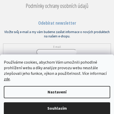
Podmínky ochrany osobních údajů
Odebírat newsletter
Vložte svůj e-mail a my vám budeme zasílat informace o nových produktech
na našem e-shopu.
E-mail
Vložením e-mailu souhlasíte s
podmínkami ochrany osobních údajů
Používáme cookies, abychom Vám umožnili pohodlné
prohlížení webu a díky analýze provozu webu neustále
PŘIHLÁSIT SE
zlepšovali jeho funkce, výkon a použitelnost. Více informací
zde
.
Copyright 2026
Bytový textil VEBA
. Všechna práva vyhrazena.
Upravit
Nastavení
nastavení cookies
Souhlasím
Vytvořil Shoptet