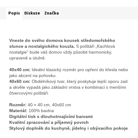
Popis
Diskuze
Značka
Vneste do svého domova kousek středomořského
slunce a nostalgického kouzla.
S polštáři „Kachlová
nostalgie“ bude váš domov vždy působit harmonicky,
upraveně a útulně.
40x40 cm:
Ideální klasický rozměr pro opření do křesla nebo
jako akcent na pohovku.
40x60 cm:
Obdélníkový tvar, který poskytuje lepší oporu zad
a skvěle vypadá jako základní vrstva v kombinaci s menšími
čtvercovými polštáři.
Rozměr:
40 × 40 cm, 40x60 cm
Materiál:
100% bavlna
Digitální tisk s dlouhotrvajícími barvami
Kvalitní zpracování a příjemný povrch
Stylový doplněk do kuchyně, jídelny i obývacího pokoje