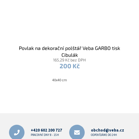
Povlak na dekorační polštář Veba GARBO tisk
Cibulák
165,29 Kč bez DPH
200 Kč
40x40 cm
Z
á
p
+420 602 200 727
obchod@veba.cz
a
PRACOVNÍ DNY 8 - 15H
ODPOVÍDÁME DO 24H