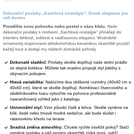
Měrná
cena:
Dekorační povlaky „Kachlová nostalgie“: Dotek elegance pro
váš domov
Proměňte svou pohovku nebo postel v oázu klidu.
Naše
dekorační povlaky s motivem „Kachlová nostalgie“ přinášejí do
interiéru lehkost, svěžest a nadčasovou eleganci. Modrobílé
ornamenty inspirované středomořskou keramikou okamžitě prozáří
každý kout a dodají mu nádech domácké pohody.
Dokonalé sladění:
Povlaky skvěle doplňují naše stolní prádlo
ze stejné kolekce. Můžete tak snadno propojit styl jídelny s
obývacím pokojem.
Hravá variabilita:
Nabízíme dva oblíbené rozměry (40x40 cm a
40x60 cm), které se skvěle doplňují. Kombinací čtvercového a
obdélníkového tvaru vytvoříte na pohovce profesionálně
naaranžovaný vzhled jako z katalogu.
Univerzální styl:
Vzor působí čistě a lehce. Skvěle vynikne na
bílé, šedé nebo tmavě modré sedačce, ale bude slušet i
ratanovému křeslu na terase.
Snadná změna atmosféry:
Chcete rychle osvěžit pokoj? Stačí
vyměnit povlaky a váš prostor okamžitě získá nový, svěží