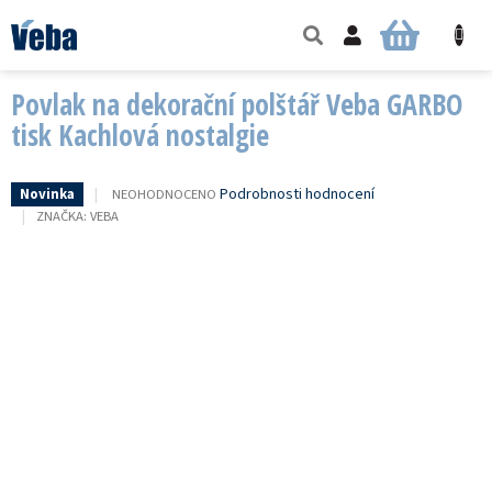
Přejít
na
NÁKUPNÍ
obsah
KOŠÍK
Povlak na dekorační polštář Veba GARBO
tisk Kachlová nostalgie
PRŮMĚRNÉ
Podrobnosti hodnocení
NEOHODNOCENO
Novinka
HODNOCENÍ
ZNAČKA:
VEBA
PRODUKTU
JE
0,0
Z
5
HVĚZDIČEK.