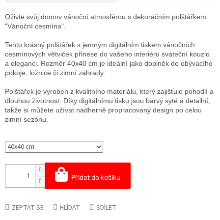
Měrná
cena:
Oživte svůj domov vánoční atmosférou s dekoračním polštářkem
"Vánoční cesmína".
Tento krásný polštářek s jemným digitálním tiskem vánočních
cesmínových větviček přinese do vašeho interiéru sváteční kouzlo
a eleganci. Rozměr 40x40 cm je ideální jako doplněk do obývacího
pokoje, ložnice či zimní zahrady.
Polštářek je vyroben z kvalitního materiálu, který zajišťuje pohodlí a
dlouhou životnost. Díky digitálnímu tisku jsou barvy syté a detailní,
takže si můžete užívat nádherně propracovaný design po celou
zimní sezónu.
Přidat do košíku
ZEPTAT SE
HLÍDAT
SDÍLET