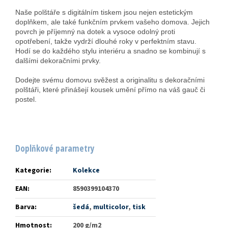
Naše polštáře s digitálním tiskem jsou nejen estetickým
doplňkem, ale také funkčním prvkem vašeho domova. Jejich
povrch je příjemný na dotek a vysoce odolný proti
opotřebení, takže vydrží dlouhé roky v perfektním stavu.
Hodí se do každého stylu interiéru a snadno se kombinují s
dalšími dekoračními prvky.
Dodejte svému domovu svěžest a originalitu s dekoračními
polštáři, které přinášejí kousek umění přímo na váš gauč či
postel.
Doplňkové parametry
Kategorie
:
Kolekce
EAN
:
8590399104370
Barva
:
šedá
,
multicolor
,
tisk
Hmotnost
:
200 g/m2