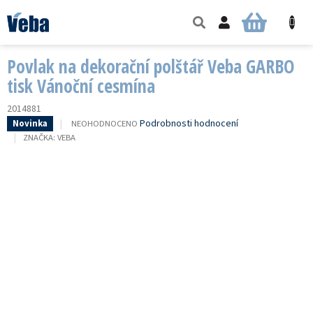
Přejít
na
NÁKUPNÍ
obsah
KOŠÍK
Povlak na dekorační polštář Veba GARBO
tisk Vánoční cesmína
2014881
PRŮMĚRNÉ
Podrobnosti hodnocení
NEOHODNOCENO
Novinka
HODNOCENÍ
ZNAČKA:
VEBA
PRODUKTU
JE
0,0
Z
5
HVĚZDIČEK.