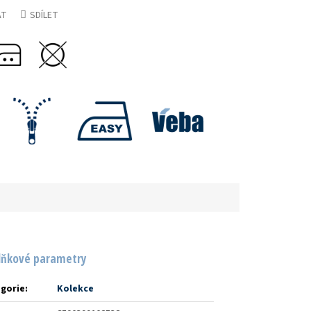
AT
SDÍLET
lňkové parametry
gorie
:
Kolekce