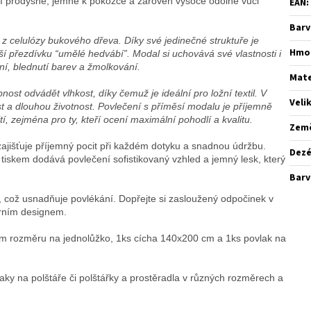
ení prodyšné, jemné k pokožce a zároveň vysoce odolné vůči
EAN
:
Barv
í z celulózy bukového dřeva. Díky své jedinečné struktuře je
Hmo
í přezdívku “umělé hedvábí”. Modal si uchovává své vlastnosti i
ní, blednutí barev a žmolkování.
Mate
st odvádět vlhkost, díky čemuž je ideální pro ložní textil. V
Veli
t a dlouhou životnost. Povlečení s příměsí modalu je příjemně
tí, zejména pro ty, kteří ocení maximální pohodlí a kvalitu.
Zem
ajišťuje příjemný pocit při každém dotyku a snadnou údržbu.
Dez
tiskem dodává povlečení sofistikovaný vzhled a jemný lesk, který
Barv
, což usnadňuje povlékání. Dopřejte si zasloužený odpočinek v
erním designem.
m rozměru na jednolůžko, 1ks cícha 140x200 cm a 1ks povlak na
laky na polštáře či polštářky a prostěradla v různých rozměrech a