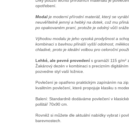
Díky použití těchto přírodních materiálů je povleč
opotřebení.
Modal
je moderní přírodní materiál, který se vyráb
neuvěřitelně jemný a hebký na dotek, což mu přináš
po opakovaném praní, protože je odolný vůči sráže
Výhodou modalu je jeho vysoká prodyšnost a schopno
kombinaci s bavlnou přináší vyšší odolnost, měkkos
chladivé, proto je ideální volbou pro celoroční použi
Lehké, ale pevné provedení
s gramáží 115 g/m² z
Žakárový dezén v kombinaci s precizním digitálním 
pozvedne styl vaší ložnice.
Povlečení je opatřeno praktickým zapínáním na zip
kvalitním povlečení, které propojuje klasiku s mod
Balení: Standardně dodáváme povlečení v klasické
polštář 70x90 cm.
Rovněž si můžete dle aktuální nabídky vybrat i pov
barevnostech.