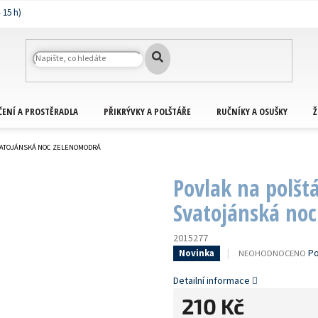
ČENÍ A PROSTĚRADLA
PŘIKRÝVKY A POLŠTÁŘE
RUČNÍKY A OSUŠKY
Ž
SVATOJÁNSKÁ NOC ZELENOMODRÁ
Povlak na polšt
Svatojánská no
2015277
PRŮMĚRNÉ
Po
NEOHODNOCENO
Novinka
HODNOCENÍ
PRODUKTU
Detailní informace
JE
210 Kč
0,0
Z