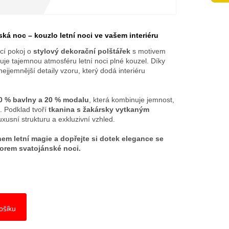
ká noc – kouzlo letní noci ve vašem interiéru
cí pokoj o
stylový dekorační polštářek
s motivem
cuje tajemnou atmosféru letní noci plné kouzel. Díky
nejjemnější detaily vzoru, který dodá interiéru
.
0 % bavlny a 20 % modalu
, která kombinuje jemnost,
. Podklad tvoří
tkanina s žakársky vytkaným
luxusní strukturu a exkluzivní vzhled.
m letní magie a dopřejte si dotek elegance se
orem svatojánské noci.
ošíku