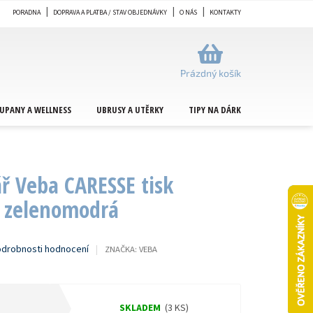
PORADNA
DOPRAVA A PLATBA / STAV OBJEDNÁVKY
O NÁS
KONTAKTY
NÁKUPNÍ
KOŠÍK
Prázdný košík
UPANY A WELLNESS
UBRUSY A UTĚRKY
TIPY NA DÁRKY
METRÁŽ
ář Veba CARESSE tisk
c zelenomodrá
drobnosti hodnocení
ZNAČKA:
VEBA
SKLADEM
(3 KS)