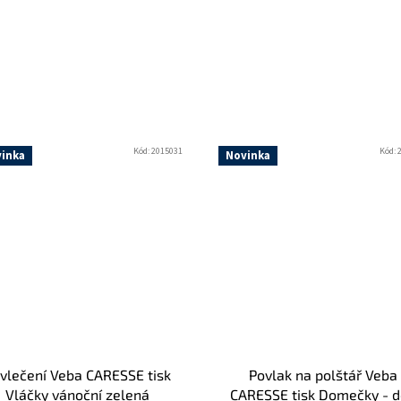
Kód:
2015031
Kód:
inka
Novinka
vlečení Veba CARESSE tisk
Povlak na polštář Veba
Vláčky vánoční zelená
CARESSE tisk Domečky - 