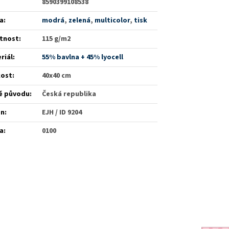
8590399108538
a
:
modrá
,
zelená
,
multicolor
,
tisk
tnost
:
115 g/m2
riál
:
55% bavlna + 45% lyocell
kost
:
40x40 cm
ě původu
:
Česká republika
én
:
EJH / ID 9204
a
:
0100