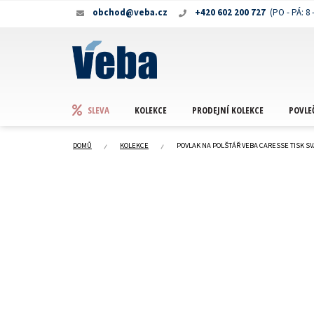
Přejít
obchod@veba.cz
+420 602 200 727
na
obsah
KOLEKCE
PRODEJNÍ KOLEKCE
POVLE
SLEVA
DOMŮ
KOLEKCE
POVLAK NA POLŠTÁŘ VEBA CARESSE TISK 