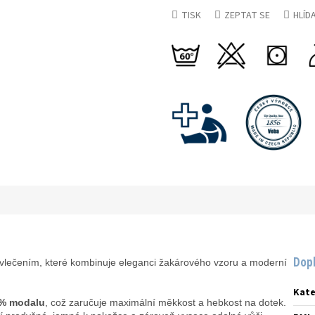
TISK
ZEPTAT SE
HLÍD
Dop
ovlečením, které kombinuje eleganci žakárového vzoru a moderní
Kate
 % modalu
, což zaručuje maximální měkkost a hebkost na dotek.