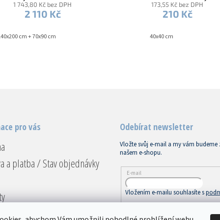
1 743,80 Kč bez DPH
173,55 Kč bez DPH
2 110 Kč
210 Kč
140x200 cm + 70x90 cm
40x40 cm
ace pro vás
Odebírat newsletter
na
Vložte svůj e-mail a my vám budeme 
našem e-shopu.
a a platba / Stav objednávky
E-mail
Vložením e-mailu souhlasíte s
podm
ty
ace a vrácení
PŘIHLÁSIT SE
ookies, abychom Vám umožnili pohodlné prohlížení webu