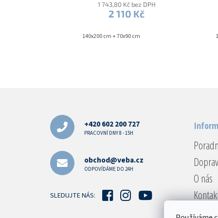
1 743,80 Kč bez DPH
2 110 Kč
140x200 cm + 70x90 cm
Z
á
p
a
+420 602 200 727
Inform
t
PRACOVNÍ DNY 8 - 15H
Porad
í
Doprav
obchod@veba.cz
ODPOVÍDÁME DO 24H
O nás
Kontak
SLEDUJTE NÁS:
Reklam
Používáme c