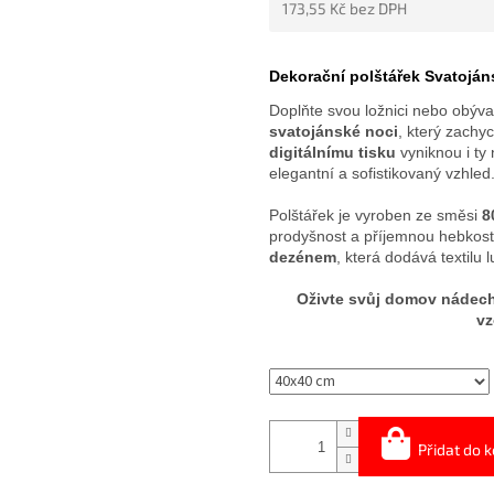
173,55 Kč bez DPH
5
HVĚZDIČEK.
Měrná
cena:
Dekorační polštářek Svatojáns
Doplňte svou ložnici nebo obýva
svatojánské noci
, který zachy
digitálnímu tisku
vyniknou i ty 
elegantní a sofistikovaný vzhled
Polštářek je vyroben ze směsi
8
prodyšnost a příjemnou hebkost
dezénem
, která dodává textilu 
Oživte svůj domov nádeche
vz
Přidat do k