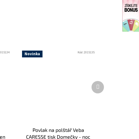
2015134
Kód:
2015135
Novinka
Další
produkt
Povlak na polštář Veba
den
CARESSE tisk Domečky - noc