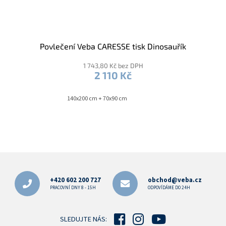
Povlečení Veba CARESSE tisk Dinosauřík
1 743,80 Kč bez DPH
2 110 Kč
140x200 cm + 70x90 cm
Z
á
p
+420 602 200 727
obchod@veba.cz
a
PRACOVNÍ DNY 8 - 15H
ODPOVÍDÁME DO 24H
t
í
SLEDUJTE NÁS: