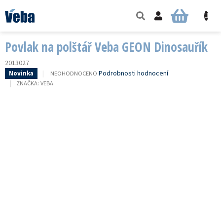
Přejít
na
NÁKUPNÍ
obsah
KOŠÍK
Povlak na polštář Veba GEON Dinosauřík
2013027
PRŮMĚRNÉ
Podrobnosti hodnocení
NEOHODNOCENO
Novinka
HODNOCENÍ
ZNAČKA:
VEBA
PRODUKTU
JE
0,0
Z
5
HVĚZDIČEK.