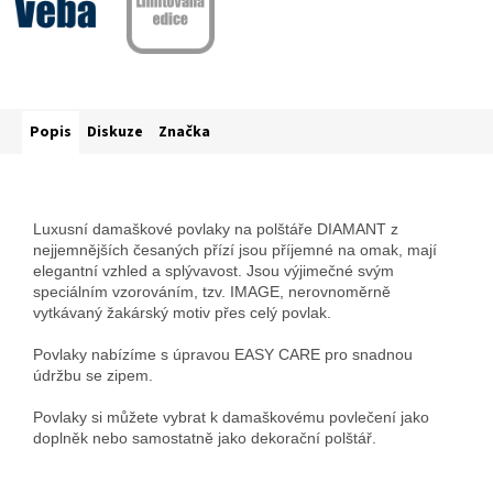
Popis
Diskuze
Značka
Luxusní damaškové povlaky na polštáře DIAMANT z
nejjemnějších česaných přízí jsou příjemné na omak, mají
elegantní vzhled a splývavost. Jsou výjimečné svým
speciálním vzorováním, tzv. IMAGE, nerovnoměrně
vytkávaný žakárský motiv přes celý povlak.
Povlaky nabízíme s úpravou EASY CARE pro snadnou
údržbu se zipem.
Povlaky si můžete vybrat k damaškovému povlečení jako
doplněk nebo samostatně jako dekorační polštář.