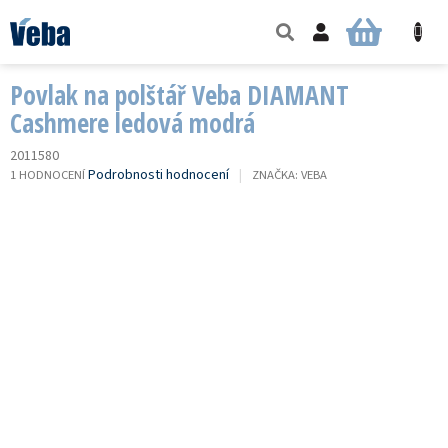
Přejít
na
NÁKUPNÍ
obsah
KOŠÍK
Povlak na polštář Veba DIAMANT
Cashmere ledová modrá
2011580
PRŮMĚRNÉ
Podrobnosti hodnocení
1 HODNOCENÍ
ZNAČKA:
VEBA
HODNOCENÍ
PRODUKTU
JE
5,0
Z
5
HVĚZDIČEK.