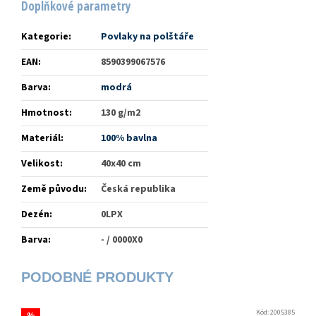
Doplňkové parametry
Kategorie
:
Povlaky na polštáře
EAN
:
8590399067576
Barva
:
modrá
Hmotnost
:
130 g/m2
Materiál
:
100% bavlna
Velikost
:
40x40 cm
Země původu
:
Česká republika
Dezén
:
0LPX
Barva
:
- / 0000X0
Kód:
2005385