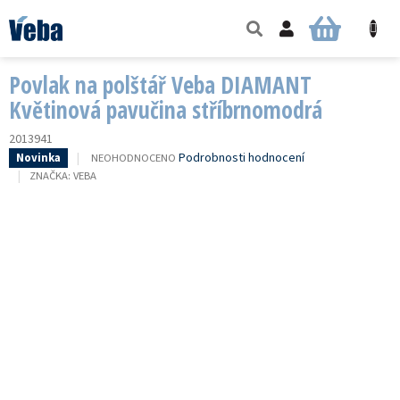
Přejít
na
NÁKUPNÍ
obsah
KOŠÍK
Povlak na polštář Veba DIAMANT
Květinová pavučina stříbrnomodrá
2013941
PRŮMĚRNÉ
Podrobnosti hodnocení
NEOHODNOCENO
Novinka
HODNOCENÍ
ZNAČKA:
VEBA
PRODUKTU
JE
0,0
Z
5
HVĚZDIČEK.