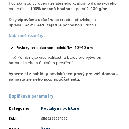
Povlaky jsou vyrobeny ze stejného kvalitního damaškového
materiálu –
100% česaná bavlna
s gramáží
130 g/m²
.
Díky
zipovému uzávěru
se snadno převlékají a
úprava
EASY CARE
zajišťuje pohodlnou údržbu.
Nabízené rozměry:
Povlaky na dekorační polštářky:
40×40 cm
Tip:
Kombinujte více velikostí a barev pro vytvoření
harmonického a útulného prostředí.
Vyberte si z nabídky povlaků ten pravý pro váš domov –
samostatně nebo jako součást setu.
Doplňkové parametry
Kategorie
:
Povlaky na polštáře
EAN
:
8590399094022