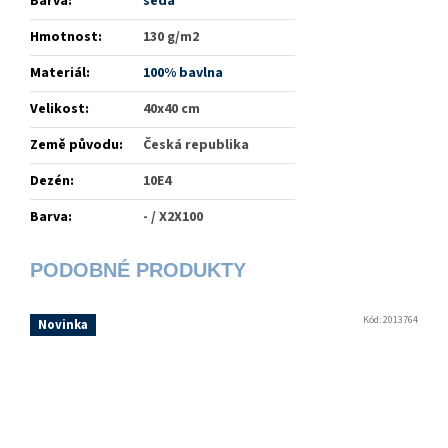
Barva
:
šedá
Hmotnost
:
130 g/m2
Materiál
:
100% bavlna
Velikost
:
40x40 cm
Země původu
:
Česká republika
Dezén
:
10E4
Barva
:
- / X2X100
Kód:
2013764
Novinka