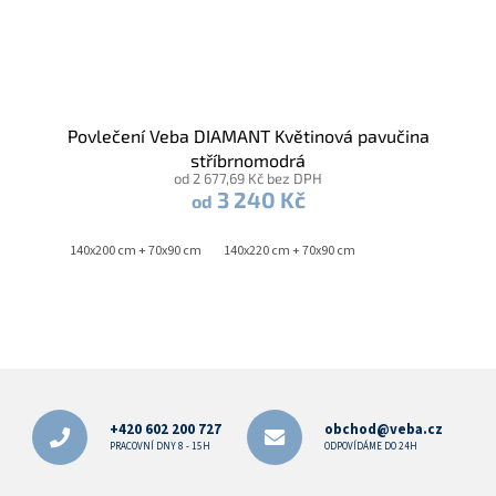
Povlečení Veba DIAMANT Květinová pavučina
stříbrnomodrá
od 2 677,69 Kč bez DPH
3 240 Kč
od
140x200 cm + 70x90 cm
140x220 cm + 70x90 cm
Z
á
p
+420 602 200 727
obchod@veba.cz
a
PRACOVNÍ DNY 8 - 15H
ODPOVÍDÁME DO 24H
t