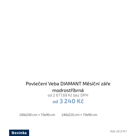
Povlečení Veba DIAMANT Měsíční záře
modrostříbrná
od 2 677,69 Kč bez DPH
3 240 Kč
od
140x200 cm + 70x90 cm
140x220 cm + 70x90 cm
Kód:
2013767
Novinka