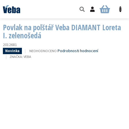
Přejít
na
NÁKUPNÍ
obsah
KOŠÍK
Povlak na polštář Veba DIAMANT Loreta
I. zelenošedá
2012681
PRŮMĚRNÉ
Podrobnosti hodnocení
NEOHODNOCENO
Novinka
HODNOCENÍ
ZNAČKA:
VEBA
PRODUKTU
JE
0,0
Z
5
HVĚZDIČEK.