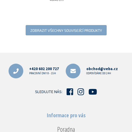
ZOBRAZIT VŠECHNY SOUVISEJÍCÍ PRODUKTY
Z
á
p
+420 602 200 727
obchod@veba.cz
a
PRACOVNÍ DNY 8 - 15H
ODPOVÍDÁME DO 24H
t
í
SLEDUJTE NÁS:
Informace pro vás
Poradna