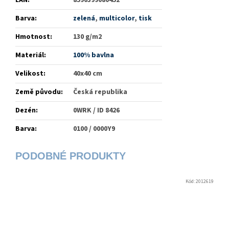
EAN
:
8590399080452
Barva
:
zelená
,
multicolor
,
tisk
Hmotnost
:
130 g/m2
Materiál
:
100% bavlna
Velikost
:
40x40 cm
Země původu
:
Česká republika
Dezén
:
0WRK / ID 8426
Barva
:
0100 / 0000Y9
Kód:
2012619