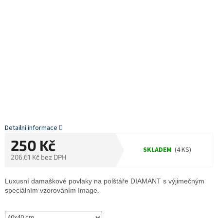
Detailní informace
250 Kč
SKLADEM
(4 KS)
206,61 Kč bez DPH
Měrná
cena:
Luxusní damaškové povlaky na polštáře DIAMANT s výjimečným
speciálním vzorováním Image.