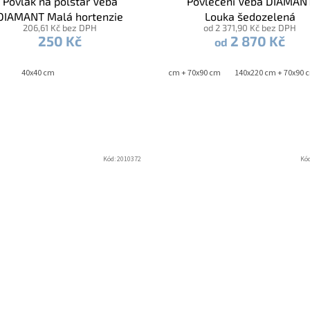
Povlak na polštář Veba
Povlečení Veba DIAMAN
DIAMANT Malá hortenzie
Louka šedozelená
206,61 Kč bez DPH
od 2 371,90 Kč bez DPH
světlá modrá
250 Kč
2 870 Kč
od
40x40 cm
140x200 cm + 70x90 cm
140x220 cm + 70x90 
Kód:
2010372
Kó