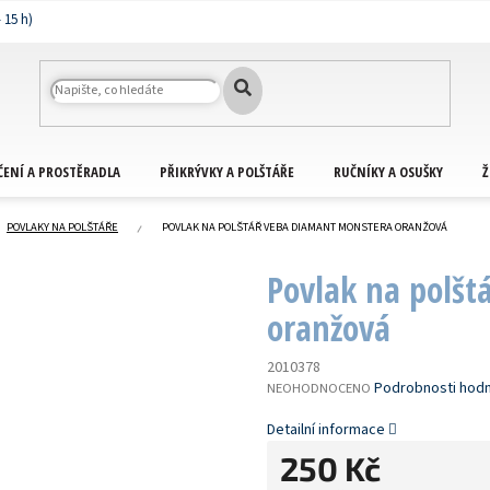
ČENÍ A PROSTĚRADLA
PŘIKRÝVKY A POLŠTÁŘE
RUČNÍKY A OSUŠKY
Ž
POVLAKY NA POLŠTÁŘE
POVLAK NA POLŠTÁŘ VEBA DIAMANT MONSTERA ORANŽOVÁ
Povlak na polš
oranžová
2010378
PRŮMĚRNÉ
Podrobnosti hod
NEOHODNOCENO
HODNOCENÍ
PRODUKTU
Detailní informace
JE
250 Kč
0,0
Z