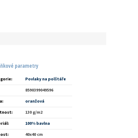
lňkové parametry
gorie
:
Povlaky na polštáře
8590399049596
a
:
oranžová
tnost
:
130 g/m2
riál
:
100% bavlna
kost
:
40x40 cm