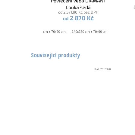
Povlečení Veba DIAMANT
Louka šedá
od 2 371,90 Kč bez DPH
2 870 Kč
od
140x200 cm + 70x90 cm
140x220 cm + 70x90 cm
Související produkty
Kód:
2010370