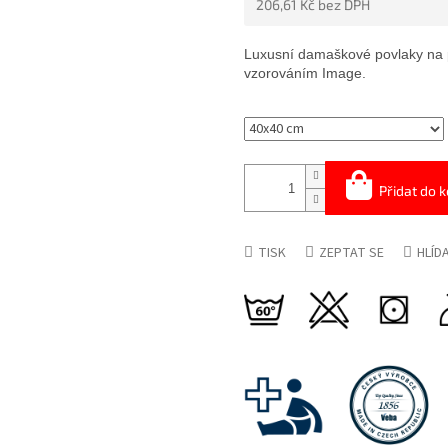
206,61 Kč bez DPH
5
HVĚZDIČEK.
Měrná
cena:
Luxusní damaškové povlaky na 
vzorováním Image.
Přidat do k
TISK
ZEPTAT SE
HLÍD