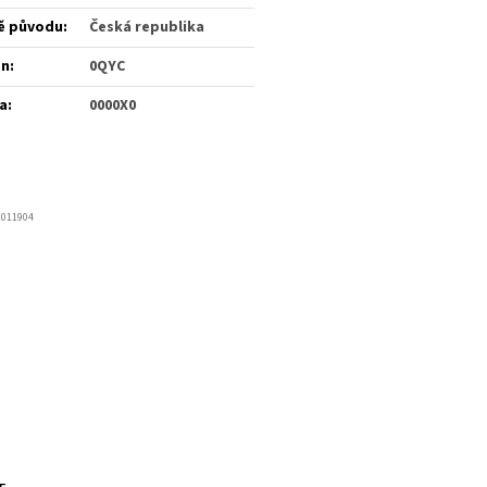
ě původu
:
Česká republika
én
:
0QYC
a
:
0000X0
2011904