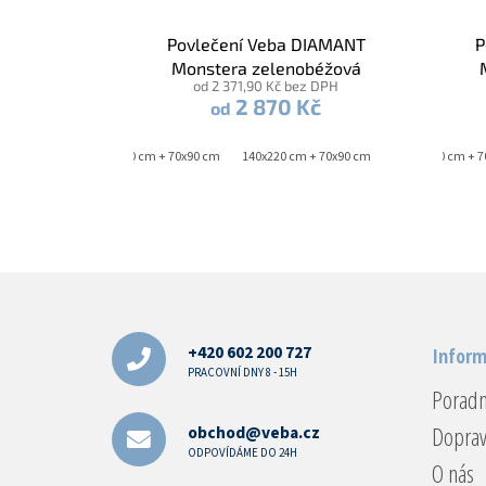
Povlečení Veba DIAMANT
P
Monstera zelenobéžová
od 2 371,90 Kč bez DPH
2 870 Kč
od
140x200 cm + 70x90 cm
140x220 cm + 70x90 cm
140x200 cm + 
Z
á
p
a
+420 602 200 727
Inform
t
PRACOVNÍ DNY 8 - 15H
Porad
í
Doprav
obchod@veba.cz
ODPOVÍDÁME DO 24H
O nás