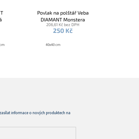
NT
Povlak na polštář Veba
á
DIAMANT Monstera
206,61 Kč bez DPH
zelenobéžová
250 Kč
 cm
40x40 cm
zasílat informace o nových produktech na