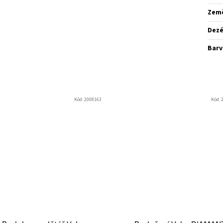
Zem
Dez
Barv
Kód:
2008163
Kód: