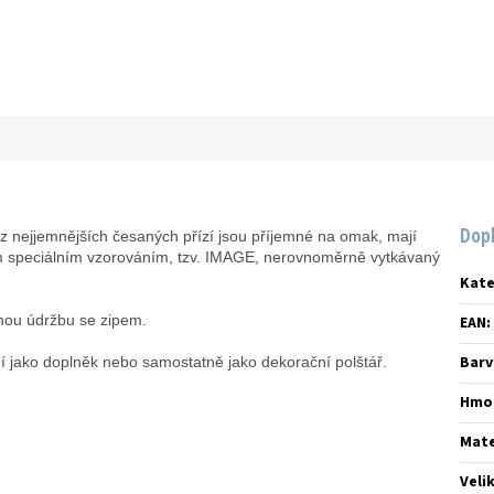
Dop
nejjemnějších česaných přízí jsou příjemné na omak, mají
ým speciálním vzorováním, tzv. IMAGE, nerovnoměrně vytkávaný
Kate
ou údržbu se zipem.
EAN
:
Barv
 jako doplněk nebo samostatně jako dekorační polštář.
Hmo
Mate
Veli