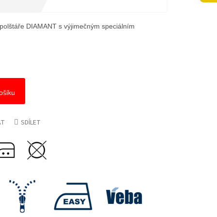
polštáře DIAMANT s výjimečným speciálním
ošíku
AT
SDÍLET