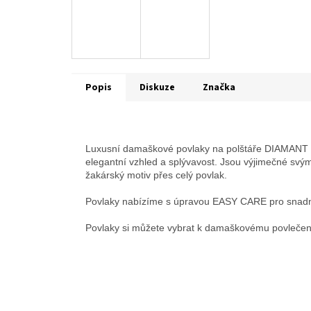
Popis
Diskuze
Značka
Luxusní damaškové povlaky na polštáře DIAMANT z 
elegantní vzhled a splývavost. Jsou výjimečné sv
žakárský motiv přes celý povlak.
Povlaky nabízíme s úpravou EASY CARE pro snadn
Povlaky si můžete vybrat k damaškovému povlečení