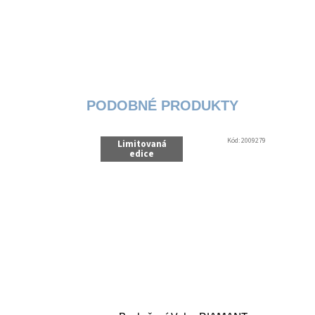
Kód:
2009279
Limitovaná
edice