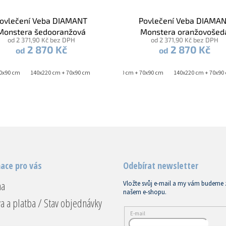
ovlečení Veba DIAMANT
Povlečení Veba DIAMA
Monstera šedooranžová
Monstera oranžovošed
od 2 371,90 Kč bez DPH
od 2 371,90 Kč bez DPH
2 870 Kč
2 870 Kč
od
od
70x90 cm
140x220 cm + 70x90 cm
140x200 cm + 70x90 cm
140x220 cm + 70x90
ace pro vás
Odebírat newsletter
na
Vložte svůj e-mail a my vám budeme 
našem e-shopu.
a a platba / Stav objednávky
E-mail