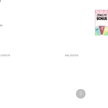
T
cm
d:
2010374
Kód:
2010376
Další
produkt