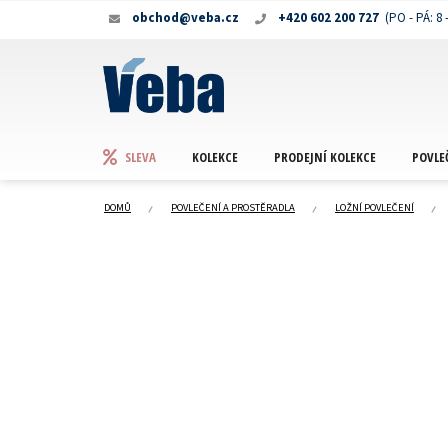
Přejít
obchod@veba.cz
+420 602 200 727
na
obsah
KOLEKCE
PRODEJNÍ KOLEKCE
POVLE
SLEVA
DOMŮ
POVLEČENÍ A PROSTĚRADLA
LOŽNÍ POVLEČENÍ