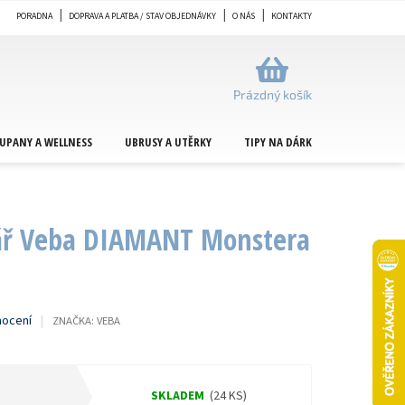
PORADNA
DOPRAVA A PLATBA / STAV OBJEDNÁVKY
O NÁS
KONTAKTY
NÁKUPNÍ
KOŠÍK
Prázdný košík
UPANY A WELLNESS
UBRUSY A UTĚRKY
TIPY NA DÁRKY
METRÁŽ
tář Veba DIAMANT Monstera
nocení
ZNAČKA:
VEBA
SKLADEM
(24 KS)