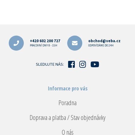
Z
á
p
+420 602 200 727
obchod@veba.cz
a
PRACOVNÍ DNY 8 - 15H
ODPOVÍDÁME DO 24H
t
í
SLEDUJTE NÁS:
Informace pro vás
Poradna
Doprava a platba / Stav objednávky
O nás