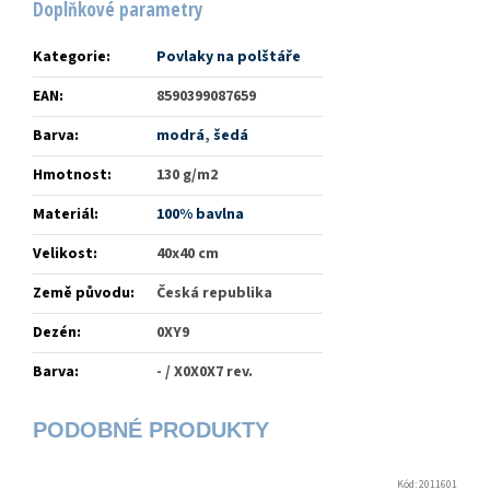
Doplňkové parametry
Kategorie
:
Povlaky na polštáře
EAN
:
8590399087659
Barva
:
modrá
,
šedá
Hmotnost
:
130 g/m2
Materiál
:
100% bavlna
Velikost
:
40x40 cm
Země původu
:
Česká republika
Dezén
:
0XY9
Barva
:
- / X0X0X7 rev.
Kód:
2011601