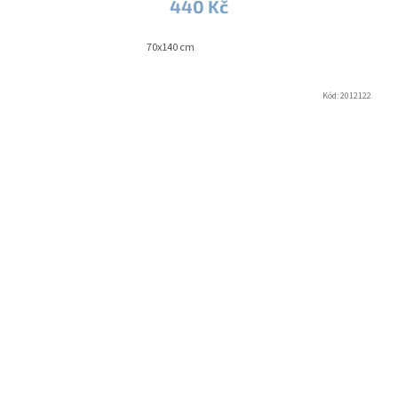
440 Kč
70x140 cm
Kód:
2012122