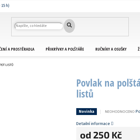
ČENÍ A PROSTĚRADLA
PŘIKRÝVKY A POLŠTÁŘE
RUČNÍKY A OSUŠKY
Ž
POT LISTŮ
Povlak na polšt
listů
PRŮMĚRNÉ
Po
NEOHODNOCENO
Novinka
HODNOCENÍ
PRODUKTU
Detailní informace
JE
od
250 Kč
0,0
Z