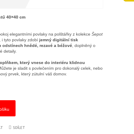
stů
40×40 cm
pokoj elegantními povlaky na polštářky z kolekce
Šepot
, i tyto povlaky zdobí
jemný digitální tisk
ch odstínech hnědé, rezavé a béžové
, doplněný o
é detaily.
oplňkem, který vnese do interiéru klidnou
Můžete je sladit s povlečením pro dokonalý celek, nebo
nový prvek, který zútulní váš domov.
ošíku
AT
SDÍLET