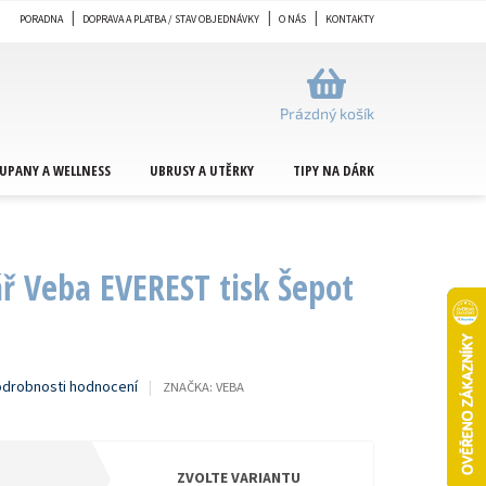
PORADNA
DOPRAVA A PLATBA / STAV OBJEDNÁVKY
O NÁS
KONTAKTY
NÁKUPNÍ
KOŠÍK
Prázdný košík
UPANY A WELLNESS
UBRUSY A UTĚRKY
TIPY NA DÁRKY
METRÁŽ
ář Veba EVEREST tisk Šepot
drobnosti hodnocení
ZNAČKA:
VEBA
ZVOLTE VARIANTU