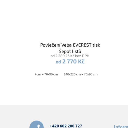
Povlečení Veba EVEREST tisk
Šepot listů
od 2 289,26 Kč bez DPH
2 770 Kč
od
140x200 cm + 70x90 cm
140x220 cm + 70x90 cm
Z
á
p
a
+420 602 200 727
Inform