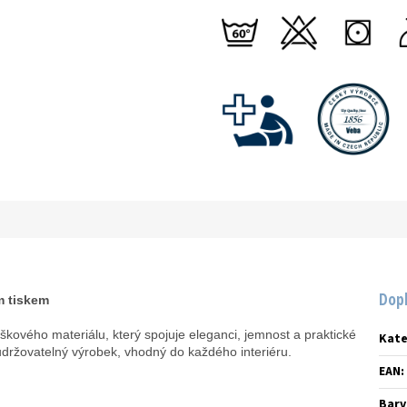
Dop
m tiskem
škového materiálu, který spojuje eleganci, jemnost a praktické
Kate
udržovatelný výrobek, vhodný do každého interiéru.
EAN
:
Barv