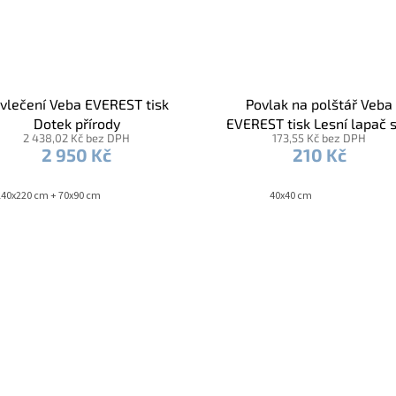
vlečení Veba EVEREST tisk
Povlak na polštář Veba
Dotek přírody
EVEREST tisk Lesní lapač 
2 438,02 Kč bez DPH
173,55 Kč bez DPH
2 950 Kč
210 Kč
140x220 cm + 70x90 cm
40x40 cm