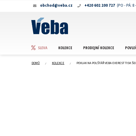
Přejít
obchod@veba.cz
+420 602 200 727
na
obsah
KOLEKCE
PRODEJNÍ KOLEKCE
POVLE
SLEVA
DOMŮ
KOLEKCE
POVLAK NA POLŠTÁŘ VEBA EVEREST TISK ŠE