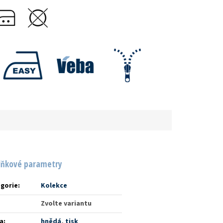
lňkové parametry
gorie
:
Kolekce
Zvolte variantu
a
:
hnědá
,
tisk