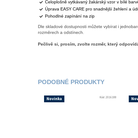
Celoplošně vytkávaný žakárský vzor v bílé barvě
Úprava EASY CARE pro snadnější žehlení a úd
Pohodlné zapínání na zip
Dle skladové dostupnosti můžete vybírat i jednobar
rozměrech a odstínech.
Pečlivě si, prosím, zvolte rozměr, který odpoví
Kód:
2016188
Novinka
Nov