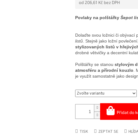
od
206,61 Kč
bez DPH
5
HVĚZDIČEK.
Měrná
cena:
Povlaky na polštářky
Šepot li
Dolaďte svou ložnici či obývací 
listů
. Stejně jako ložní povlečení
stylizovaných listů v hřejivý
drobné větvičky a decentní kulat
Polštářky se stanou
stylovým d
atmosféru a přírodní kouzlo
. 
je využít samostatně jako desig
Přidat do k
TISK
ZEPTAT SE
HLÍD