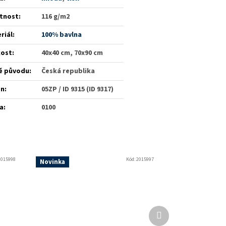
tnost
:
116 g/m2
riál
:
100% bavlna
kost
:
40x40 cm, 70x90 cm
ě původu
:
Česká republika
én
:
05ZP / ID 9315 (ID 9317)
a
:
0100
2015998
Kód:
2015997
Novinka
Další
produkt