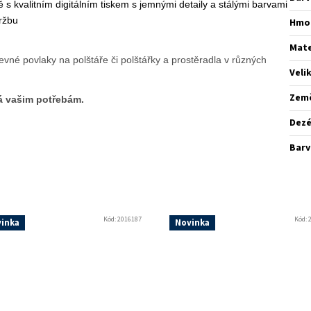
 s kvalitním digitálním tiskem s jemnými detaily a stálými barvami
ržbu
Hmo
Mate
evné povlaky na polštáře či polštářky a prostěradla v různých
Veli
Zem
dá vašim potřebám.
Dez
Barv
Kód:
2016187
Kód:
inka
Novinka