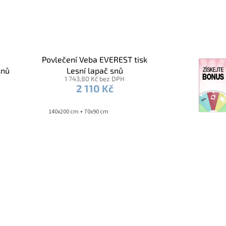
Povlečení Veba EVEREST tisk
snů
Lesní lapač snů
1 743,80 Kč bez DPH
2 110 Kč
140x200 cm + 70x90 cm