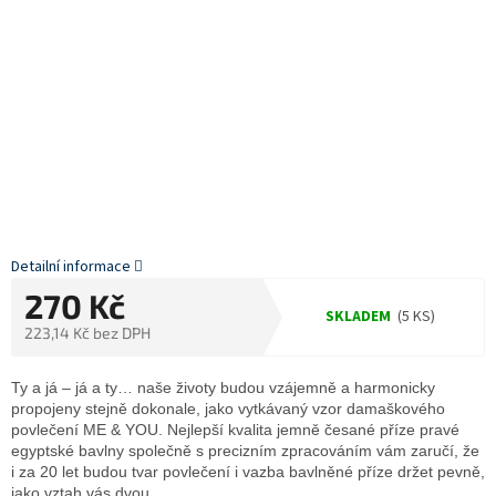
Detailní informace
270 Kč
SKLADEM
(5 KS)
223,14 Kč bez DPH
Měrná
cena:
Ty a já – já a ty… naše životy budou vzájemně a harmonicky
propojeny stejně dokonale, jako vytkávaný vzor damaškového
povlečení ME & YOU. Nejlepší kvalita jemně česané příze pravé
egyptské bavlny společně s precizním zpracováním vám zaručí, že
i za 20 let budou tvar povlečení i vazba bavlněné příze držet pevně,
jako vztah vás dvou.