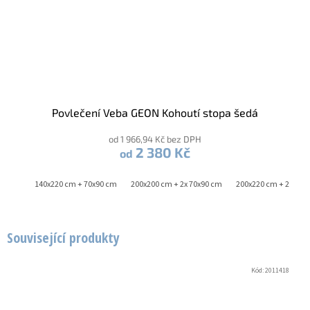
Povlečení Veba GEON Kohoutí stopa šedá
od 1 966,94 Kč bez DPH
2 380 Kč
od
x90 cm
140x220 cm + 70x90 cm
200x200 cm + 2x 70x90 cm
200x220 cm + 2x 70x
Související produkty
Kód:
2011418