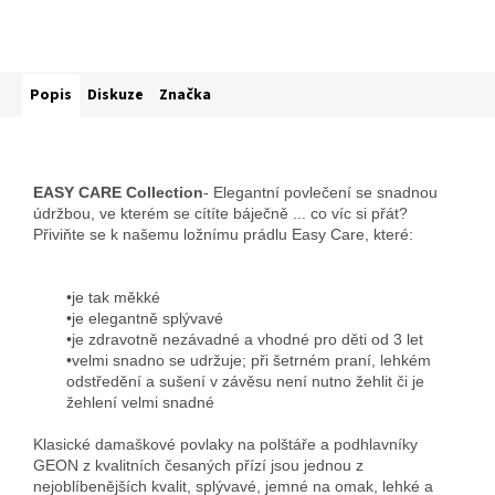
Popis
Diskuze
Značka
EASY CARE Collection
- Elegantní povlečení se snadnou
údržbou, ve kterém se cítíte báječně ... co víc si přát?
Přiviňte se k našemu ložnímu prádlu Easy Care, které:
•je tak měkké
•je elegantně splývavé
•je zdravotně nezávadné a vhodné pro děti od 3 let
•velmi snadno se udržuje; při šetrném praní, lehkém
odstředění a sušení v závěsu není nutno žehlit či je
žehlení velmi snadné
Klasické damaškové povlaky na polštáře a podhlavníky
GEON z kvalitních česaných přízí jsou jednou z
nejoblíbenějších kvalit, splývavé, jemné na omak, lehké a