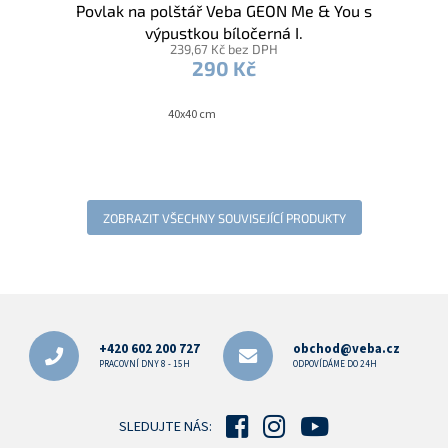
Povlak na polštář Veba GEON Me & You s
výpustkou bíločerná I.
239,67 Kč bez DPH
290 Kč
40x40 cm
ZOBRAZIT VŠECHNY SOUVISEJÍCÍ PRODUKTY
Z
á
p
+420 602 200 727
obchod@veba.cz
a
PRACOVNÍ DNY 8 - 15H
ODPOVÍDÁME DO 24H
t
í
SLEDUJTE NÁS: