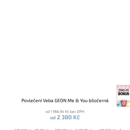
Povlečení Veba GEON Me & You bíločerná
od 1 966,94 Kč bez DPH
2 380 Kč
od