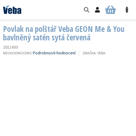
Přejít
na
NÁKUPNÍ
obsah
KOŠÍK
Povlak na polštář Veba GEON Me & You
bavlněný satén sytá červená
2011430
PRŮMĚRNÉ
Podrobnosti hodnocení
NEOHODNOCENO
ZNAČKA:
VEBA
HODNOCENÍ
PRODUKTU
JE
0,0
Z
5
HVĚZDIČEK.