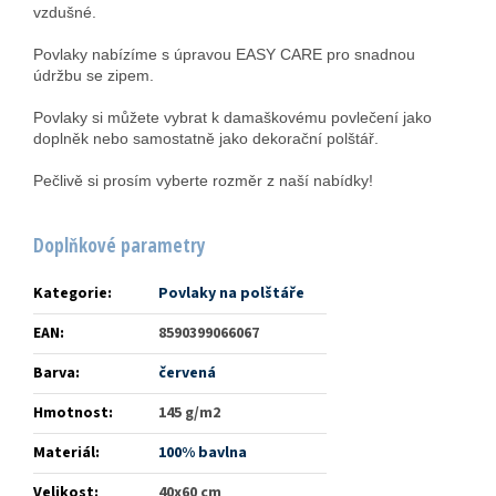
vzdušné.
Povlaky nabízíme s úpravou EASY CARE pro snadnou
údržbu se zipem.
Povlaky si můžete vybrat k damaškovému povlečení jako
doplněk nebo samostatně jako dekorační polštář.
Pečlivě si prosím vyberte rozměr z naší nabídky!
Doplňkové parametry
Kategorie
:
Povlaky na polštáře
EAN
:
8590399066067
Barva
:
červená
Hmotnost
:
145 g/m2
Materiál
:
100% bavlna
Velikost
:
40x60 cm