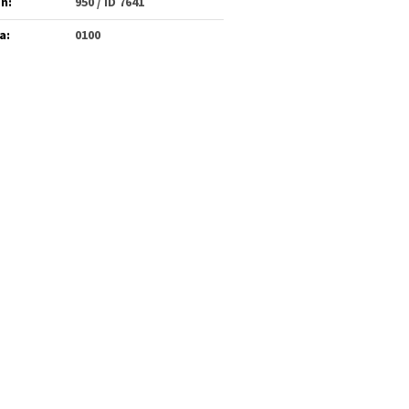
én
:
950 / ID 7641
a
:
0100