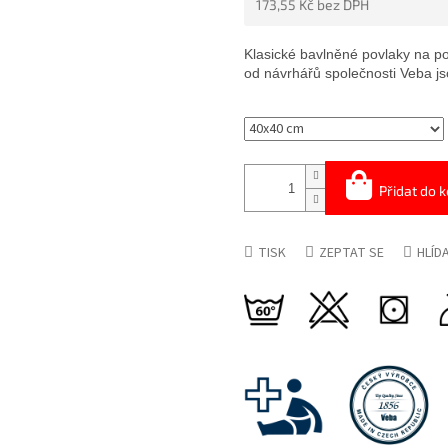
173,55 Kč bez DPH
5
HVĚZDIČEK.
Měrná
cena:
Klasické bavlněné povlaky na p
od návrhářů společnosti Veba js
Přidat do k
TISK
ZEPTAT SE
HLÍD