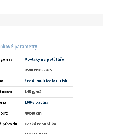
lňkové parametry
gorie
:
Povlaky na polštáře
8590399057935
a
:
šedá
,
multicolor
,
tisk
tnost
:
145 g/m2
riál
:
100% bavlna
kost
:
40x40 cm
ě původu
:
Česká republika