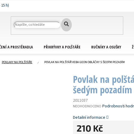
ČENÍ A PROSTĚRADLA
PŘIKRÝVKY A POLŠTÁŘE
RUČNÍKY A OSUŠKY
Ž
POVLAKY NA POLŠTÁŘE
POVLAK NA POLŠTÁŘ VEBA GEON OBLÁČKY S ŠEDÝM POZADÍM
Povlak na polšt
šedým pozadím
2011037
PRŮMĚRNÉ
Podrobnosti hod
NEOHODNOCENO
HODNOCENÍ
PRODUKTU
Detailní informace
JE
210 Kč
0,0
Z