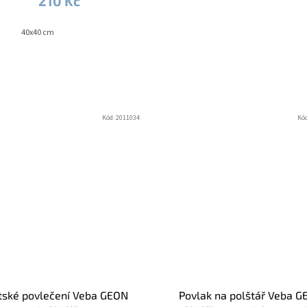
210 Kč
40x40 cm
Kód:
2011034
Kó
tské povlečení Veba GEON
Povlak na polštář Veba 