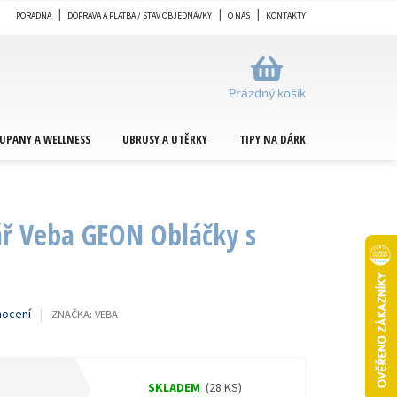
PORADNA
DOPRAVA A PLATBA / STAV OBJEDNÁVKY
O NÁS
KONTAKTY
NÁKUPNÍ
KOŠÍK
Prázdný košík
UPANY A WELLNESS
UBRUSY A UTĚRKY
TIPY NA DÁRKY
METRÁŽ
ář Veba GEON Obláčky s
nocení
ZNAČKA:
VEBA
SKLADEM
(28 KS)