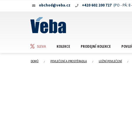
Přejít
obchod@veba.cz
+420 602 200 727
na
obsah
KOLEKCE
PRODEJNÍ KOLEKCE
POVLE
SLEVA
DOMŮ
POVLEČENÍ A PROSTĚRADLA
LOŽNÍ POVLEČENÍ