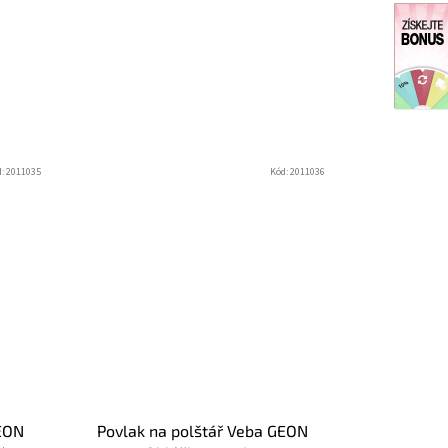
d:
2011035
Kód:
2011036
GEON
Povlak na polštář Veba GEON