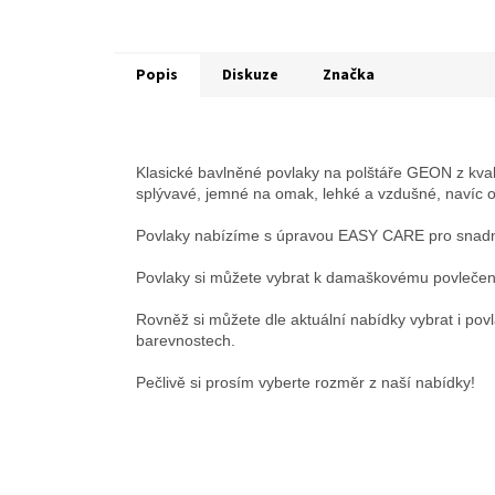
Popis
Diskuze
Značka
Klasické bavlněné povlaky na polštáře GEON z kvalit
splývavé, jemné na omak, lehké a vzdušné, navíc ob
Povlaky nabízíme s úpravou EASY CARE pro snadn
Povlaky si můžete vybrat k damaškovému povlečení
Rovněž si můžete dle aktuální nabídky vybrat i pov
barevnostech.
Pečlivě si prosím vyberte rozměr z naší nabídky!