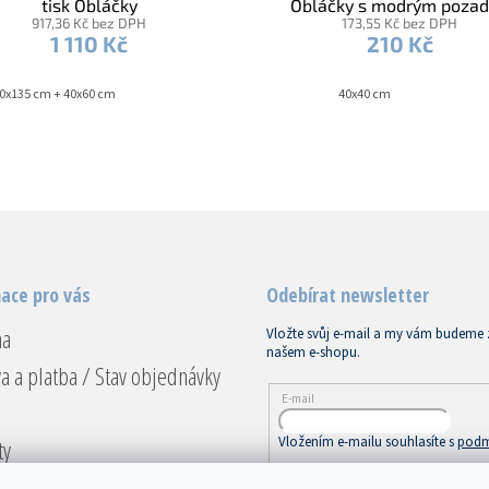
tisk Obláčky
Obláčky s modrým poza
917,36 Kč bez DPH
173,55 Kč bez DPH
1 110 Kč
210 Kč
0x135 cm + 40x60 cm
40x40 cm
ace pro vás
Odebírat newsletter
na
Vložte svůj e-mail a my vám budeme 
našem e-shopu.
a a platba / Stav objednávky
E-mail
Vložením e-mailu souhlasíte s
podm
ty
ace a vrácení