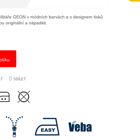
olštáře GEON v módních barvách a s designem tisků
ou originální a nápadité.
ošíku
AT
SDÍLET