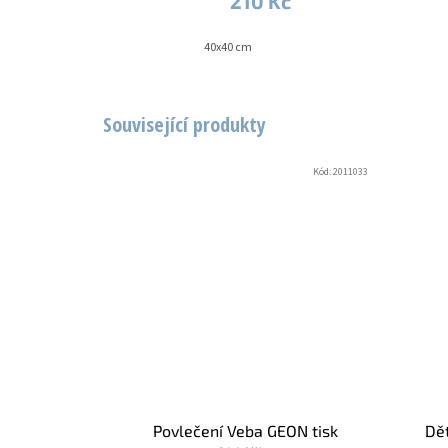
210 Kč
40x40 cm
Související produkty
Kód:
2011033
Povlečení Veba GEON tisk
Dě