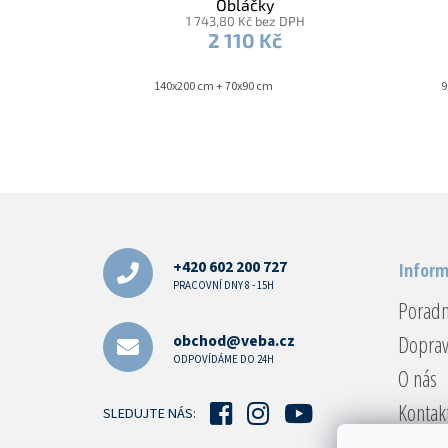
Obláčky
1 743,80 Kč bez DPH
2 110 Kč
140x200 cm + 70x90 cm
9
Z
á
p
a
+420 602 200 727
Inform
t
PRACOVNÍ DNY 8 - 15H
Porad
í
Doprav
obchod@veba.cz
ODPOVÍDÁME DO 24H
O nás
Kontak
SLEDUJTE NÁS:
Reklam