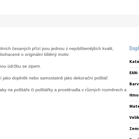
Dop
ních česaných přízí jsou jednou z nejoblíbenějších kvalit,
ohacené o originální tištěný motiv.
Kate
ou údržbu se zipem.
EAN
:
 jako doplněk nebo samostatně jako dekorační polštář.
Barv
laky na polštáře či polštářky a prostěradla v různých rozměrech a
Hmo
Mate
Veli
Zem