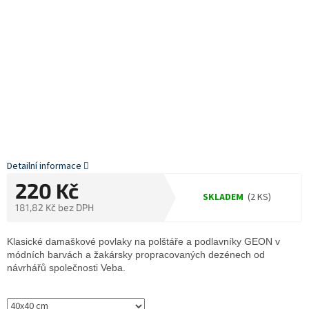
Detailní informace
220 Kč
SKLADEM
(2 KS)
181,82 Kč bez DPH
Měrná
cena:
Klasické damaškové povlaky na polštáře a podlavníky GEON v
módních barvách a žakársky propracovaných dezénech od
návrhářů společnosti Veba.