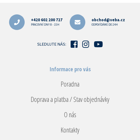
Z
á
p
+420 602 200 727
obchod@veba.cz
a
PRACOVNÍ DNY 8 - 15H
ODPOVÍDÁME DO 24H
t
í
SLEDUJTE NÁS:
Informace pro vás
Poradna
Doprava a platba / Stav objednávky
O nás
Kontakty