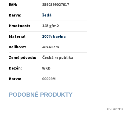
EAN
:
8590399027617
Barva
:
šedá
Hmotnost
:
145 g/m2
Materiál
:
100% bavlna
Velikost
:
40x40 cm
Země původu
:
Česká republika
Dezén
:
WKB
Barva
:
00009M
Kód:
2007132