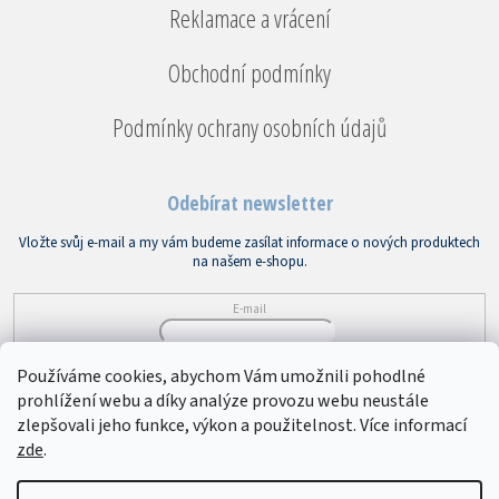
Reklamace a vrácení
Obchodní podmínky
Podmínky ochrany osobních údajů
Odebírat newsletter
Vložte svůj e-mail a my vám budeme zasílat informace o nových produktech
na našem e-shopu.
E-mail
Vložením e-mailu souhlasíte s
podmínkami ochrany osobních údajů
Používáme cookies, abychom Vám umožnili pohodlné
prohlížení webu a díky analýze provozu webu neustále
PŘIHLÁSIT SE
zlepšovali jeho funkce, výkon a použitelnost. Více informací
zde
.
Copyright 2026
Bytový textil VEBA
. Všechna práva vyhrazena.
Upravit