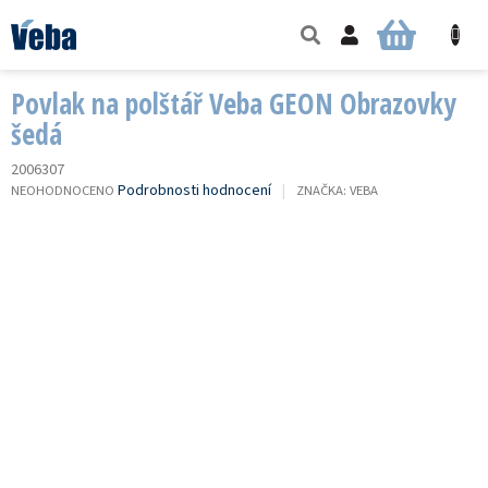
Přejít
na
NÁKUPNÍ
obsah
KOŠÍK
Povlak na polštář Veba GEON Obrazovky
šedá
2006307
PRŮMĚRNÉ
Podrobnosti hodnocení
NEOHODNOCENO
ZNAČKA:
VEBA
HODNOCENÍ
PRODUKTU
JE
0,0
Z
5
HVĚZDIČEK.