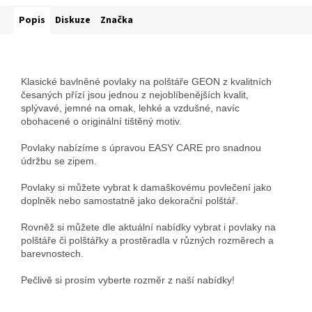
Popis
Diskuze
Značka
Klasické bavlněné povlaky na polštáře GEON z kvalitních
česaných přízí jsou jednou z nejoblíbenějších kvalit,
splývavé, jemné na omak, lehké a vzdušné, navíc
obohacené o originální tištěný motiv.
Povlaky nabízíme s úpravou EASY CARE pro snadnou
údržbu se zipem.
Povlaky si můžete vybrat k damaškovému povlečení jako
doplněk nebo samostatně jako dekorační polštář.
Rovněž si můžete dle aktuální nabídky vybrat i povlaky na
polštáře či polštářky a prostěradla v různých rozměrech a
barevnostech.
Pečlivě si prosím vyberte rozměr z naší nabídky!