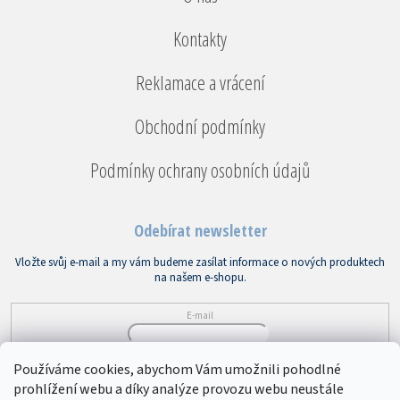
Kontakty
Reklamace a vrácení
Obchodní podmínky
Podmínky ochrany osobních údajů
Odebírat newsletter
Vložte svůj e-mail a my vám budeme zasílat informace o nových produktech
na našem e-shopu.
E-mail
Vložením e-mailu souhlasíte s
podmínkami ochrany osobních údajů
Používáme cookies, abychom Vám umožnili pohodlné
prohlížení webu a díky analýze provozu webu neustále
PŘIHLÁSIT SE