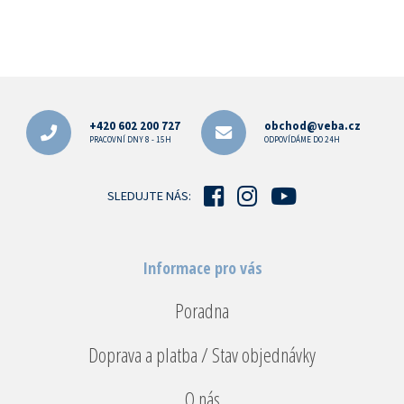
Z
á
p
+420 602 200 727
obchod@veba.cz
a
PRACOVNÍ DNY 8 - 15H
ODPOVÍDÁME DO 24H
t
í
SLEDUJTE NÁS:
Informace pro vás
Poradna
Doprava a platba / Stav objednávky
O nás