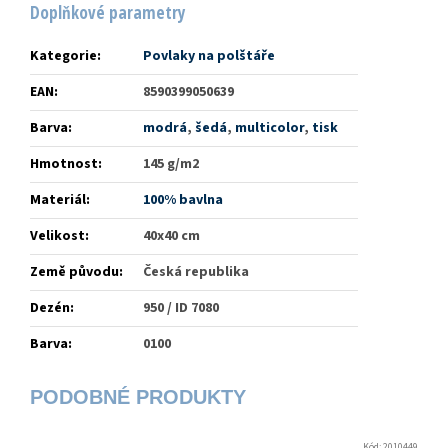
Doplňkové parametry
Kategorie
:
Povlaky na polštáře
EAN
:
8590399050639
Barva
:
modrá
,
šedá
,
multicolor
,
tisk
Hmotnost
:
145 g/m2
Materiál
:
100% bavlna
Velikost
:
40x40 cm
Země původu
:
Česká republika
Dezén
:
950 / ID 7080
Barva
:
0100
Kód:
2010449