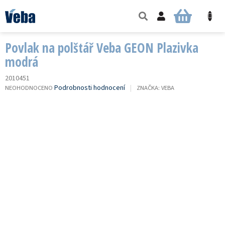
Přejít
na
NÁKUPNÍ
obsah
KOŠÍK
Povlak na polštář Veba GEON Plazivka
modrá
2010451
PRŮMĚRNÉ
Podrobnosti hodnocení
NEOHODNOCENO
ZNAČKA:
VEBA
HODNOCENÍ
PRODUKTU
JE
0,0
Z
5
HVĚZDIČEK.