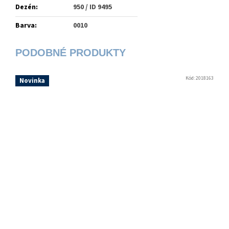
Dezén
:
950 / ID 9495
Barva
:
0010
Kód:
2018163
Novinka