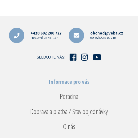
Z
á
p
+420 602 200 727
obchod@veba.cz
a
PRACOVNÍ DNY 8 - 15H
ODPOVÍDÁME DO 24H
t
í
SLEDUJTE NÁS:
Informace pro vás
Poradna
Doprava a platba / Stav objednávky
O nás