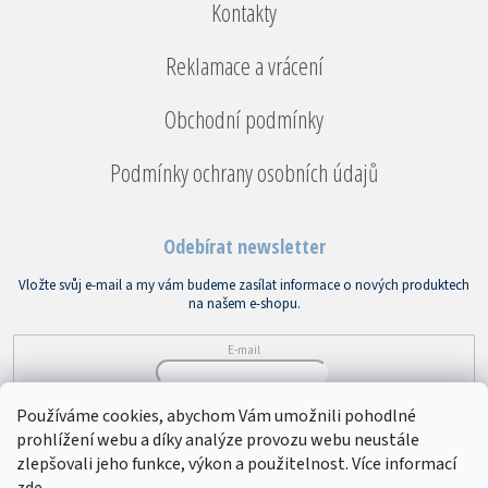
Kontakty
Reklamace a vrácení
Obchodní podmínky
Podmínky ochrany osobních údajů
Odebírat newsletter
Vložte svůj e-mail a my vám budeme zasílat informace o nových produktech
na našem e-shopu.
E-mail
Vložením e-mailu souhlasíte s
podmínkami ochrany osobních údajů
Používáme cookies, abychom Vám umožnili pohodlné
prohlížení webu a díky analýze provozu webu neustále
PŘIHLÁSIT SE
zlepšovali jeho funkce, výkon a použitelnost. Více informací