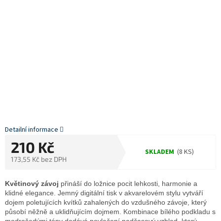
Detailní informace
210 Kč
SKLADEM
(8 KS)
173,55 Kč bez DPH
Měrná
cena:
Květinový závoj
přináší do ložnice pocit lehkosti, harmonie a
klidné elegance. Jemný digitální tisk v akvarelovém stylu vytváří
dojem poletujících kvítků zahalených do vzdušného závoje, který
působí něžně a uklidňujícím dojmem. Kombinace bílého podkladu s