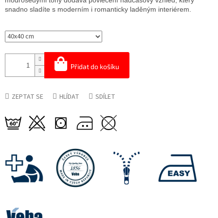
modrošedými tóny dodává povlečení nadčasový vzhled, který
snadno sladíte s moderním i romanticky laděným interiérem.
Přidat do košíku
ZEPTAT SE
HLÍDAT
SDÍLET