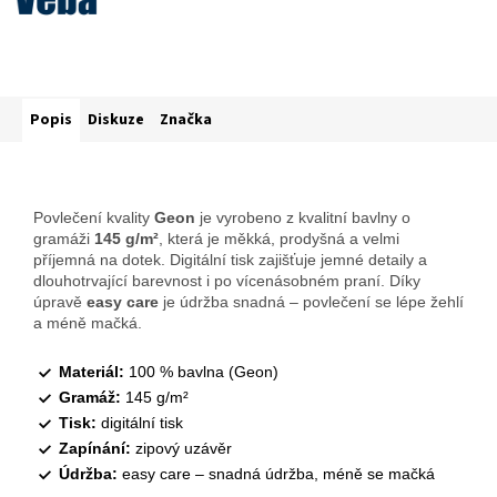
Popis
Diskuze
Značka
Povlečení kvality
Geon
je vyrobeno z kvalitní bavlny o
gramáži
145 g/m²
, která je měkká, prodyšná a velmi
příjemná na dotek. Digitální tisk zajišťuje jemné detaily a
dlouhotrvající barevnost i po vícenásobném praní. Díky
úpravě
easy care
je údržba snadná – povlečení se lépe žehlí
a méně mačká.
Materiál:
100 % bavlna (Geon)
Gramáž:
145 g/m²
Tisk:
digitální tisk
Zapínání:
zipový uzávěr
Údržba:
easy care – snadná údržba, méně se mačká