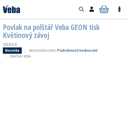
Přejít
na
NÁKUPNÍ
obsah
KOŠÍK
Povlak na polštář Veba GEON tisk
Květinový závoj
2018216
PRŮMĚRNÉ
Podrobnosti hodnocení
NEOHODNOCENO
Novinka
HODNOCENÍ
ZNAČKA:
VEBA
PRODUKTU
JE
0,0
Z
5
HVĚZDIČEK.