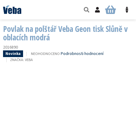
Přejít
na
NÁKUPNÍ
obsah
KOŠÍK
Povlak na polštář Veba Geon tisk Slůně v
oblacích modrá
2016890
PRŮMĚRNÉ
Podrobnosti hodnocení
NEOHODNOCENO
Novinka
HODNOCENÍ
ZNAČKA:
VEBA
PRODUKTU
JE
0,0
Z
5
HVĚZDIČEK.