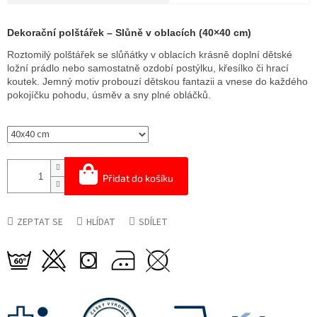
Měrná
cena:
Dekorační polštářek – Slůně v oblacích (40×40 cm)
Roztomilý polštářek se slůňátky v oblacích krásně doplní dětské
ložní prádlo nebo samostatně ozdobí postýlku, křesílko či hrací
koutek. Jemný motiv probouzí dětskou fantazii a vnese do každého
pokojíčku pohodu, úsměv a sny plné obláčků.
Přidat do košíku
ZEPTAT SE
HLÍDAT
SDÍLET