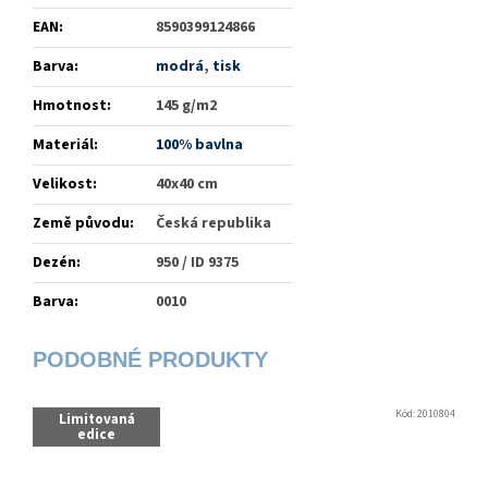
EAN
:
8590399124866
Barva
:
modrá
,
tisk
Hmotnost
:
145 g/m2
Materiál
:
100% bavlna
Velikost
:
40x40 cm
Země původu
:
Česká republika
Dezén
:
950 / ID 9375
Barva
:
0010
Kód:
2010804
Limitovaná
edice