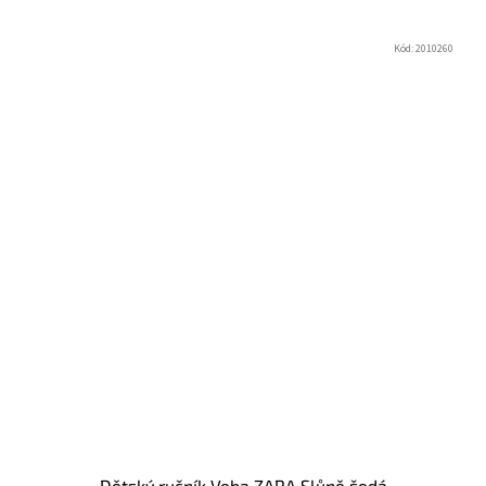
Kód:
2010260
Dětský ručník Veba ZARA Slůně šedá