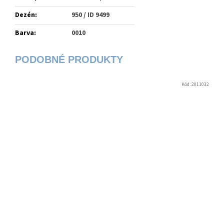
Dezén
:
950 / ID 9499
Barva
:
0010
Kód:
2011032