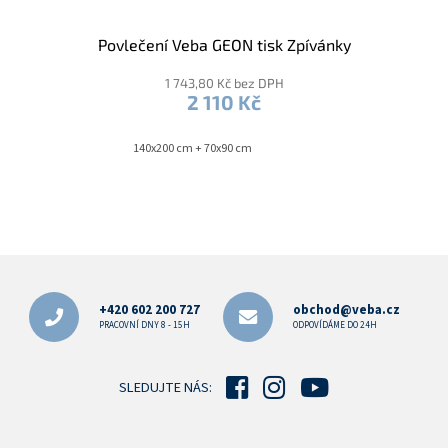
Povlečení Veba GEON tisk Zpívánky
1 743,80 Kč bez DPH
2 110 Kč
140x200 cm + 70x90 cm
Z
á
p
+420 602 200 727
obchod@veba.cz
a
PRACOVNÍ DNY 8 - 15H
ODPOVÍDÁME DO 24H
t
í
SLEDUJTE NÁS: