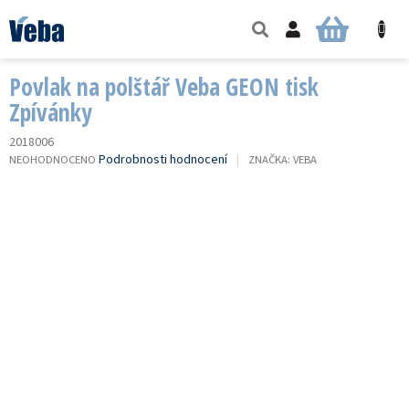
Přejít
na
NÁKUPNÍ
obsah
KOŠÍK
Povlak na polštář Veba GEON tisk
Zpívánky
2018006
PRŮMĚRNÉ
Podrobnosti hodnocení
NEOHODNOCENO
ZNAČKA:
VEBA
HODNOCENÍ
PRODUKTU
JE
0,0
Z
5
HVĚZDIČEK.