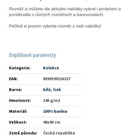
Rovněž si můžete dle aktuální nabídky vybrat i povlečení a
prostěradla v různých rozměrech a barevnostech.
Pečlivě si prosím vyberte rozměr z naší nabídky!
Doplňkové parametry
Kategorie
:
Kolekce
EAN
:
8590399136227
Barva
:
bílá
,
tisk
Hmotnost
:
145 g/m2
Materiál
:
100% bavlna
Velikost
:
40x40 cm
Země původu
:
Česká republika