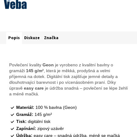
Popis
Diskuze
Značka
Povlečení kvality
Geon
je vyrobeno z kvalitní bavlny o
gramáži
145 g/m²
, která je měkká, prodyšná a velmi
příjemná na dotek. Digitální tisk zajišťuje jemné detaily a
dlouhotrvající barevnost i po vícenásobném praní. Díky
úpravě
easy care
je údržba snadná – povlečení se lépe žehlí
a méně mačká.
Materiál:
100 % bavlna (Geon)
Gramáž:
145 g/m²
Tisk:
digitální tisk
Zapínání:
zipový uzávěr
Údržba:
easy care – snadná údržba, méně se mačká