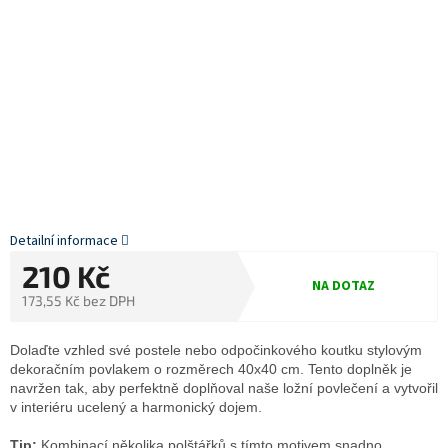
Detailní informace
210 Kč
NA DOTAZ
173,55 Kč bez DPH
Měrná
cena:
Dolaďte vzhled své postele nebo odpočinkového koutku stylovým
dekoračním povlakem o rozměrech 40x40 cm. Tento doplněk je
navržen tak, aby perfektně doplňoval naše ložní povlečení a vytvořil
v interiéru ucelený a harmonický dojem.
Tip:
Kombinací několika polštářků s tímto motivem snadno