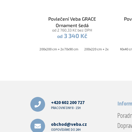
Povlečení Veba GRACE
Pov
Ornament šedá
od 2 760,33 Kč bez DPH
3 340 Kč
od
140x220 cm + 70x90 cm
200x200 cm + 2x 70x90 cm
200x220 cm + 2x 70x90 cm
40x40 c
2
Z
á
p
a
+420 602 200 727
Inform
t
PRACOVNÍ DNY 8 - 15H
Porad
í
Doprav
obchod@veba.cz
ODPOVÍDÁME DO 24H