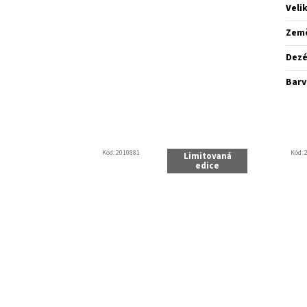
Veli
Zem
Dez
Barv
Kód:
2010881
Kód:
Limitovaná
edice