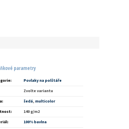
lňkové parametry
gorie
:
Povlaky na polštáře
Zvolte variantu
a
:
šedá
,
multicolor
tnost
:
140 g/m2
riál
:
100% bavlna