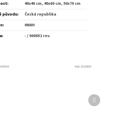
kost
:
40x40 cm, 40x60 cm, 50x70 cm
ě původu
:
Česká republika
én
:
0NNH
a
:
- / 0000X1 rev.
2009020
Kód:
2010894
Další
produkt