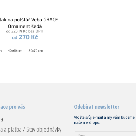
lak na polštář Veba GRACE
Ornament šedá
od 223,14 Kč bez DPH
270 Kč
od
m
40x220 cm + 2x 70x90 cm
40x60 cm
50x70 cm
ace pro vás
Odebírat newsletter
na
Vložte svůj e-mail a my vám budeme 
našem e-shopu.
a a platba / Stav objednávky
E-mail