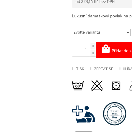
od
223,14 Kč
bez DPH
5
HVĚZDIČEK.
Měrná
cena:
Luxusní damaškový povlak na p
Přidat do k
TISK
ZEPTAT SE
HLÍD