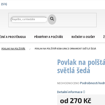
ČENÍ A PROSTĚRADLA
PŘIKRÝVKY A POLŠTÁŘE
RUČNÍKY A OSUŠKY
Ž
POVLAKY NA POLŠTÁŘE
POVLAK NA POLŠTÁŘ VEBA GRACE ORNAMENT SVĚTLÁ ŠEDÁ
Povlak na polš
světlá šedá
PRŮMĚRNÉ
Podrobnosti hod
NEOHODNOCENO
HODNOCENÍ
PRODUKTU
Detailní informace
JE
od
270 Kč
0,0
Z