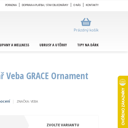
PORADNA
DOPRAVA A PLATBA / STAV OBJEDNÁVKY
O NÁS
KONTAKTY
NÁKUPNÍ
KOŠÍK
Prázdný košík
UPANY A WELLNESS
UBRUSY A UTĚRKY
TIPY NA DÁRKY
METRÁŽ
tář Veba GRACE Ornament
nocení
ZNAČKA:
VEBA
ZVOLTE VARIANTU