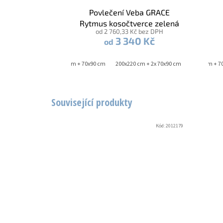
Povlečení Veba GRACE
Rytmus kosočtverce zelená
od 2 760,33 Kč bez DPH
3 340 Kč
od
140x200 cm + 70x90 cm
200x220 cm + 2x 70x90 cm
140x200 cm + 7
Související produkty
Kód:
2012179