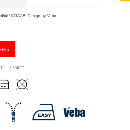
olštář GRACE. Design by Veba.
ošíku
AT
SDÍLET