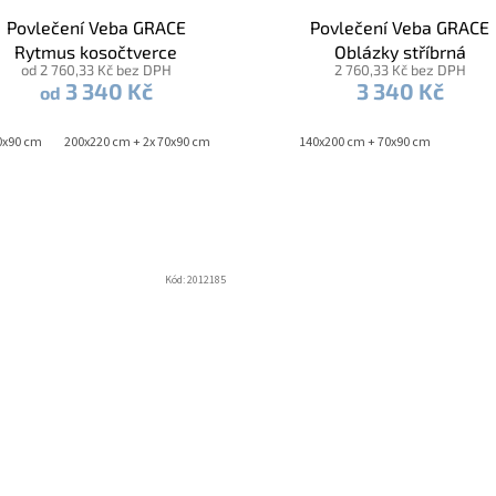
Povlečení Veba GRACE
Povlečení Veba GRACE
Rytmus kosočtverce
Oblázky stříbrná
od 2 760,33 Kč bez DPH
2 760,33 Kč bez DPH
zelenošedá
3 340 Kč
3 340 Kč
od
0x90 cm
200x220 cm + 2x 70x90 cm
140x200 cm + 70x90 cm
140x200 
Kód:
2012185