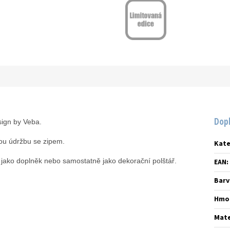
Dop
ign by Veba.
u údržbu se zipem.
Kate
jako doplněk nebo samostatně jako dekorační polštář.
EAN
:
Barv
Hmo
Mate