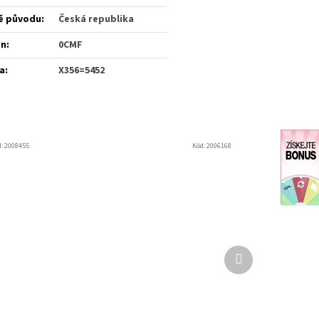
ě původu
:
Česká republika
én
:
0CMF
a
:
X356=5452
d:
2008455
Kód:
2006168
Další
produkt