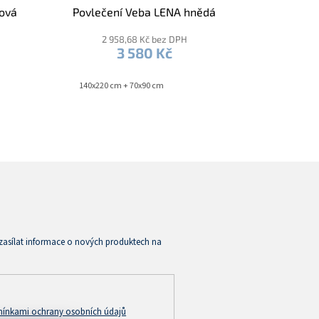
nová
Povlečení Veba LENA hnědá
2 958,68 Kč bez DPH
3 580 Kč
140x220 cm + 70x90 cm
zasílat informace o nových produktech na
ínkami ochrany osobních údajů