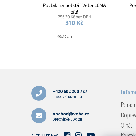
Povlak na polštář Veba LENA
Po
bílá
256,20 Kč bez DPH
310 Kč
40x40 cm
Z
á
p
a
+420 602 200 727
Inform
t
PRACOVNÍ DNY 8 - 15H
Porad
í
Doprav
obchod@veba.cz
ODPOVÍDÁME DO 24H
O nás
Kontak
SLEDUJTE NÁS: