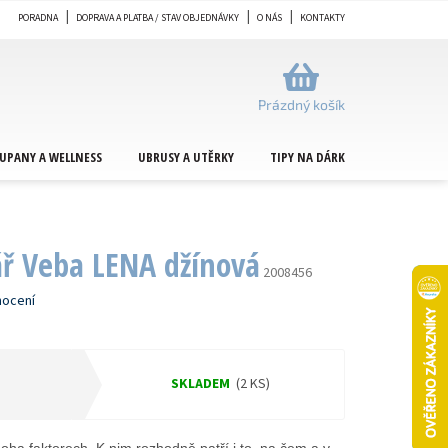
PORADNA
DOPRAVA A PLATBA / STAV OBJEDNÁVKY
O NÁS
KONTAKTY
NÁKUPNÍ
KOŠÍK
Prázdný košík
UPANY A WELLNESS
UBRUSY A UTĚRKY
TIPY NA DÁRKY
METRÁŽ
ář Veba LENA džínová
2008456
nocení
SKLADEM
(2 KS)