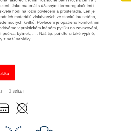
ha faktorech. K nim rozhodně patří i to, na čem a v
zení. Jako materiál s úžasnými termoregulačními i
 skvěle hodí na ložní povlečení a prostěradla. Len je
rodních materiálů získávaných ze stonků lnu setého,
leděmodrých kvítků. Povlečení je opatřeno komfortním
odáváme v praktickém lněném pytlíku na zavazování,
 pečiva, bylinek, ... . Náš tip: pořiďte si také výplně,
y z naší nabídky.
ošíku
AT
SDÍLET