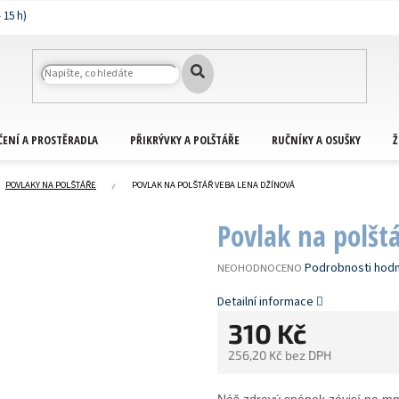
ČENÍ A PROSTĚRADLA
PŘIKRÝVKY A POLŠTÁŘE
RUČNÍKY A OSUŠKY
Ž
POVLAKY NA POLŠTÁŘE
POVLAK NA POLŠTÁŘ VEBA LENA DŽÍNOVÁ
Povlak na polšt
PRŮMĚRNÉ
Podrobnosti hod
NEOHODNOCENO
HODNOCENÍ
PRODUKTU
Detailní informace
JE
310 Kč
0,0
Z
256,20 Kč bez DPH
5
HVĚZDIČEK.
Měrná
cena: