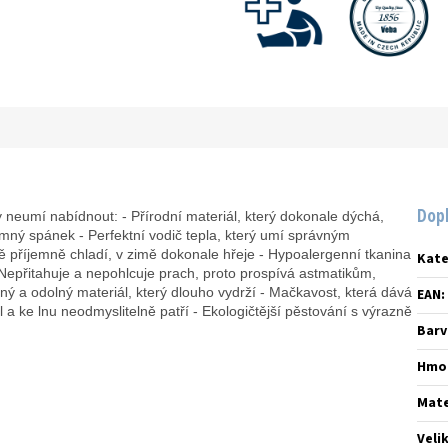
Dop
y neumí nabídnout: - Přírodní materiál, který dokonale dýchá,
emný spánek - Perfektní vodič tepla, který umí správným
ě příjemně chladí, v zimě dokonale hřeje - Hypoalergenní tkanina
Kate
Nepřitahuje a nepohlcuje prach, proto prospívá astmatikům,
ný a odolný materiál, který dlouho vydrží - Mačkavost, která dává
EAN
:
 a ke lnu neodmyslitelně patří - Ekologičtější pěstování s výrazně
Barv
Hmo
Mate
Veli