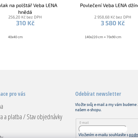
vlak na polštář Veba LENA
Povlečení Veba LENA dží
hnědá
256,20 Kč bez DPH
2 958,68 Kč bez DPH
310 Kč
3 580 Kč
40x40 cm
140x220 cm + 70x90 cm
ace pro vás
Odebírat newsletter
na
Vložte svůj e-mail a my vám budeme 
našem e-shopu.
a a platba / Stav objednávky
E-mail
Vložením e-mailu souhlasíte s
podm
ty