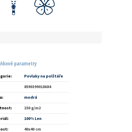
lňkové parametry
gorie
:
Povlaky na polštáře
8590399018684
a
:
modrá
tnost
:
150 g/m2
riál
:
100% Len
kost
:
40x40 cm