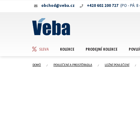
Přejít
obchod@veba.cz
+420 602 200 727
na
obsah
KOLEKCE
PRODEJNÍ KOLEKCE
POVLE
SLEVA
DOMŮ
POVLEČENÍ A PROSTĚRADLA
LOŽNÍ POVLEČENÍ