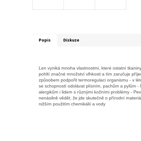
Popis
Diskuze
Len vyniká mnoha vlastnostmi, které ostatní tkanin
pohltí značné množství vlhkosti a tím zaručuje příj
způsobem podpořit termoregulaci organismu - v lét
se schopností odolávat plísním, pachům a pylům - 
alergikům i lidem s různými kožními problémy - Pev
nenásilně vědět, že jde skutečně o přírodní materiál
nižším použitím chemikálií a vody