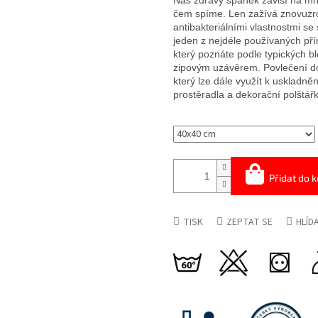
Náš zdravý spánek závisí na mno
čem spíme. Len zažívá znovuzro
antibakteriálními vlastnostmi se
jeden z nejdéle používaných pří
který poznáte podle typických b
zipovým uzávěrem. Povlečení d
který lze dále využít k uskladnění
prostěradla a dekorační polštářk
Přidat do k
TISK
ZEPTAT SE
HLÍD