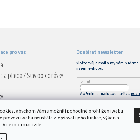
ace pro vás
Odebírat newsletter
na
Vložte svůj e-mail a my vám budeme 
našem e-shopu.
a a platba / Stav objednávky
E-mail
Vložením e-mailu souhlasíte s
podm
ty
ace a vrácení
PŘIHLÁSIT SE
ookies, abychom Vám umožnili pohodlné prohlížení webu
dní podmínky
ze provozu webu neustále zlepšovali jeho funkce, výkon a
. Více informací
zde
.
ky ochrany osobních údajů