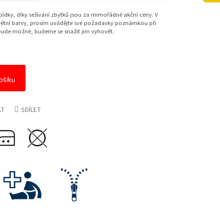
bídky, díky sešívání zbytků jsou za mimořádné akční ceny. V
étní barvy, prosím uvádějte své požadavky poznámkou při
ude možné, budeme se snažit jim vyhovět.
ošíku
AT
SDÍLET