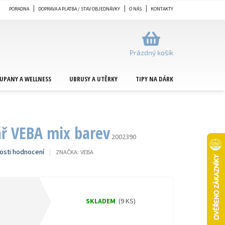
PORADNA
DOPRAVA A PLATBA / STAV OBJEDNÁVKY
O NÁS
KONTAKTY
NÁKUPNÍ
KOŠÍK
Prázdný košík
UPANY A WELLNESS
UBRUSY A UTĚRKY
TIPY NA DÁRKY
METRÁŽ
ář VEBA mix barev
2002390
osti hodnocení
ZNAČKA:
VEBA
SKLADEM
(9 KS)