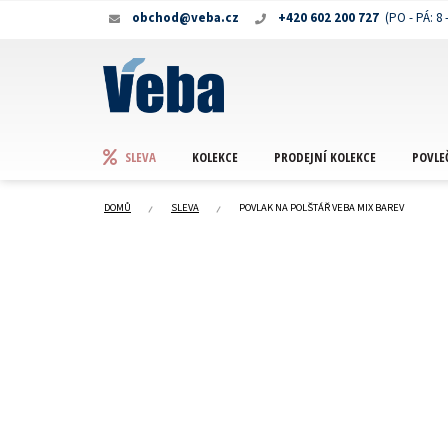
Přejít
obchod@veba.cz
+420 602 200 727
na
obsah
KOLEKCE
PRODEJNÍ KOLEKCE
POVLE
SLEVA
DOMŮ
SLEVA
POVLAK NA POLŠTÁŘ VEBA MIX BAREV