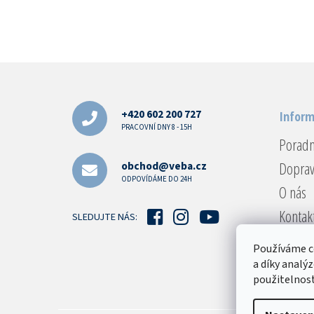
Z
á
p
a
+420 602 200 727
Inform
t
PRACOVNÍ DNY 8 - 15H
Porad
í
Doprav
obchod@veba.cz
ODPOVÍDÁME DO 24H
O nás
Kontak
SLEDUJTE NÁS:
Reklam
Používáme c
Obcho
a díky analý
použitelnost
Podmín