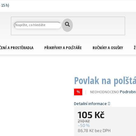
ČENÍ A PROSTĚRADLA
PŘIKRÝVKY A POLŠTÁŘE
RUČNÍKY A OSUŠKY
Ž
Povlak na polšt
PRŮMĚRNÉ
Podrobn
NEOHODNOCENO
%
HODNOCENÍ
PRODUKTU
Detailní informace
JE
105 Kč
0,0
Z
210 Kč
5
–50 %
HVĚZDIČEK.
86,78 Kč bez DPH