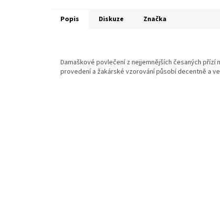
Popis
Diskuze
Značka
Damaškové povlečení z nejjemnějších česaných přízí n
provedení a žakárské vzorování působí decentně a ve