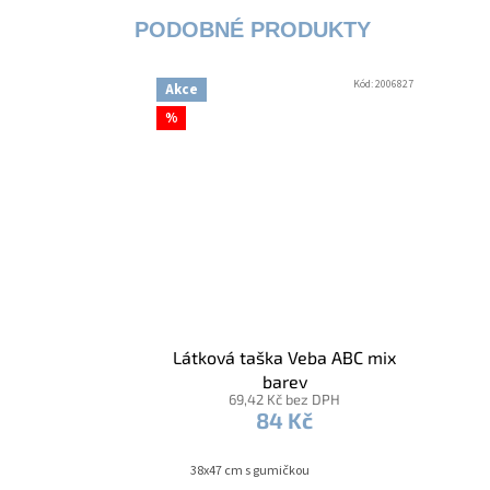
Kód:
2006827
Akce
%
Látková taška Veba ABC mix
barev
69,42 Kč bez DPH
84 Kč
38x47 cm s gumičkou