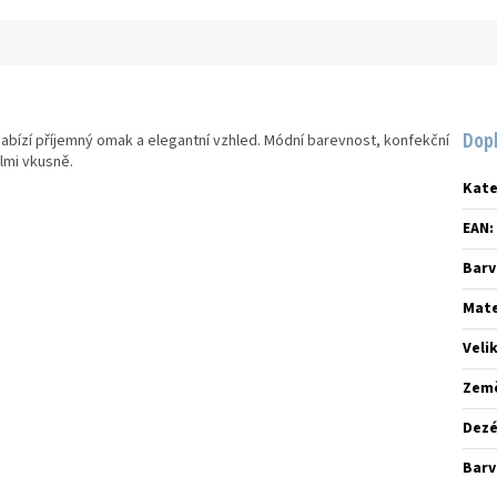
Dop
abízí příjemný omak a elegantní vzhled. Módní barevnost, konfekční
lmi vkusně.
Kate
EAN
:
Barv
Mate
Veli
Zem
Dez
Barv