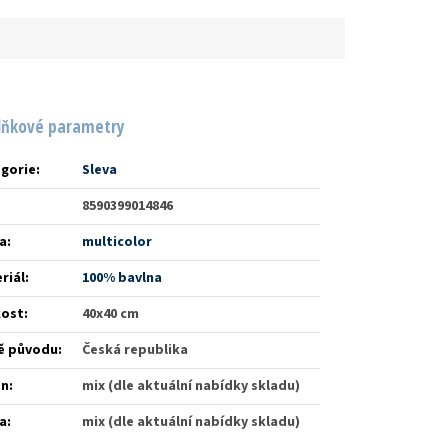
lňkové parametry
gorie
:
Sleva
8590399014846
a
:
multicolor
riál
:
100% bavlna
kost
:
40x40 cm
ě původu
:
Česká republika
én
:
mix (dle aktuální nabídky skladu)
a
:
mix (dle aktuální nabídky skladu)