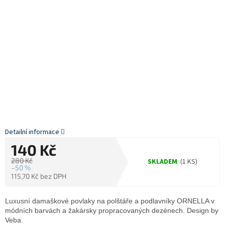
Detailní informace
140 Kč
280 Kč
SKLADEM
(1 KS)
–50 %
115,70 Kč bez DPH
Měrná
cena:
Luxusní damaškové povlaky na polštáře a podlavníky ORNELLA v
módních barvách a žakársky propracovaných dezénech. Design by
Veba.