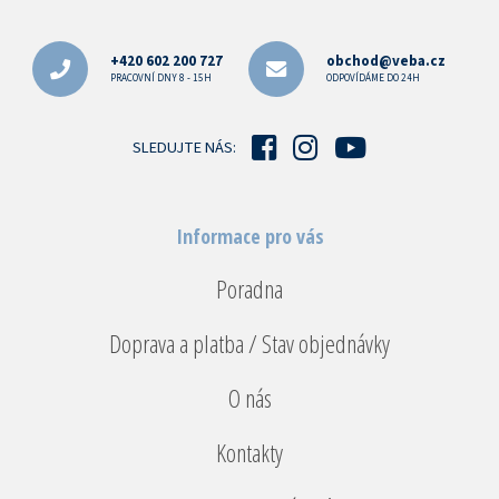
Z
á
p
+420 602 200 727
obchod@veba.cz
a
PRACOVNÍ DNY 8 - 15H
ODPOVÍDÁME DO 24H
t
í
SLEDUJTE NÁS:
Informace pro vás
Poradna
Doprava a platba / Stav objednávky
O nás
Kontakty