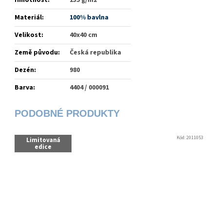
Hmotnost
:
135 g/m2
Materiál
:
100% bavlna
Velikost
:
40x40 cm
Země původu
:
Česká republika
Dezén
:
980
Barva
:
4404 / 000091
Kód:
2011053
Limitovaná
edice