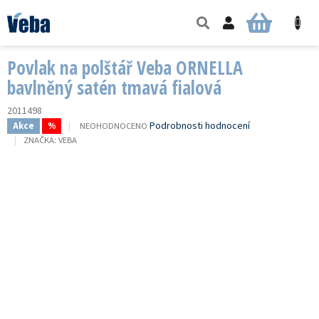
Přejít
na
NÁKUPNÍ
obsah
KOŠÍK
Povlak na polštář Veba ORNELLA
bavlněný satén tmavá fialová
2011498
PRŮMĚRNÉ
Podrobnosti hodnocení
NEOHODNOCENO
Akce
%
HODNOCENÍ
ZNAČKA:
VEBA
PRODUKTU
JE
0,0
Z
5
HVĚZDIČEK.