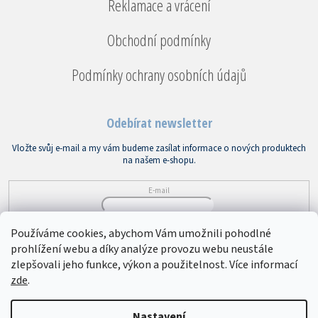
Reklamace a vrácení
Obchodní podmínky
Podmínky ochrany osobních údajů
Odebírat newsletter
Vložte svůj e-mail a my vám budeme zasílat informace o nových produktech
na našem e-shopu.
E-mail
Vložením e-mailu souhlasíte s
podmínkami ochrany osobních údajů
Používáme cookies, abychom Vám umožnili pohodlné
prohlížení webu a díky analýze provozu webu neustále
PŘIHLÁSIT SE
zlepšovali jeho funkce, výkon a použitelnost. Více informací
zde
.
Copyright 2026
Bytový textil VEBA
. Všechna práva vyhrazena.
Upravit
Nastavení