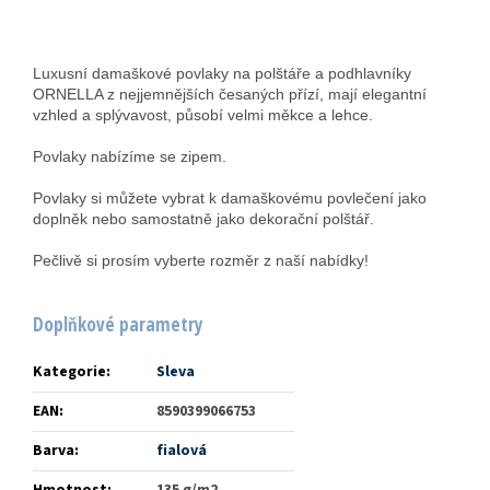
Luxusní damaškové povlaky na polštáře a podhlavníky
ORNELLA z nejjemnějších česaných přízí, mají elegantní
vzhled a splývavost, působí velmi měkce a lehce.
Povlaky nabízíme se zipem.
Povlaky si můžete vybrat k damaškovému povlečení jako
doplněk nebo samostatně jako dekorační polštář.
Pečlivě si prosím vyberte rozměr z naší nabídky!
Doplňkové parametry
Kategorie
:
Sleva
EAN
:
8590399066753
Barva
:
fialová