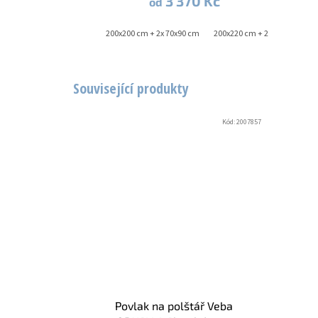
3 370 Kč
od
140x220 cm + 70x90 cm
200x200 cm + 2x 70x90 cm
200x220 cm + 2x 70x90 cm
Související produkty
Kód:
2007857
Povlak na polštář Veba