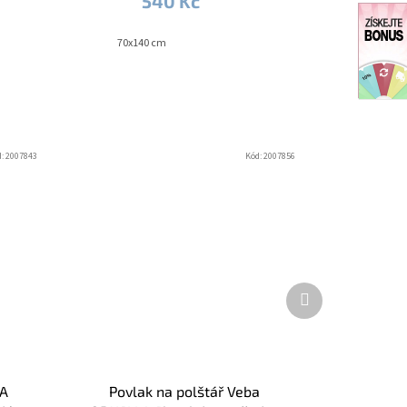
540 Kč
70x140 cm
d:
2007843
Kód:
2007856
Další
produkt
LA
Povlak na polštář Veba