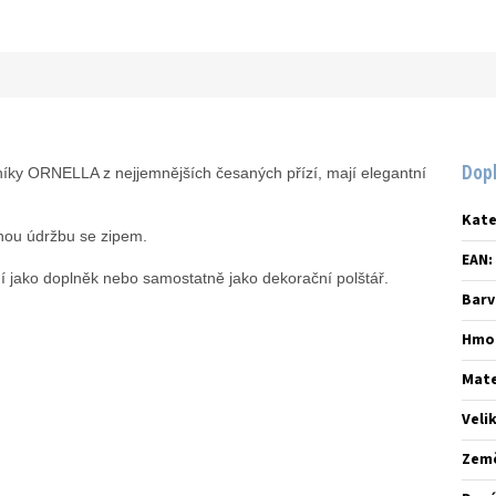
Dop
íky ORNELLA z nejjemnějších česaných přízí, mají elegantní
Kate
ou údržbu se zipem.
EAN
:
 jako doplněk nebo samostatně jako dekorační polštář.
Barv
Hmo
Mate
Veli
Zem