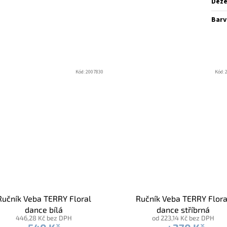
Dez
Barv
Kód:
2007830
Kód:
Ručník Veba TERRY Floral
Ručník Veba TERRY Flora
dance bílá
dance stříbrná
446,28 Kč bez DPH
od 223,14 Kč bez DPH