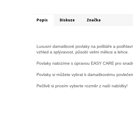
Popis
Diskuze
Značka
Luxusní damaškové povlaky na polštáře a podhlavn
vzhled a splývavost, působí velmi měkce a lehce.
Povlaky nabízíme s úpravou EASY CARE pro snadn
Povlaky si můžete vybrat k damaškovému povlečení
Pečlivě si prosím vyberte rozměr z naší nabídky!