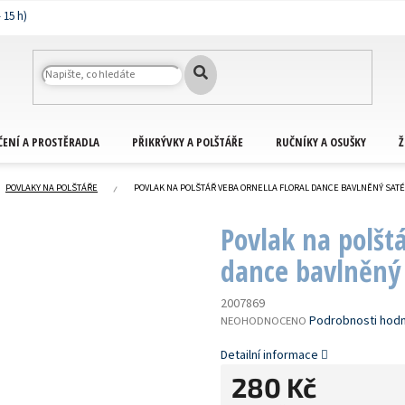
ČENÍ A PROSTĚRADLA
PŘIKRÝVKY A POLŠTÁŘE
RUČNÍKY A OSUŠKY
Ž
POVLAKY NA POLŠTÁŘE
POVLAK NA POLŠTÁŘ VEBA ORNELLA FLORAL DANCE BAVLNĚNÝ SAT
Povlak na polšt
dance bavlněný 
2007869
PRŮMĚRNÉ
Podrobnosti hod
NEOHODNOCENO
HODNOCENÍ
PRODUKTU
Detailní informace
JE
280 Kč
0,0
Z