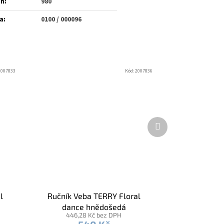
én
:
980
a
:
0100 / 000096
2007833
Kód:
2007836
Další
produkt
l
Ručník Veba TERRY Floral
dance hnědošedá
446,28 Kč bez DPH