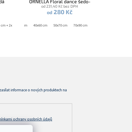
edá
ORNELLA Floral dance šedo-
od 231,40 Kč bez DPH
stříbrná
280 Kč
od
 cm + 2x 70x90 cm
40x40 cm
40x60 cm
50x70 cm
70x90 cm
zasílat informace o nových produktech na
ínkami ochrany osobních údajů