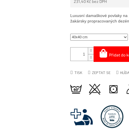
231,40 Kč bez DPH
5
HVĚZDIČEK.
Měrná
cena:
Luxusní damaškové povlaky na 
žakársky propracovaných dezén
Přidat do k
TISK
ZEPTAT SE
HLÍD