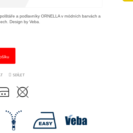
polštáře a podlavníky ORNELLA v módních barvách a
ech. Design by Veba.
ošíku
AT
SDÍLET