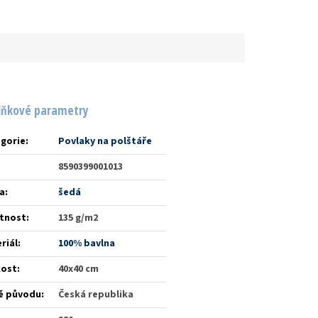
lňkové parametry
gorie
:
Povlaky na polštáře
8590399001013
a
:
šedá
tnost
:
135 g/m2
riál
:
100% bavlna
kost
:
40x40 cm
ě původu
:
Česká republika