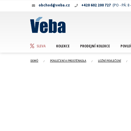
Přejít
obchod@veba.cz
+420 602 200 727
na
obsah
KOLEKCE
PRODEJNÍ KOLEKCE
POVLE
SLEVA
DOMŮ
POVLEČENÍ A PROSTĚRADLA
LOŽNÍ POVLEČENÍ