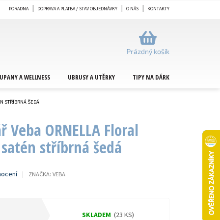
PORADNA
DOPRAVA A PLATBA / STAV OBJEDNÁVKY
O NÁS
KONTAKTY
NÁKUPNÍ
KOŠÍK
Prázdný košík
UPANY A WELLNESS
UBRUSY A UTĚRKY
TIPY NA DÁRKY
METRÁŽ
ÉN STŘÍBRNÁ ŠEDÁ
ář Veba ORNELLA Floral
satén stříbrná šedá
nocení
ZNAČKA:
VEBA
SKLADEM
(23 KS)