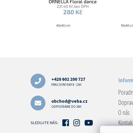
ORNELLA Floral dance
231,40 Kč bez DPH
bavlněný satén šedá
280 Kč
40x40 cm
40x40 c
Z
á
p
a
+420 602 200 727
Inform
t
PRACOVNÍ DNY 8 - 15H
Porad
í
Doprav
obchod@veba.cz
ODPOVÍDÁME DO 24H
O nás
Kontak
SLEDUJTE NÁS:
Reklam