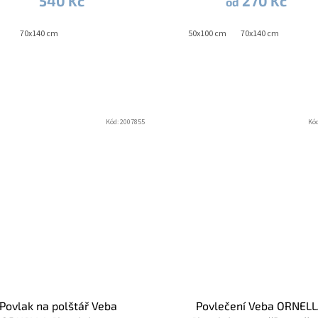
540 Kč
270 Kč
od
240x220 cm + 2x 70x90 cm
70x140 cm
50x100 cm
70x140 cm
Kód:
2007855
Kó
Povlak na polštář Veba
Povlečení Veba ORNEL