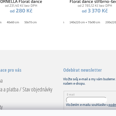
ORNELLA Floral dance
Floral dance stříbrno-š
od 231,40 Kč bez DPH
od 2 785,12 Kč bez DPH
stříbrno-šedá
280 Kč
3 370 Kč
od
od
m
40x60 cm
50x70 cm
140x200 cm + 70x90 cm
140x220 cm + 70x90 cm
200x220
ace pro vás
Odebírat newsletter
na
Vložte svůj e-mail a my vám budeme 
našem e-shopu.
a a platba / Stav objednávky
E-mail
Vložením e-mailu souhlasíte s
podm
ty
ace a vrácení