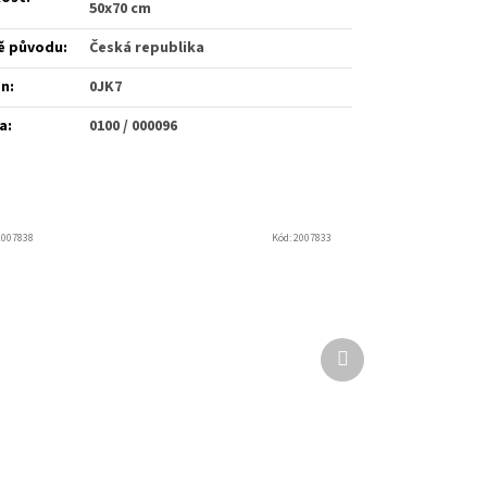
50x70 cm
ě původu
:
Česká republika
én
:
0JK7
a
:
0100 / 000096
2007838
Kód:
2007833
Další
produkt