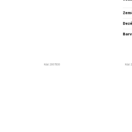
Zem
Dez
Barv
Kód:
2007830
Kód: