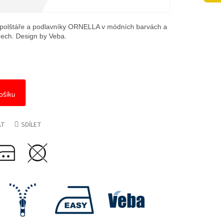
polštáře a podlavníky ORNELLA v módních barvách a
ech. Design by Veba.
ošíku
AT
SDÍLET