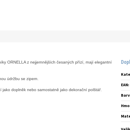
Dop
íky ORNELLA z nejjemnějších česaných přízí, mají elegantní
Kate
ou údržbu se zipem.
EAN
:
 jako doplněk nebo samostatně jako dekorační polštář.
Barv
Hmo
Mate
Veli