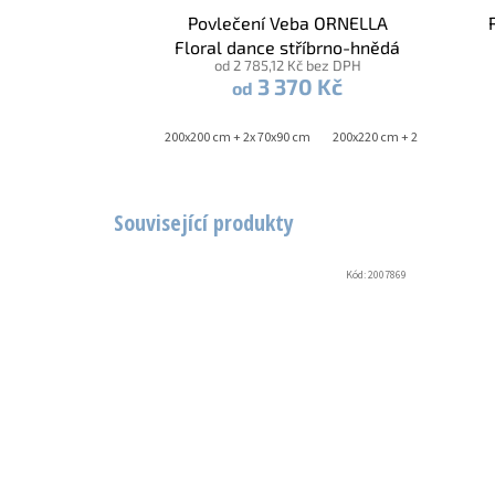
Povlečení Veba ORNELLA
Floral dance stříbrno-hnědá
od 2 785,12 Kč bez DPH
3 370 Kč
od
140x220 cm + 70x90 cm
200x200 cm + 2x 70x90 cm
200x220 cm + 2x 70x90 cm
Související produkty
Kód:
2007869