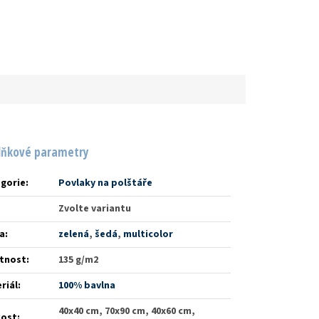
lňkové parametry
gorie
:
Povlaky na polštáře
Zvolte variantu
a
:
zelená
,
šedá
,
multicolor
tnost
:
135 g/m2
riál
:
100% bavlna
40x40 cm, 70x90 cm, 40x60 cm,
kost
: