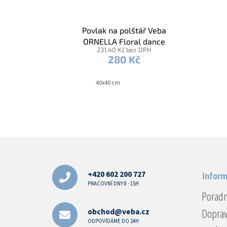
Povlak na polštář Veba
ORNELLA Floral dance
231,40 Kč bez DPH
bavlněný satén stříbrná šedá
280 Kč
40x40 cm
Z
á
p
a
+420 602 200 727
Inform
t
PRACOVNÍ DNY 8 - 15H
Porad
í
Doprav
obchod@veba.cz
ODPOVÍDÁME DO 24H