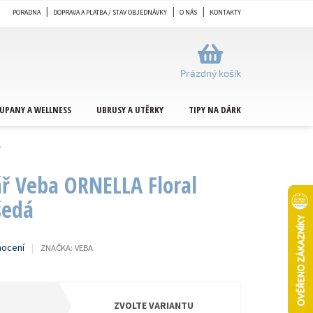
PORADNA
DOPRAVA A PLATBA / STAV OBJEDNÁVKY
O NÁS
KONTAKTY
NÁKUPNÍ
KOŠÍK
Prázdný košík
UPANY A WELLNESS
UBRUSY A UTĚRKY
TIPY NA DÁRKY
METRÁŽ
Á
ář Veba ORNELLA Floral
šedá
nocení
ZNAČKA:
VEBA
ZVOLTE VARIANTU