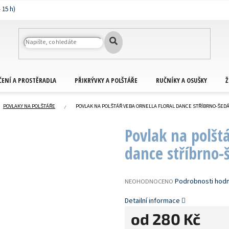
ČENÍ A PROSTĚRADLA
PŘIKRÝVKY A POLŠTÁŘE
RUČNÍKY A OSUŠKY
Ž
POVLAKY NA POLŠTÁŘE
POVLAK NA POLŠTÁŘ VEBA ORNELLA FLORAL DANCE STŘÍBRNO-ŠED
Povlak na polšt
dance stříbrno-
PRŮMĚRNÉ
Podrobnosti hod
NEOHODNOCENO
HODNOCENÍ
PRODUKTU
Detailní informace
JE
od
280 Kč
0,0
Z