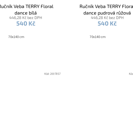
Ručník Veba TERRY Floral
Ručník Veba TERRY Flora
dance bílá
dance pudrová růžová
446,28 Kč bez DPH
446,28 Kč bez DPH
540 Kč
540 Kč
240x220 cm + 2x 70x90 cm
70x140 cm
70x140 cm
Kód:
2007857
Kó