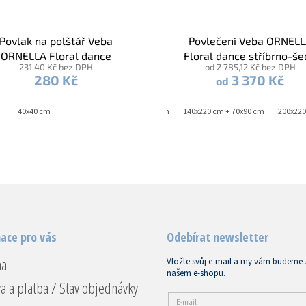
Povlak na polštář Veba
Povlečení Veba ORNEL
ORNELLA Floral dance
Floral dance stříbrno-š
231,40 Kč bez DPH
od 2 785,12 Kč bez DPH
bavlněný satén šedá
280 Kč
3 370 Kč
od
40x40 cm
140x200 cm + 70x90 cm
140x220 cm + 70x90 cm
200x220
ace pro vás
Odebírat newsletter
na
Vložte svůj e-mail a my vám budeme 
našem e-shopu.
a a platba / Stav objednávky
E-mail