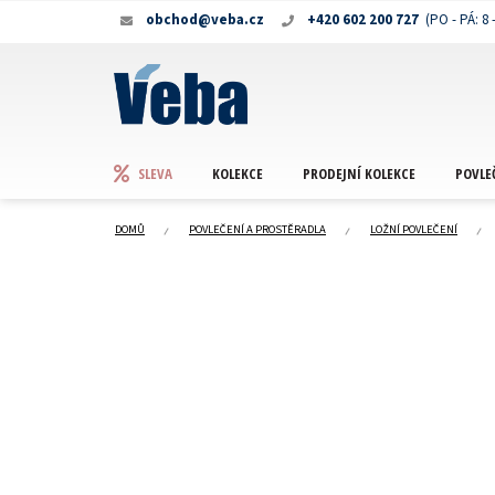
Přejít
obchod@veba.cz
+420 602 200 727
na
obsah
KOLEKCE
PRODEJNÍ KOLEKCE
POVLE
SLEVA
DOMŮ
POVLEČENÍ A PROSTĚRADLA
LOŽNÍ POVLEČENÍ