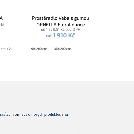
LA
Prostěradlo Veba s gumou
edá
ORNELLA Floral dance
od 1 578,51 Kč bez DPH
bavlněný satén stříbrná šedá
1 910 Kč
od
 cm + 2x 70x90 cm
90x200 cm
180x200 cm
zasílat informace o nových produktech na