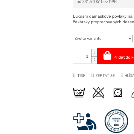
od
231,40 Kč
bez DPH
5
HVĚZDIČEK.
Měrná
cena:
Luxusní damaškové povlaky na 
žakársky propracovaných dezén
Přidat do k
TISK
ZEPTAT SE
HLÍD