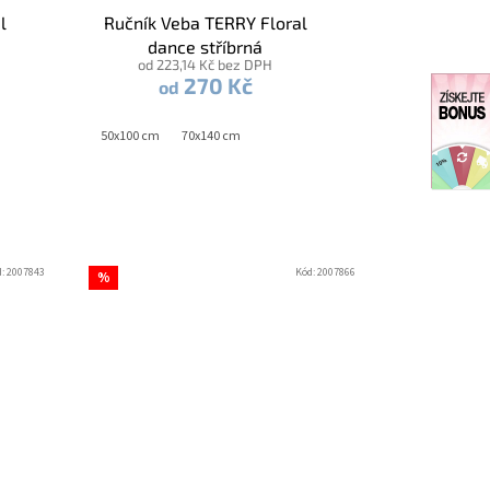
l
Ručník Veba TERRY Floral
dance stříbrná
od 223,14 Kč bez DPH
270 Kč
od
50x100 cm
70x140 cm
d:
2007843
Kód:
2007866
%