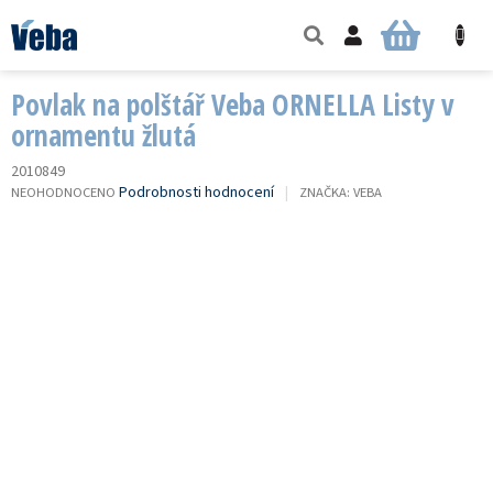
Přejít
na
NÁKUPNÍ
obsah
KOŠÍK
Povlak na polštář Veba ORNELLA Listy v
ornamentu žlutá
2010849
PRŮMĚRNÉ
Podrobnosti hodnocení
NEOHODNOCENO
ZNAČKA:
VEBA
HODNOCENÍ
PRODUKTU
JE
0,0
Z
5
HVĚZDIČEK.