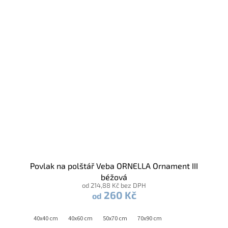
Povlak na polštář Veba ORNELLA Ornament III
béžová
od 214,88 Kč bez DPH
260 Kč
od
40x40 cm
40x60 cm
50x70 cm
70x90 cm