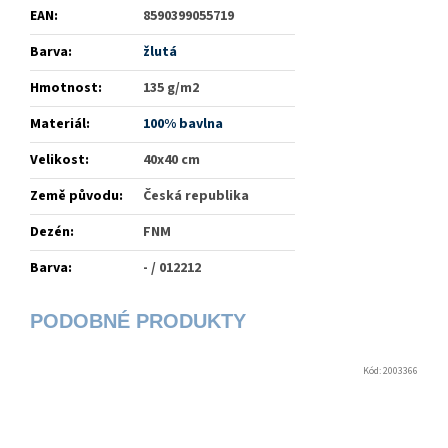
EAN
:
8590399055719
Barva
:
žlutá
Hmotnost
:
135 g/m2
Materiál
:
100% bavlna
Velikost
:
40x40 cm
Země původu
:
Česká republika
Dezén
:
FNM
Barva
:
- / 012212
Kód:
2003366