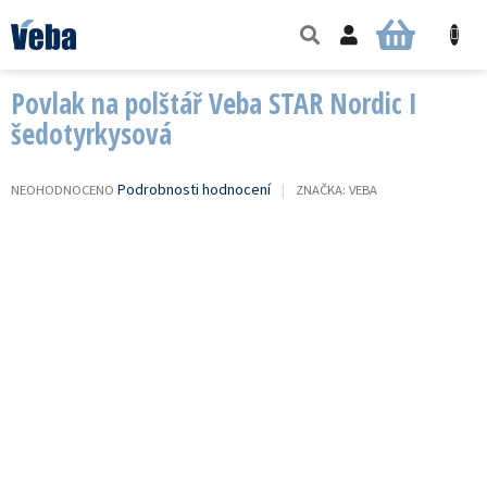
Přejít
na
NÁKUPNÍ
obsah
KOŠÍK
Povlak na polštář Veba STAR Nordic I
šedotyrkysová
PRŮMĚRNÉ
Podrobnosti hodnocení
NEOHODNOCENO
ZNAČKA:
VEBA
HODNOCENÍ
PRODUKTU
JE
0,0
Z
5
HVĚZDIČEK.