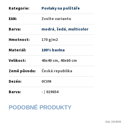
Kategorie
:
Povlaky na polštáře
EAN
:
Zvolte variantu
Barva
:
modrá
,
šedá
,
multicolor
Hmotnost
:
170 g/m2
Materiál
:
100% bavlna
Velikost
:
40x40 cm, 40x60 cm
Země původu
:
Česká republika
Dezén
:
0CVM
Barva
:
- / 019654
Kód:
2004999