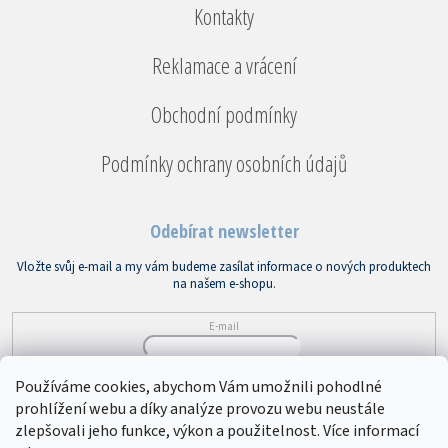
Kontakty
Reklamace a vrácení
Obchodní podmínky
Podmínky ochrany osobních údajů
Odebírat newsletter
Vložte svůj e-mail a my vám budeme zasílat informace o nových produktech
na našem e-shopu.
E-mail
Vložením e-mailu souhlasíte s
podmínkami ochrany osobních údajů
Používáme cookies, abychom Vám umožnili pohodlné
prohlížení webu a díky analýze provozu webu neustále
PŘIHLÁSIT SE
zlepšovali jeho funkce, výkon a použitelnost. Více informací