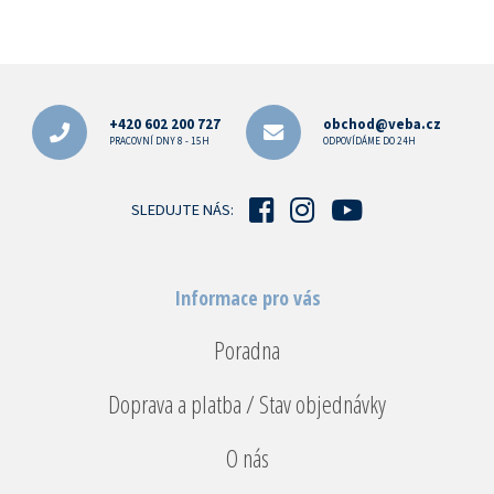
Z
á
p
+420 602 200 727
obchod@veba.cz
a
PRACOVNÍ DNY 8 - 15H
ODPOVÍDÁME DO 24H
t
í
SLEDUJTE NÁS:
Informace pro vás
Poradna
Doprava a platba / Stav objednávky
O nás