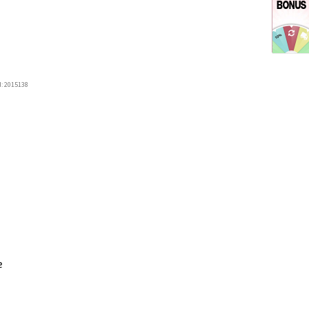
d:
2015138
e