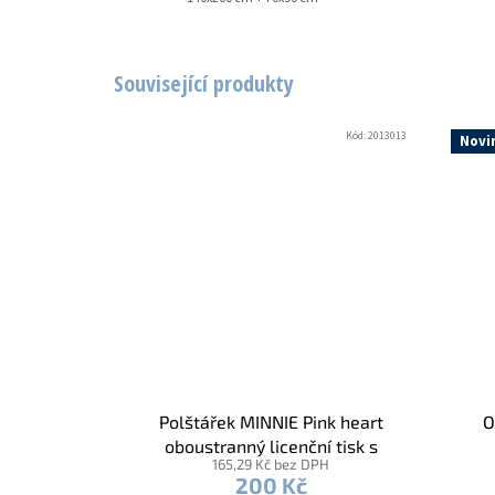
Související produkty
Kód:
2013013
Novi
Polštářek MINNIE Pink heart
O
oboustranný licenční tisk s
165,29 Kč bez DPH
výplní
200 Kč