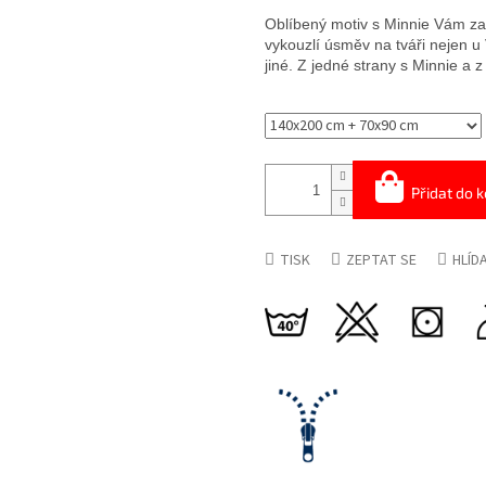
cena:
Oblíbený motiv s Minnie Vám za
vykouzlí úsměv na tváři nejen u 
jiné. Z jedné strany s Minnie a 
Přidat do k
TISK
ZEPTAT SE
HLÍD