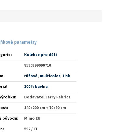
lňkové parametry
gorie
:
Kolekce pro děti
8590399090710
a
:
růžová
,
multicolor
,
tisk
riál
:
100% bavlna
výrobku
:
Dodavatel Jerry Fabrics
kost
:
140x200 cm + 70x90 cm
ě původu
:
Mimo EU
én
:
592 / LT