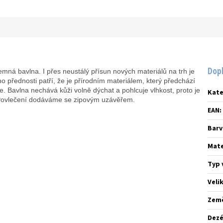
Dop
emná bavlna. I přes neustálý přísun nových materiálů na trh je
ho přednosti patří, že je přírodním materiálem, který předchází
ce. Bavlna nechává kůži volně dýchat a pohlcuje vlhkost, proto je
Kate
 Povlečení dodáváme se zipovým uzávěřem.
EAN
:
Barv
Mate
Typ 
Veli
Zem
Dez