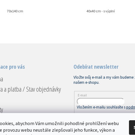
70x140 cm
40x40 cm - s výplní
ace pro vás
Odebírat newsletter
na
Vložte svůj e-mail a my vám budeme 
našem e-shopu.
a a platba / Stav objednávky
E-mail
Vložením e-mailu souhlasíte s
podm
ty
ace a vrácení
PŘIHLÁSIT SE
ookies, abychom Vám umožnili pohodlné prohlížení webu
dní podmínky
ze provozu webu neustále zlepšovali jeho funkce, výkon a