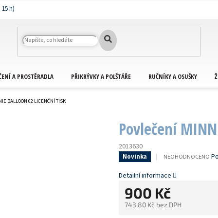
ČENÍ A PROSTĚRADLA
PŘIKRÝVKY A POLŠTÁŘE
RUČNÍKY A OSUŠKY
Ž
IE BALLOON 02 LICENČNÍ TISK
Povlečení MINNI
2013630
PRŮMĚRNÉ
Po
NEOHODNOCENO
Novinka
HODNOCENÍ
PRODUKTU
Detailní informace
JE
900 Kč
0,0
Z
743,80 Kč bez DPH
5
HVĚZDIČEK.
Měrná