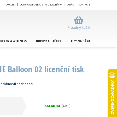
PORADNA
DOPRAVA A PLATBA / STAV OBJEDNÁVKY
O NÁS
KONTAKTY
NÁKUPNÍ
KOŠÍK
Prázdný košík
UPANY A WELLNESS
UBRUSY A UTĚRKY
TIPY NA DÁRKY
METRÁŽ
E Balloon 02 licenční tisk
drobnosti hodnocení
SKLADEM
(4 KS)