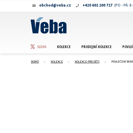
Přejít
obchod@veba.cz
+420 602 200 727
na
obsah
KOLEKCE
PRODEJNÍ KOLEKCE
POVLE
SLEVA
DOMŮ
KOLEKCE
KOLEKCE PRO DĚTI
POVLEČENÍ MINN