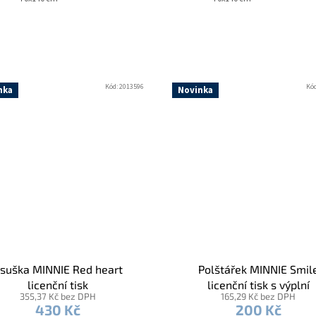
Kód:
2013596
Kó
nka
Novinka
suška MINNIE Red heart
Polštářek MINNIE Smil
licenční tisk
licenční tisk s výplní
355,37 Kč bez DPH
165,29 Kč bez DPH
430 Kč
200 Kč