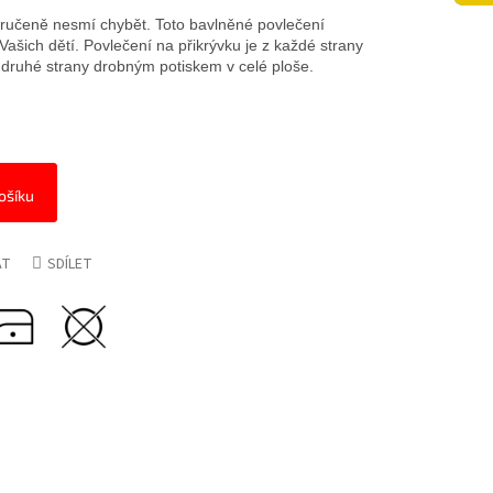
ručeně nesmí chybět. Toto bavlněné povlečení
Vašich dětí. Povlečení na přikrývku je z každé strany
z druhé strany drobným potiskem v celé ploše.
ošíku
AT
SDÍLET