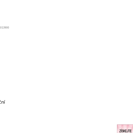
2013900
ční