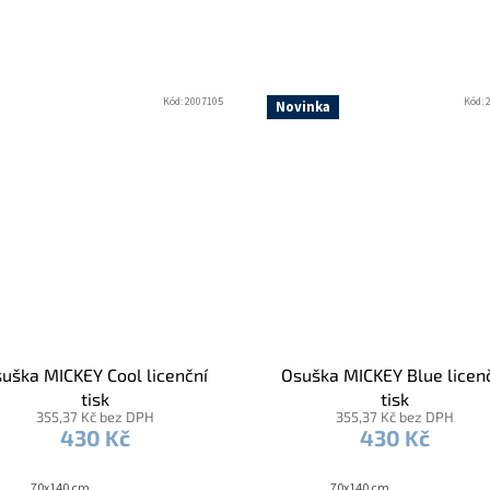
Kód:
2007105
Kód:
Novinka
uška MICKEY Cool licenční
Osuška MICKEY Blue licen
tisk
tisk
355,37 Kč bez DPH
355,37 Kč bez DPH
430 Kč
430 Kč
70x140 cm
70x140 cm