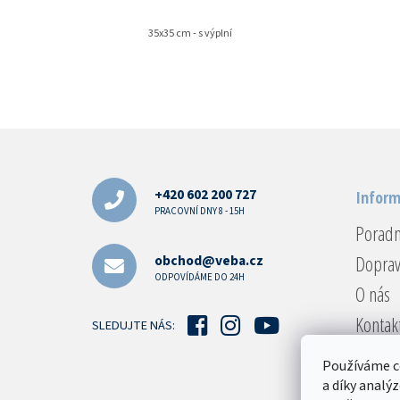
35x35 cm - s výplní
Z
á
p
a
+420 602 200 727
Inform
t
PRACOVNÍ DNY 8 - 15H
Porad
í
Doprav
obchod@veba.cz
ODPOVÍDÁME DO 24H
O nás
Kontak
SLEDUJTE NÁS:
Reklam
Používáme c
Obcho
a díky analý