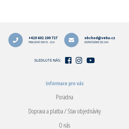
Z
á
p
+420 602 200 727
obchod@veba.cz
a
PRACOVNÍ DNY 8 - 15H
ODPOVÍDÁME DO 24H
t
í
SLEDUJTE NÁS:
Informace pro vás
Poradna
Doprava a platba / Stav objednávky
O nás