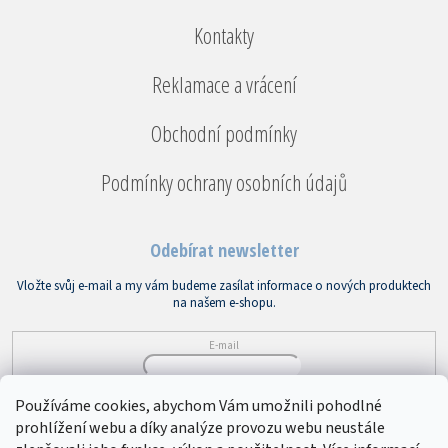
Kontakty
Reklamace a vrácení
Obchodní podmínky
Podmínky ochrany osobních údajů
Odebírat newsletter
Vložte svůj e-mail a my vám budeme zasílat informace o nových produktech
na našem e-shopu.
E-mail
Vložením e-mailu souhlasíte s
podmínkami ochrany osobních údajů
Používáme cookies, abychom Vám umožnili pohodlné
prohlížení webu a díky analýze provozu webu neustále
PŘIHLÁSIT SE