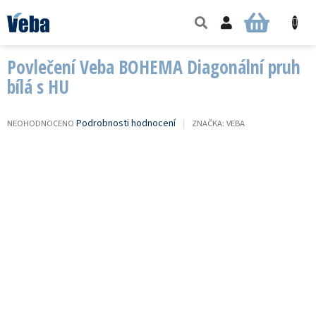
Přejít
na
NÁKUPNÍ
obsah
KOŠÍK
Povlečení Veba BOHEMA Diagonální pruh
bílá s HU
PRŮMĚRNÉ
Podrobnosti hodnocení
NEOHODNOCENO
ZNAČKA:
VEBA
HODNOCENÍ
PRODUKTU
JE
0,0
Z
5
HVĚZDIČEK.