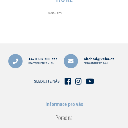
40x40 cm
Z
á
p
+420 602 200 727
obchod@veba.cz
a
PRACOVNÍ DNY 8 - 15H
ODPOVÍDÁME DO 24H
t
í
SLEDUJTE NÁS:
Informace pro vás
Poradna