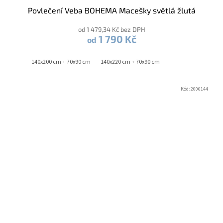
Povlečení Veba BOHEMA Macešky světlá žlutá
od 1 479,34 Kč bez DPH
1 790 Kč
od
140x200 cm + 70x90 cm
140x220 cm + 70x90 cm
Kód:
2006144