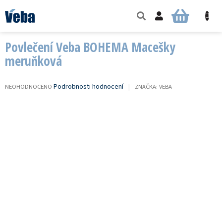
Přejít
na
NÁKUPNÍ
obsah
KOŠÍK
Povlečení Veba BOHEMA Macešky
meruňková
PRŮMĚRNÉ
Podrobnosti hodnocení
NEOHODNOCENO
ZNAČKA:
VEBA
HODNOCENÍ
PRODUKTU
JE
0,0
Z
5
HVĚZDIČEK.