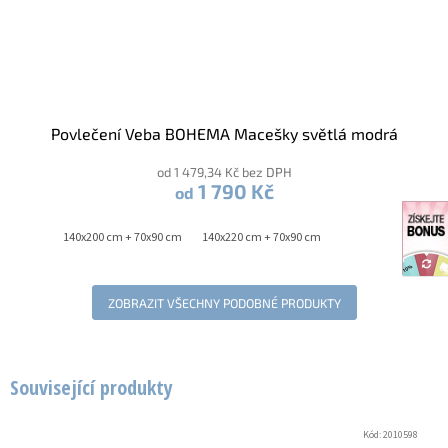
Povlečení Veba BOHEMA Macešky světlá modrá
od 1 479,34 Kč bez DPH
1 790 Kč
od
140x200 cm + 70x90 cm
140x220 cm + 70x90 cm
ZOBRAZIT VŠECHNY PODOBNÉ PRODUKTY
Související produkty
Kód:
2010598