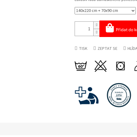
Přidat do k
TISK
ZEPTAT SE
HLÍD