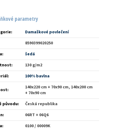
lňkové parametry
gorie
:
Damaškové povlečení
8590399020250
a
:
šedá
tnost
:
130 g/m2
riál
:
100% bavlna
140x220 cm + 70x90 cm, 140x200 cm
kost
:
+ 70x90 cm
ě původu
:
Česká republika
én
:
06RT + 06Q6
a
:
0100 / 00009K