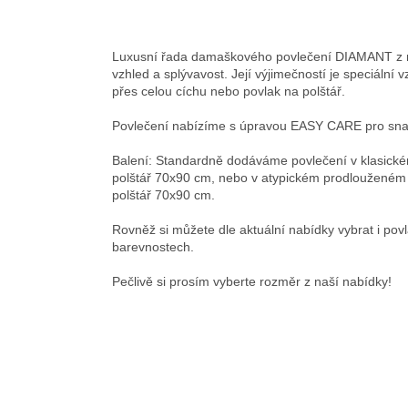
Luxusní řada damaškového povlečení DIAMANT z ne
vzhled a splývavost. Její výjimečností je speciáln
přes celou cíchu nebo povlak na polštář.
Povlečení nabízíme s úpravou EASY CARE pro sna
Balení: Standardně dodáváme povlečení v klasické
polštář 70x90 cm, nebo v atypickém prodlouženém 
polštář 70x90 cm.
Rovněž si můžete dle aktuální nabídky vybrat i pov
barevnostech.
Pečlivě si prosím vyberte rozměr z naší nabídky!