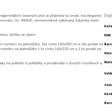
Dop
jjemnějších česaných přízí je příjemná na omak, má elegantní
í vzorování, tzv. IMAGE, nerovnoměrně vytkávaný žakárský motiv
Kate
dnou údržbu se zipem.
EAN
:
Barv
m rozměru na jednolůžko, 1ks cícha 140x200 cm a 1ks povlak na
rozměru na jednolůžko 1 ks cícha 140x220 cm a 1 ks povlak na
Hmo
Mate
laky na polštáře či polštářky a prostěradla v různých rozměrech a
Veli
Zem
Dez
Barv