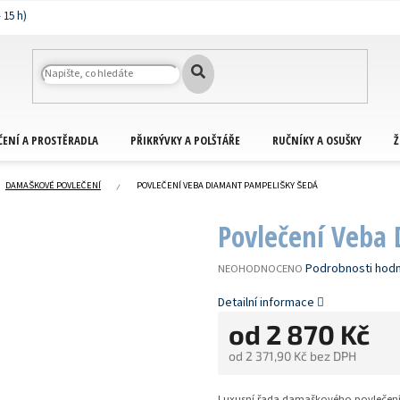
ČENÍ A PROSTĚRADLA
PŘIKRÝVKY A POLŠTÁŘE
RUČNÍKY A OSUŠKY
Ž
DAMAŠKOVÉ POVLEČENÍ
POVLEČENÍ VEBA DIAMANT PAMPELIŠKY ŠEDÁ
Povlečení Veba
PRŮMĚRNÉ
Podrobnosti hod
NEOHODNOCENO
HODNOCENÍ
PRODUKTU
Detailní informace
JE
od
2 870 Kč
0,0
Z
od
2 371,90 Kč
bez DPH
5
HVĚZDIČEK.
Měrná
cena:
Luxusní řada damaškového povlečení