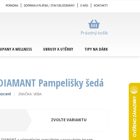
PORADNA
DOPRAVA A PLATBA / STAV OBJEDNÁVKY
O NÁS
KONTAKTY
NÁKUPNÍ
KOŠÍK
Prázdný košík
UPANY A WELLNESS
UBRUSY A UTĚRKY
TIPY NA DÁRKY
METRÁŽ
 DIAMANT Pampelišky šedá
nocení
ZNAČKA:
VEBA
ZVOLTE VARIANTU
 DIAMANT s výjimečným speciálním vzorováním Image.