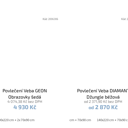
Kód:
2006306
Kód:
Povlečení Veba GEON
Povlečení Veba DIAMAN
Obrazovky šedá
Džungle béžová
4 074,38 Kč bez DPH
od 2 371,90 Kč bez DPH
4 930 Kč
2 870 Kč
od
0x220 cm + 2x 70x90 cm
140x200 cm + 70x90 cm
140x220 cm + 70x90 