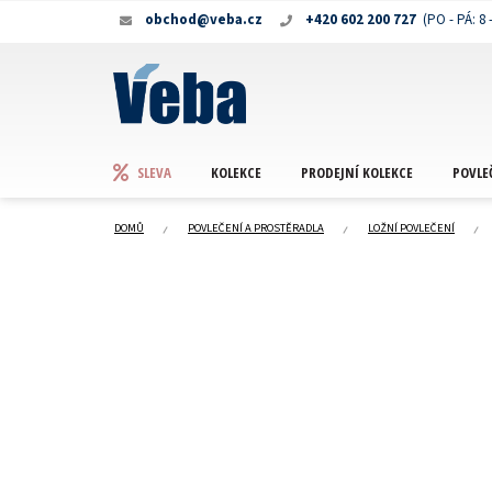
Přejít
obchod@veba.cz
+420 602 200 727
na
obsah
KOLEKCE
PRODEJNÍ KOLEKCE
POVLE
SLEVA
DOMŮ
POVLEČENÍ A PROSTĚRADLA
LOŽNÍ POVLEČENÍ