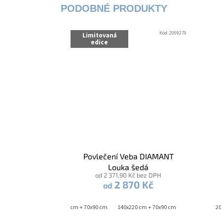
Kód:
2009279
Limitovaná
edice
Povlečení Veba DIAMANT
Louka šedá
od 2 371,90 Kč bez DPH
2 870 Kč
od
140x200 cm + 70x90 cm
140x220 cm + 70x90 cm
20