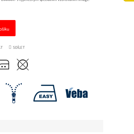
ošíku
AT
SDÍLET