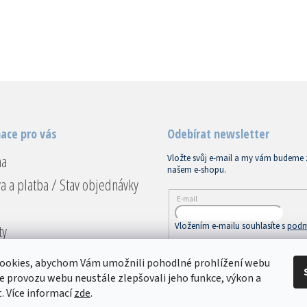
ace pro vás
Odebírat newsletter
na
Vložte svůj e-mail a my vám budeme 
našem e-shopu.
a a platba / Stav objednávky
E-mail
Vložením e-mailu souhlasíte s
podm
ty
ace a vrácení
PŘIHLÁSIT SE
ookies, abychom Vám umožnili pohodlné prohlížení webu
dní podmínky
ze provozu webu neustále zlepšovali jeho funkce, výkon a
. Více informací
zde
.
ky ochrany osobních údajů