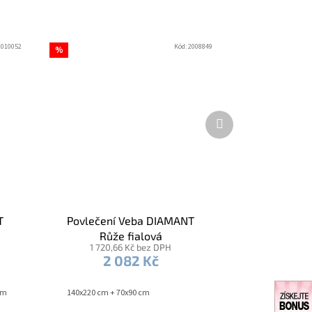
2010052
Kód:
2008849
%
Další
produkt
T
Povlečení Veba DIAMANT
Růže fialová
1 720,66 Kč bez DPH
2 082 Kč
cm
140x220 cm + 70x90 cm