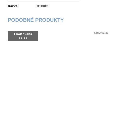
Barva
:
X1X0X1
Kód:
2008548
Limitovaná
edice