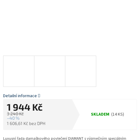
Detailní informace
1 944 Kč
3 240 Kč
SKLADEM
(14 KS)
–40 %
1 606,61 Kč bez DPH
Měrná
cena:
Luxusní řada damaškového povlečení DIAMANT s výjimečným speciálním