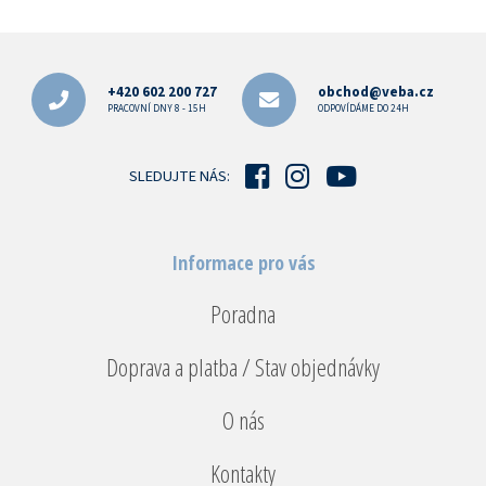
Z
á
p
+420 602 200 727
obchod@veba.cz
a
PRACOVNÍ DNY 8 - 15H
ODPOVÍDÁME DO 24H
t
í
SLEDUJTE NÁS:
Informace pro vás
Poradna
Doprava a platba / Stav objednávky
O nás
Kontakty