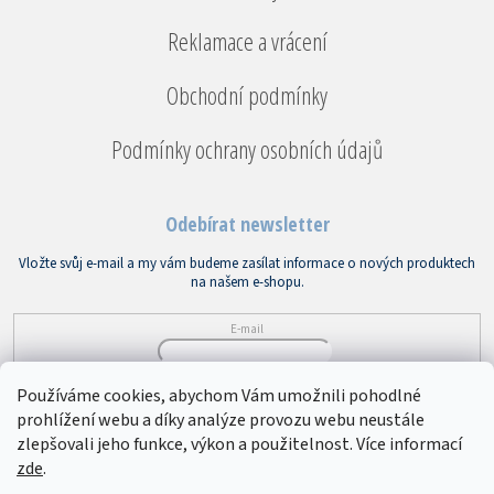
Reklamace a vrácení
Obchodní podmínky
Podmínky ochrany osobních údajů
Odebírat newsletter
Vložte svůj e-mail a my vám budeme zasílat informace o nových produktech
na našem e-shopu.
E-mail
Vložením e-mailu souhlasíte s
podmínkami ochrany osobních údajů
Používáme cookies, abychom Vám umožnili pohodlné
prohlížení webu a díky analýze provozu webu neustále
PŘIHLÁSIT SE
zlepšovali jeho funkce, výkon a použitelnost. Více informací
zde
.