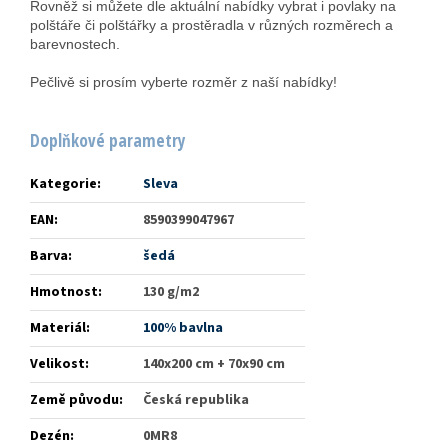
Rovněž si můžete dle aktuální nabídky vybrat i povlaky na
polštáře či polštářky a prostěradla v různých rozměrech a
barevnostech.
Pečlivě si prosím vyberte rozměr z naší nabídky!
Doplňkové parametry
Kategorie
:
Sleva
EAN
:
8590399047967
Barva
:
šedá
Hmotnost
:
130 g/m2
Materiál
:
100% bavlna
Velikost
:
140x200 cm + 70x90 cm
Země původu
:
Česká republika
Dezén
:
0MR8