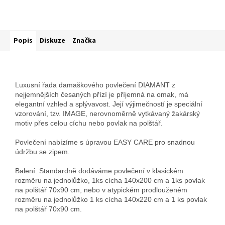
Popis
Diskuze
Značka
Luxusní řada damaškového povlečení DIAMANT z
nejjemnějších česaných přízí je příjemná na omak, má
elegantní vzhled a splývavost. Její výjimečností je speciální
vzorování, tzv. IMAGE, nerovnoměrně vytkávaný žakárský
motiv přes celou cíchu nebo povlak na polštář.
Povlečení nabízíme s úpravou EASY CARE pro snadnou
údržbu se zipem.
Balení: Standardně dodáváme povlečení v klasickém
rozměru na jednolůžko, 1ks cícha 140x200 cm a 1ks povlak
na polštář 70x90 cm, nebo v atypickém prodlouženém
rozměru na jednolůžko 1 ks cícha 140x220 cm a 1 ks povlak
na polštář 70x90 cm.