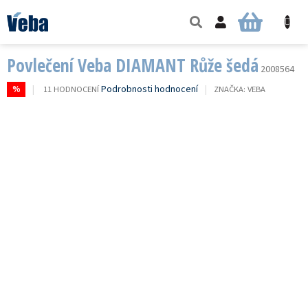
Přejít
na
NÁKUPNÍ
obsah
KOŠÍK
Povlečení Veba DIAMANT Růže šedá
2008564
PRŮMĚRNÉ
Podrobnosti hodnocení
11 HODNOCENÍ
ZNAČKA:
VEBA
%
HODNOCENÍ
PRODUKTU
JE
3,4
Z
5
HVĚZDIČEK.