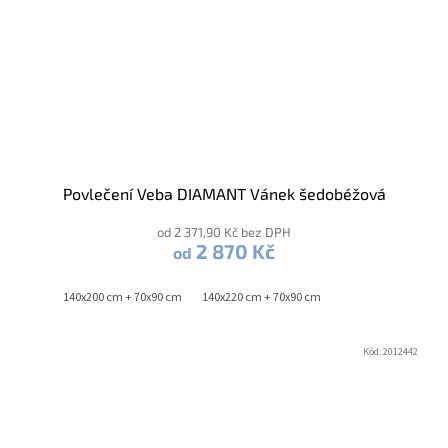
Povlečení Veba DIAMANT Vánek šedobéžová
od 2 371,90 Kč bez DPH
2 870 Kč
od
140x200 cm + 70x90 cm
140x220 cm + 70x90 cm
Kód:
2012442