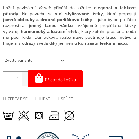
Ložní povlečení
Vánek
přináší do ložnice
eleganci a lehkost
přírody
. Na povrchu se
vlní stylizované lístky
, které propojují
jemné oblouky a drobné perličkové tečky
– jako by se po látce
rozprostíral
jemný tanec vánku
. Vzájemně proplétané křivky
vytvářejí
harmonický a luxusní efekt
, který zútulní prostor a dodá
mu pocit klidu. Damašková vazba navíc podtrhuje krásu motivu a
hraje si s odrazy světla díky jemnému
kontrastu lesku a matu
.
Přidat do košíku
ZEPTAT SE
HLÍDAT
SDÍLET