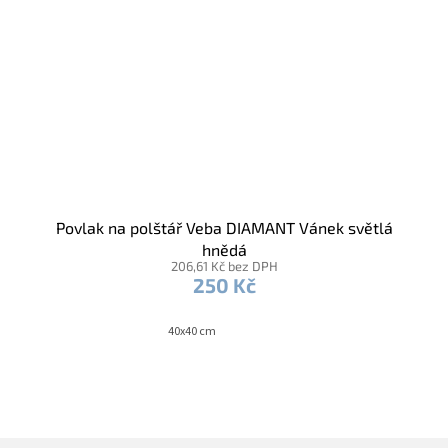
Povlak na polštář Veba DIAMANT Vánek světlá
hnědá
206,61 Kč bez DPH
250 Kč
40x40 cm
Z