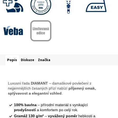
Popis
Diskuze
Značka
Luxusní řada
DIAMANT
– damaškové povlečení z
nejjemnějších česaných přízí nabízí
příjemný omak,
splývavost a elegantní vzhled
.
100% bavlna
– přírodní materiál s vynikající
prodyšností
a komfortem po celý rok.
Gramáž 130 g/m²
–
vyvážený poměr
hebkosti a