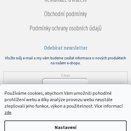
Obchodní podmínky
Podmínky ochrany osobních údajů
Odebírat newsletter
Vložte svůj e-mail a my vám budeme zasílat informace o nových produktech
na našem e-shopu.
E-mail
Vložením e-mailu souhlasíte s
podmínkami ochrany osobních údajů
Používáme cookies, abychom Vám umožnili pohodlné
prohlížení webu a díky analýze provozu webu neustále
PŘIHLÁSIT SE
zlepšovali jeho funkce, výkon a použitelnost. Více informací
zde
.
Copyright 2026
Bytový textil VEBA
. Všechna práva vyhrazena.
Upravit
Nastavení
nastavení cookies