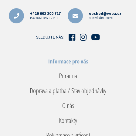
á
p
+420 602 200 727
obchod@veba.cz
a
PRACOVNÍ DNY 8 - 15H
ODPOVÍDÁME DO 24H
t
í
SLEDUJTE NÁS:
Informace pro vás
Poradna
Doprava a platba / Stav objednávky
O nás
Kontakty
Reklamace a vrácení