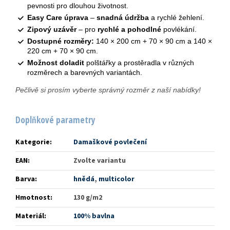
pevnosti pro dlouhou životnost.
Easy Care úprava
–
snadná údržba
a rychlé žehlení.
Zipový uzávěr
– pro
rychlé a pohodlné
povlékání.
Dostupné rozměry:
140 × 200 cm + 70 × 90 cm a 140 ×
220 cm + 70 × 90 cm.
Možnost doladit
polštářky a prostěradla v různých
rozměrech a barevných variantách.
Pečlivě si prosím vyberte správný rozměr z naší nabídky!
Doplňkové parametry
Kategorie
:
Damaškové povlečení
EAN
:
Zvolte variantu
Barva
:
hnědá
,
multicolor
Hmotnost
:
130 g/m2
Materiál
:
100% bavlna