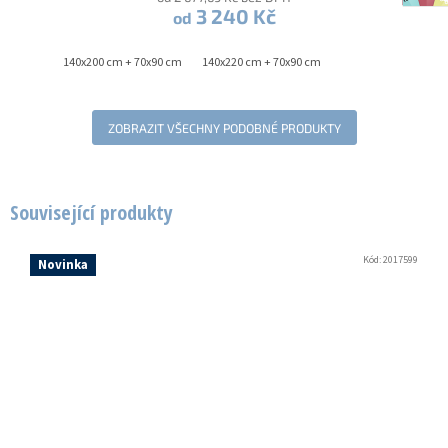
3 240 Kč
od
140x200 cm + 70x90 cm
140x220 cm + 70x90 cm
ZOBRAZIT VŠECHNY PODOBNÉ PRODUKTY
Související produkty
Kód:
2017599
Novinka