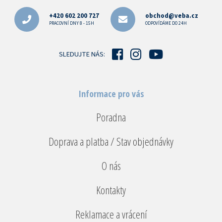
á
p
+420 602 200 727
obchod@veba.cz
a
PRACOVNÍ DNY 8 - 15H
ODPOVÍDÁME DO 24H
t
í
SLEDUJTE NÁS:
Informace pro vás
Poradna
Doprava a platba / Stav objednávky
O nás
Kontakty
Reklamace a vrácení