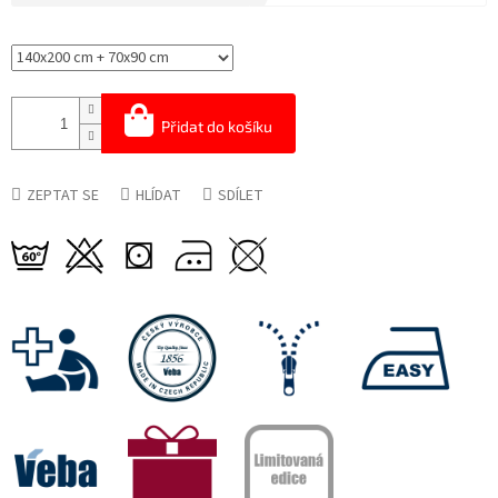
Měrná
cena:
Přidat do košíku
ZEPTAT SE
HLÍDAT
SDÍLET