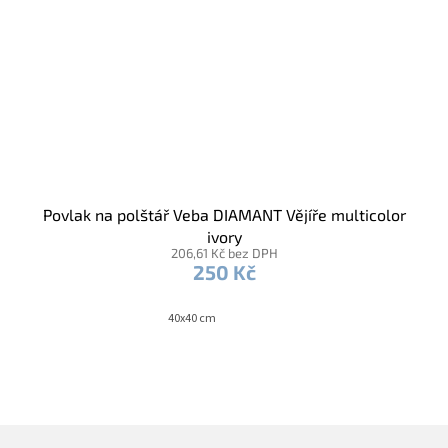
Povlak na polštář Veba DIAMANT Vějíře multicolor
ivory
206,61 Kč bez DPH
250 Kč
40x40 cm
Z