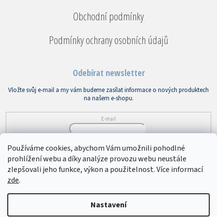
Obchodní podmínky
Podmínky ochrany osobních údajů
Odebírat newsletter
Vložte svůj e-mail a my vám budeme zasílat informace o nových produktech
na našem e-shopu.
E-mail
Vložením e-mailu souhlasíte s
podmínkami ochrany osobních údajů
Používáme cookies, abychom Vám umožnili pohodlné
prohlížení webu a díky analýze provozu webu neustále
PŘIHLÁSIT SE
zlepšovali jeho funkce, výkon a použitelnost. Více informací
zde
.
Copyright 2026
Bytový textil VEBA
. Všechna práva vyhrazena.
Upravit
Nastavení
nastavení cookies