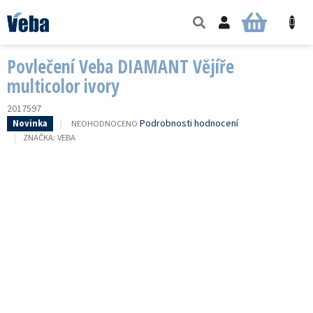
Přejít
na
NÁKUPNÍ
obsah
KOŠÍK
Povlečení Veba DIAMANT Vějíře
multicolor ivory
2017597
PRŮMĚRNÉ
Podrobnosti hodnocení
NEOHODNOCENO
Novinka
HODNOCENÍ
ZNAČKA:
VEBA
PRODUKTU
JE
0,0
Z
5
HVĚZDIČEK.