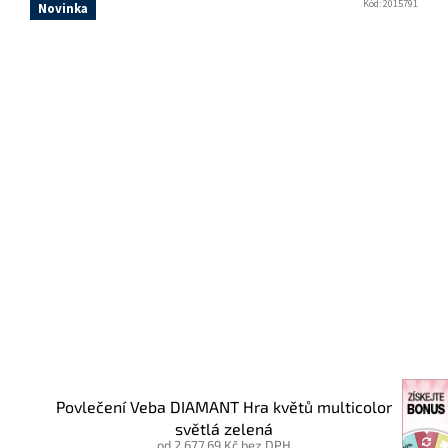
Kód:
2015791
Novinka
Povlečení Veba DIAMANT Hra květů multicolor
světlá zelená
od 2 677,69 Kč bez DPH