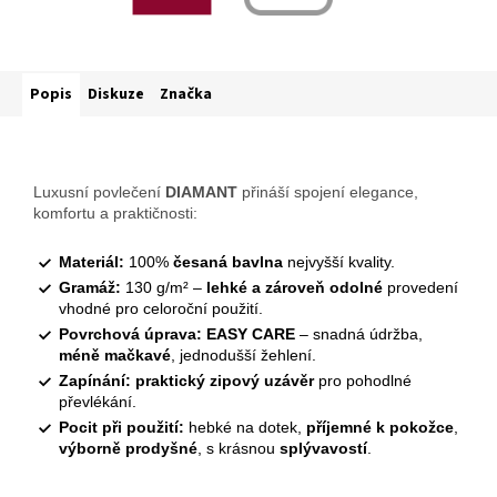
Popis
Diskuze
Značka
Luxusní povlečení
DIAMANT
přináší spojení elegance,
komfortu a praktičnosti:
Materiál:
100%
česaná bavlna
nejvyšší kvality.
Gramáž:
130 g/m² –
lehké a zároveň odolné
provedení
vhodné pro celoroční použití.
Povrchová úprava:
EASY CARE
– snadná údržba,
méně mačkavé
, jednodušší žehlení.
Zapínání:
praktický zipový uzávěr
pro pohodlné
převlékání.
Pocit při použití:
hebké na dotek,
příjemné k pokožce
,
výborně prodyšné
, s krásnou
splývavostí
.