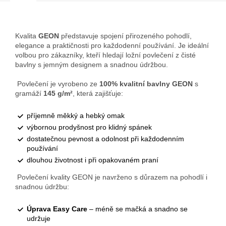
Kvalita
GEON
představuje spojení přirozeného pohodlí,
elegance a praktičnosti pro každodenní používání. Je ideální
volbou pro zákazníky, kteří hledají ložní povlečení z čisté
bavlny s jemným designem a snadnou údržbou.
Povlečení je vyrobeno ze
100% kvalitní bavlny GEON
s
gramáží
145 g/m²
, která zajišťuje:
příjemně měkký a hebký omak
výbornou prodyšnost pro klidný spánek
dostatečnou pevnost a odolnost při každodenním
používání
dlouhou životnost i při opakovaném praní
Povlečení kvality GEON je navrženo s důrazem na pohodlí i
snadnou údržbu:
Úprava Easy Care
– méně se mačká a snadno se
udržuje