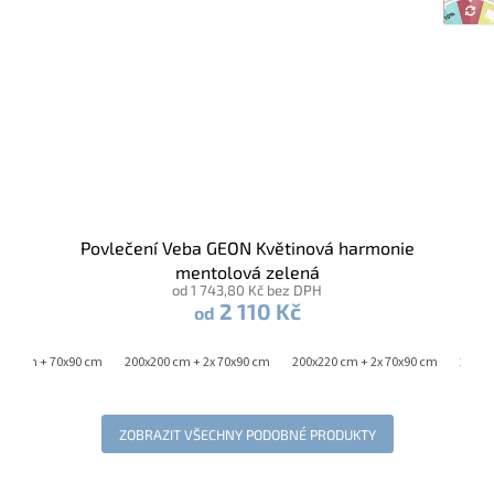
Povlečení Veba GEON Květinová harmonie
mentolová zelená
od 1 743,80 Kč bez DPH
2 110 Kč
od
220 cm + 70x90 cm
200x200 cm + 2x 70x90 cm
200x220 cm + 2x 70x90 cm
240x2
ZOBRAZIT VŠECHNY PODOBNÉ PRODUKTY