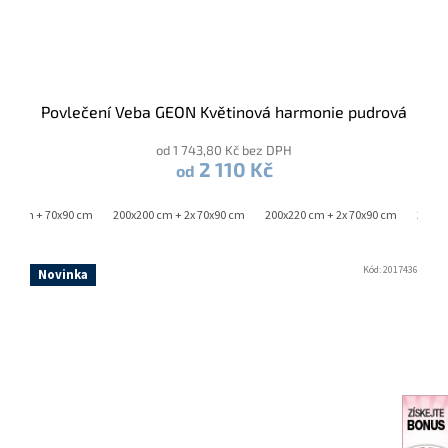
Povlečení Veba GEON Květinová harmonie pudrová
od 1 743,80 Kč bez DPH
2 110 Kč
od
220 cm + 70x90 cm
200x200 cm + 2x 70x90 cm
200x220 cm + 2x 70x90 cm
240x2
Kód:
2017436
Novinka