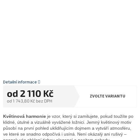
Detailní informace
od
2 110 Kč
ZVOLTE VARIANTU
od
1 743,80 Kč
bez DPH
Měrná
cena:
Květinová harmonie
je vzor, který si zamilujete, pokud toužíte po
klidné, útulné a vizuálně vyvážené ložnici. Jemný květinový motiv
působí na první pohled uklidňujícím dojmem a vytváří atmosféru,
ve které se snadno odpočívá i usíná. Není okázalý ani rušivý –