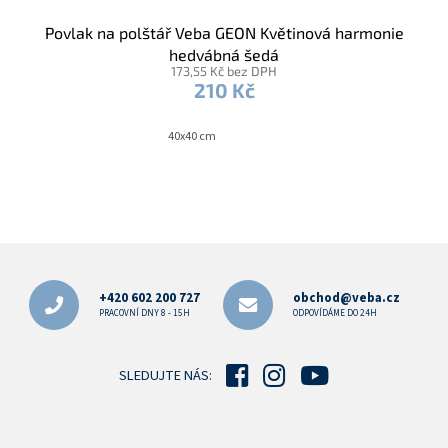
Povlak na polštář Veba GEON Květinová harmonie
hedvábná šedá
173,55 Kč bez DPH
210 Kč
40x40 cm
Z
á
p
+420 602 200 727
obchod@veba.cz
a
PRACOVNÍ DNY 8 - 15H
ODPOVÍDÁME DO 24H
t
í
SLEDUJTE NÁS: