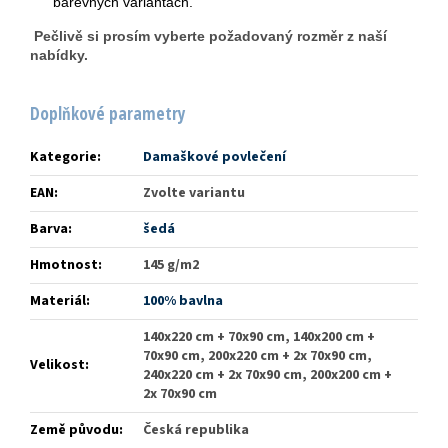
barevných variantách.
Pečlivě si prosím vyberte požadovaný rozměr z naší
nabídky.
Doplňkové parametry
Kategorie
:
Damaškové povlečení
EAN
:
Zvolte variantu
Barva
:
šedá
Hmotnost
:
145 g/m2
Materiál
:
100% bavlna
140x220 cm + 70x90 cm, 140x200 cm +
70x90 cm, 200x220 cm + 2x 70x90 cm,
Velikost
:
240x220 cm + 2x 70x90 cm, 200x200 cm +
2x 70x90 cm
Země původu
:
Česká republika