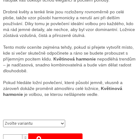
naopak vás obklopí tichou elegancí a pocitem pohody.
Drobné květy a tenké linie jsou rozloženy rovnoměrně po celé
ploše, takže vzor působí harmonicky a neruší ani při delším
používání. Díky tomu je povlečení ideální volbou pro každého, kdo
má rád jemné detaily, ale nechce, aby byl vzor dominantní. Ložnice
zůstává vzdušná, čistá a přirozeně útulná.
Tento motiv oceníte zejména tehdy, pokud si přejete vytvořit místo,
kde si večer skutečně odpočinete a ráno se budete probouzet s
příjemným pocitem klidu.
Květinová harmonie
nepodléhá trendům
– je nadčasová, snadno kombinovatelná a bude vám dělat radost
dlouhodobě.
Pokud hledáte ložní povlečení, které působí jemně, vkusně a
zároveň dokáže proměnit atmosféru celé ložnice,
Květinová
harmonie
je volbou, se kterou nešlápnete vedle.