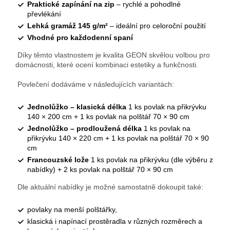
Praktické zapínání na zip
– rychlé a pohodlné
převlékání
Lehká gramáž 145 g/m²
– ideální pro celoroční použití
Vhodné pro každodenní spaní
Díky těmto vlastnostem je kvalita GEON skvělou volbou pro
domácnosti, které ocení kombinaci estetiky a funkčnosti.
Povlečení dodáváme v následujících variantách:
Jednolůžko – klasická délka
1 ks povlak na přikrývku
140 × 200 cm + 1 ks povlak na polštář 70 × 90 cm
Jednolůžko – prodloužená délka
1 ks povlak na
přikrývku 140 × 220 cm + 1 ks povlak na polštář 70 × 90
cm
Francouzské lože
1 ks povlak na přikrývku (dle výběru z
nabídky) + 2 ks povlak na polštář 70 × 90 cm
Dle aktuální nabídky je možné samostatně dokoupit také:
povlaky na menší polštářky,
klasická i napínací prostěradla v různých rozměrech a