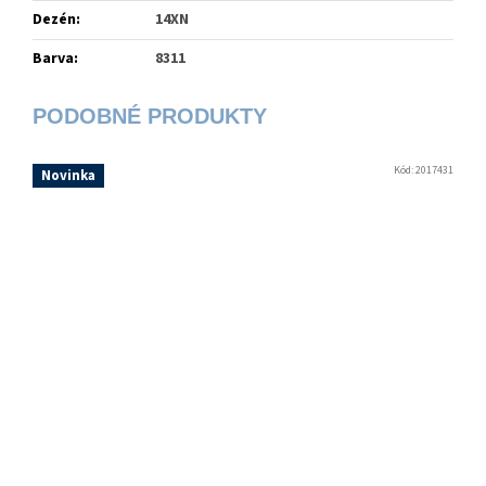
Dezén
:
14XN
Barva
:
8311
Kód:
2017431
Novinka