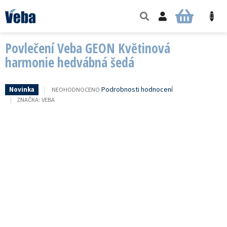
Přejít
na
NÁKUPNÍ
obsah
KOŠÍK
Povlečení Veba GEON Květinová
harmonie hedvábná šedá
PRŮMĚRNÉ
Podrobnosti hodnocení
NEOHODNOCENO
Novinka
HODNOCENÍ
ZNAČKA:
VEBA
PRODUKTU
JE
0,0
Z
5
HVĚZDIČEK.