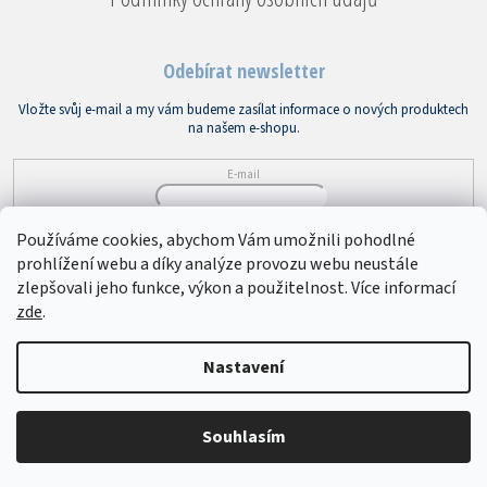
Odebírat newsletter
Vložte svůj e-mail a my vám budeme zasílat informace o nových produktech
na našem e-shopu.
E-mail
Vložením e-mailu souhlasíte s
podmínkami ochrany osobních údajů
Používáme cookies, abychom Vám umožnili pohodlné
prohlížení webu a díky analýze provozu webu neustále
PŘIHLÁSIT SE
zlepšovali jeho funkce, výkon a použitelnost. Více informací
zde
.
Copyright 2026
Bytový textil VEBA
. Všechna práva vyhrazena.
Upravit
Nastavení
nastavení cookies
Souhlasím
Vytvořil Shoptet