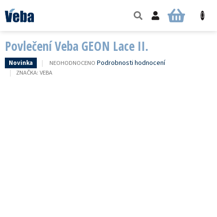
Přejít
na
NÁKUPNÍ
obsah
KOŠÍK
Povlečení Veba GEON Lace II.
PRŮMĚRNÉ
Podrobnosti hodnocení
NEOHODNOCENO
Novinka
HODNOCENÍ
ZNAČKA:
VEBA
PRODUKTU
JE
0,0
Z
5
HVĚZDIČEK.