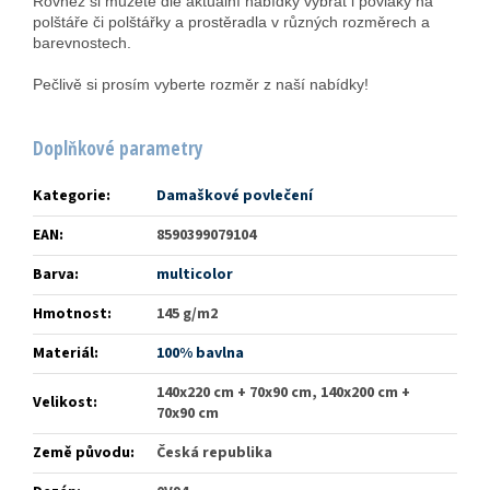
Rovněž si můžete dle aktuální nabídky vybrat i povlaky na
polštáře či polštářky a prostěradla v různých rozměrech a
barevnostech.
Pečlivě si prosím vyberte rozměr z naší nabídky!
Doplňkové parametry
Kategorie
:
Damaškové povlečení
EAN
:
8590399079104
Barva
:
multicolor
Hmotnost
:
145 g/m2
Materiál
:
100% bavlna
140x220 cm + 70x90 cm, 140x200 cm +
Velikost
:
70x90 cm
Země původu
:
Česká republika