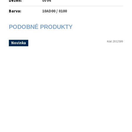
Dezén
:
0V94
Barva
:
10AD00 / 0100
Kód:
2012599
Novinka