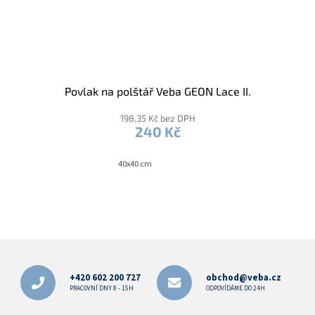
Povlak na polštář Veba GEON Lace II.
198,35 Kč bez DPH
240 Kč
40x40 cm
Z
á
p
+420 602 200 727
obchod@veba.cz
a
PRACOVNÍ DNY 8 - 15H
ODPOVÍDÁME DO 24H
t