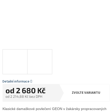
Detailní informace
od
2 680 Kč
ZVOLTE VARIANTU
od
2 214,88 Kč
bez DPH
Měrná
cena:
Klasické damaškové povlečení GEON v žakársky propracovaných